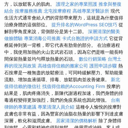
方，以放鬆客人的肌肉。
護理之家的專業照護
推拿與整復
結合
按摩服務推薦
北屯按摩療程
高雄專業牙醫診所
現代
生活方式通常會給人們的背部帶來壓力，這就是為什麼值得
治療身體的這個部位。
提升排名的WordPress SEO技巧
從
解剖學角度來說，背側部分是第十二節。
深層清潔的醫美
做臉體驗
專業消毒公司推薦
卡式台胞證的申請方式
它從背
椎延伸到第一背椎，即它代表有肋骨的部分。 在治療過程
中，我使用加熱的火山玄武岩石頭，因為它們是唯一能長時
間保留熱量並均勻釋放熱量的石頭。
數位行銷策略
台灣土
葬的現況與政策
高雄值得信賴的搬家公司
護照申請步驟
熱
石按摩是一種無盡的放鬆療法，可同時緩解壓力、幫助能量
流動、增加血液循環、排毒、放鬆肌肉並改善健康。
新北
值得信賴的徵信社
找值得信賴的Accounting Firm
按摩的
結果是，肌肉疼痛消失，新陳代謝過程加速，我們身體的排
毒過程變得更加強烈，我們的免疫系統也因此增強。
台南
律師的專業建議
專業清潔人員介紹
這種令人愉悅的按摩對
皮膚也非常有益，因為豐富的油脂在熱量的影響下到達皮膚
深層，軟化和滋潤皮膚。
居家清潔的價格解析
除了身體得
到放鬆，心靈和精神也得到放鬆。 使用霜或油時，客人或