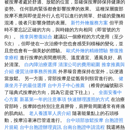
被按摩者處於舒適、放鬆的位置，並確保按摩師保持健康的
姿勢。 任何肌肉緊張都會影響按摩的效果。 這種深層腹部
按摩不應與即使是外行人也可以進行的簡單、舒緩的愛撫相
混淆，後者只影響身體的表層。
新竹外燴服務方案
但平滑
時不要忘記正確的方向，與時鐘的方向相同（即冒號的方
向）。
推拿與整復結合
建議以一個療程的方式使用（至少
5次），但即使在一次治療中您也會感受到積極的變化，並
且您也會有一個美妙的體驗。
歐式外燴的精緻體驗
整復推
拿療程
進行按摩的房間應明亮、溫度適宜、通風良好、易
於清潔。
白內障治療選擇
清潔公司的費用範圍
推拿推薦與
介紹
優質法律事務所推薦
外界噪音應保持在室外，以便適
當放鬆。 另一方面，背部按摩是從骶骨到頸背進行的。
健
康坐月子的最佳選擇
台中月子中心推薦
（椎骨的編號顯示
了瑞典式按摩的方向，因為它是從下往上）。
全面安養中
心方案
新墓第一年的注意事項
快速辦理護照的方式
在治療
背部時，按摩師也特別注意肩胛骨，肩胛骨周圍通常有疼痛
的肌肉結。
老人養護單人房介紹
隨著能量點上的石頭移
動，按摩沿著淋巴管道進行。
台中頭部放鬆按摩
台胞證照
片規範
台中台胞證辦理資訊
台南台胞證申請流程
我還將熱