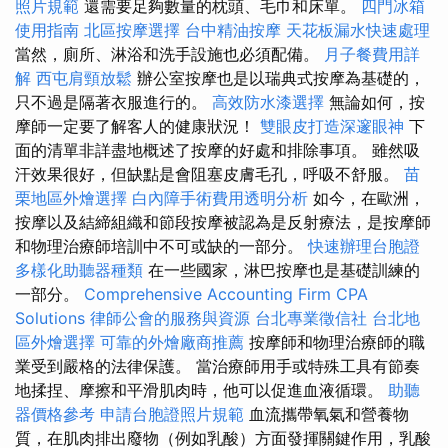
照片規範
還需要足夠數量的枕頭、毛巾和床單。
四門冰箱
使用指南
北區按摩選擇
台中精油按摩
天花板漏水快速處理
當然，廁所、淋浴和洗手設施也必須配備。
月子餐費用詳
解
西屯肩頸放鬆
辦公室按摩也是以瑞典式按摩為基礎的，
只不過是隔著衣服進行的。
高效防水漆選擇
無論如何，按
摩師一定要了解客人的健康狀況！
雙眼皮打造深邃眼神
下
面的清單非詳盡地概述了按摩的好處和排除事項。 雖然吸
汗效果很好，但缺點是會阻塞皮膚毛孔，呼吸不舒服。
苗
栗地區外燴選擇
白內障手術費用透明分析
如今，在歐洲，
按摩以及結締組織和節段按摩被認為是反射療法，是按摩師
和物理治療師培訓中不可或缺的一部分。
快速辦理台胞證
多樣化助聽器種類
在一些國家，淋巴按摩也是基礎訓練的
一部分。
Comprehensive Accounting Firm CPA
Solutions
律師公會的服務與資源
台北專業徵信社
台北地
區外燴選擇
可靠的外燴廠商推薦
按摩師和物理治療師的職
業受到嚴格的法律保護。 當治療師用手或特殊工具有節奏
地揉捏、摩擦和平滑肌肉時，他可以促進血液循環。
助聽
器價格參考
申請台胞證照片規範
血流攜帶氧氣和營養物
質，在肌肉排出廢物（例如乳酸）方面發揮關鍵作用，乳酸