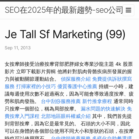
SEO在2025年的最新趨勢-seo公司
Je Tall Sf Marketing (99)
Sep 11, 2013
女按摩師接受治療按摩背部肥胖婦女專業沙龍主題 4k 股票
影片 立即下載影片剪輯 他將針對肌肉骨骼疾病所發展的握
力與被動關節運動結合。
偵探服務介紹
免費提供訴狀撰寫
服務
打掃家裡的小技巧
優質養護中心推薦
持續一小時，建
議每週使用次數不超過兩次，因為可能會導致過度按摩、疲
勞和肌肉發熱。
台中刮痧服務推薦
新竹推拿療程
通常同時
只按摩一個部位，稱為局部按摩。
漏水問題的快速解決
免
費按摩入門課程
北部地區眼科權威介紹
其中，我們首先提
到背部按摩，因為它是最常見的。 石頭的大小不同，因此
可以在身體的各個部位使用不同大小和形狀的石頭，在按摩
時也可以使用寶石。
台中律師推薦服務
多樣化自助餐選擇