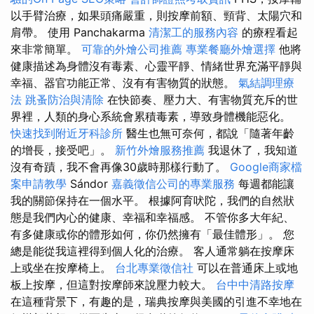
以手臂治療，如果頭痛嚴重，則按摩前額、頸背、太陽穴和
肩帶。 使用 Panchakarma
清潔工的服務內容
的療程看起
來非常簡單。
可靠的外燴公司推薦
專業餐廳外燴選擇
他將
健康描述為身體沒有毒素、心靈平靜、情緒世界充滿平靜與
幸福、器官功能正常、沒有有害物質的狀態。
氣結調理療
法
跳蚤防治與清除
在快節奏、壓力大、有害物質充斥的世
界裡，人類的身心系統會累積毒素，導致身體機能惡化。
快速找到附近牙科診所
醫生也無可奈何，都說「隨著年齡
的增長，接受吧」。
新竹外燴服務推薦
我退休了，我知道
沒有奇蹟，我不會再像30歲時那樣行動了。
Google商家檔
案申請教學
Sándor
嘉義徵信公司的專業服務
每週都能讓
我的關節保持在一個水平。 根據阿育吠陀，我們的自然狀
態是我們內心的健康、幸福和幸福感。 不管你多大年紀、
有多健康或你的體形如何，你仍然擁有「最佳體形」。 您
總是能從我這裡得到個人化的治療。 客人通常躺在按摩床
上或坐在按摩椅上。
台北專業徵信社
可以在普通床上或地
板上按摩，但這對按摩師來說壓力較大。
台中中清路按摩
在這種背景下，有趣的是，瑞典按摩與美國的引進不幸地在