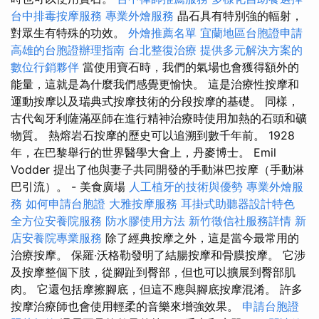
台中排毒按摩服務
專業外燴服務
晶石具有特別強的輻射，
對眾生有特殊的功效。
外燴推薦名單
宜蘭地區台胞證申請
高雄的台胞證辦理指南
台北整復治療
提供多元解決方案的
數位行銷夥伴
當使用寶石時，我們的氣場也會獲得額外的
能量，這就是為什麼我們感覺更愉快。 這是治療性按摩和
運動按摩以及瑞典式按摩技術的分段按摩的基礎。 同樣，
古代匈牙利薩滿巫師在進行精神治療時使用加熱的石頭和礦
物質。 熱熔岩石按摩的歷史可以追溯到數千年前。 1928
年，在巴黎舉行的世界醫學大會上，丹麥博士。 Emil
Vodder 提出了他與妻子共同開發的手動淋巴按摩（手動淋
巴引流）。 - 美食廣場
人工植牙的技術與優勢
專業外燴服
務
如何申請台胞證
大雅按摩服務
耳掛式助聽器設計特色
全方位安養院服務
防水膠使用方法
新竹徵信社服務詳情
新
店安養院專業服務
除了經典按摩之外，這是當今最常用的
治療按摩。 保羅·沃格勒發明了結腸按摩和骨膜按摩。 它涉
及按摩整個下肢，從腳趾到臀部，但也可以擴展到臀部肌
肉。 它還包括摩擦腳底，但這不應與腳底按摩混淆。 許多
按摩治療師也會使用輕柔的音樂來增強效果。
申請台胞證