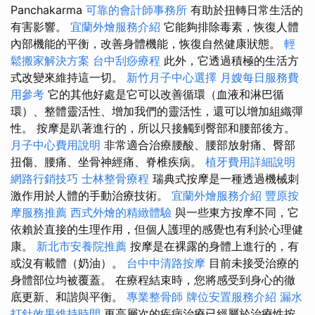
Panchakarma
可靠的會計師事務所
有助於扭轉日常生活的
有害影響。
宜蘭外燴服務介紹
它能夠排除毒素，恢復人體
內部機能的平衡，改善身體機能，恢復自然健康狀態。
輕
鬆搬家解決方案
台中刮痧療程
此外，它透過積極的生活方
式改變來維持這一切。
新竹月子中心選擇
月嫂每日服務費
用參考
它的其他好處是它可以改善循環（血液和淋巴循
環）、整體靈活性、增加我們的靈活性，還可以增加組織彈
性。 按摩是趴著進行的，所以只接觸到臀部和腰部後方。
月子中心費用說明
非常適合治療腰酸、腰部放射痛、臀部
扭傷、腰痛、坐骨神經痛、脊椎疾病。
植牙費用詳細說明
網路行銷技巧
士林整骨療程
瑞典式按摩是一種透過機械刺
激作用於人體的手動治療技術。
宜蘭外燴服務介紹
豐原按
摩服務推薦
西式外燴的精緻體驗
與一些東方按摩不同，它
依賴於直接的生理作用，但個人護理的感覺也有利於心理健
康。
新北市安養院推薦
按摩是在裸露的身體上進行的，有
或沒有載體（奶油）。
台中中清路按摩
目前未接受治療的
身體部位均被覆蓋。 在療程結束時，您將感受到身心的徹
底更新、和諧與平衡。
專業整骨師
牌位安置服務介紹
漏水
打針效果維持時間
更高層次的疾病治療已經屬於治療性按