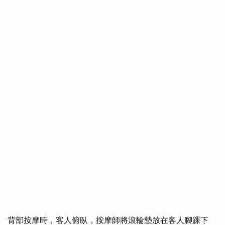
背部按摩時，客人俯臥，按摩師將滾輪墊放在客人腳踝下