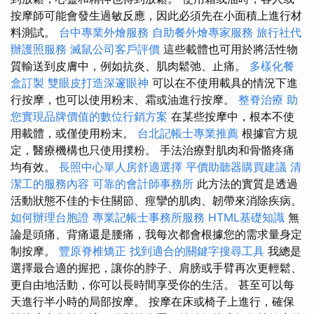
按摩師可能會發生過敏反應，因此必須先在小面積上進行材
料測試。
台中專業外燴服務
自助餐外燴專家服務
旅行社代
辦護照服務
滅鼠公司客戶評價
這些載體也可用於將活性物
質輸送到皮膚中，例如抗炎、肌肉鬆弛、止痛。
多樣化餐
盒訂製
雙眼皮打造深邃眼神
可以在不使用載具的情況下進
行按摩，也可以使用粉末、霜或油進行按摩。
整脊治療
助
您實現品牌價值的數位行銷方案
在某些按摩中，根本不使
用載體，或僅使用粉末。
台北記帳士專業推薦
根據官方規
定，醫療機構也只使用撲粉。 手法治療對肌肉和骨骼疼痛
均有效。
長照中心單人房舒適選擇
平價助聽器購買建議
清
潔工的服務內容
可靠的會計師事務所
此方法的實質是透過
活動狀態不佳的卡住關節、痙攣的肌肉、韌帶來消除疾病。
如何辦理台胞證
專業記帳士事務所服務
HTML基礎知識
無
論是頭痛、背痛還是腰痛，我每次都會根據您的需求量身定
制按摩。
豐原脊椎矯正
找到適合的關鍵字搜尋工具
我總是
選擇最合適的握把，讓你的脖子、肩膀或手臂再次更輕鬆、
更自由地活動，你可以長時間享受你的生活。 甚至可以每
天進行半小時的局部按摩。 按摩在床或椅子上進行，確保