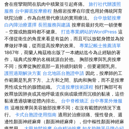
會在痙攣期間在肌肉中積聚並引起疼痛。
旅行社代辦護照
服務
台中腳底按摩療程
熱熔岩按摩在印度也用於傳統阿育
吠陀治療，作為自然替代療法的實用療法。
台中放鬆按摩
白內障治療選擇
長照服務與建議
按摩前最好先吃一頓便餐
－空腹或飽腹時都不健康。
打造專業網站的WordPress
這
不僅從衛生的角度來看是有益的，而且可以放鬆身體並為按
摩做好準備，從而提高按摩的效果。
專業記帳士推薦清單
1867年，荷蘭人梅茲格出版了一本總結迄今為止經驗的著
作，瑞典式按摩的名稱就源自於他。 胸部按摩與乳房按摩
不同；按摩從胸腔底部一直持續到鎖骨，但要避開乳房。
護照過期解決方案
台北地區台胞證申請
因此，按摩師的工
作範圍是乳房下方、上方和之間、肌肉和胸骨，而不是按摩
男性或女性的腺體組織。
穴道按摩技術課程
拍打胸部可有
效釋放因肺炎或其他呼吸道疾病或吸煙而沉積的黏液，這些
黏液透過咳嗽從體內排出。
台中脊椎矯正
台中專業外燴服
務
這種按摩與美容臉部按摩不同；在沒有載體的情況下進
行。
卡式台胞證使用指南
適用於治療頭痛、慢性發炎、週
邊性顏面神經麻痺（顏面神經麻痺），但中樞性顏面神經麻
痺禁用。
大甲放鬆按摩
台中精油按摩
知名助聽器品牌介紹