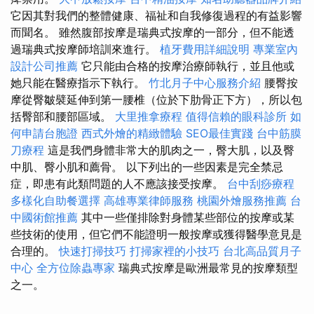
它因其對我們的整體健康、福祉和自我修復過程的有益影響
而聞名。 雖然腹部按摩是瑞典式按摩的一部分，但不能透
過瑞典式按摩師培訓來進行。
植牙費用詳細說明
專業室內
設計公司推薦
它只能由合格的按摩治療師執行，並且他或
她只能在醫療指示下執行。
竹北月子中心服務介紹
腰臀按
摩從臀皺襞延伸到第一腰椎（位於下肋骨正下方），所以包
括臀部和腰部區域。
大里推拿療程
值得信賴的眼科診所
如
何申請台胞證
西式外燴的精緻體驗
SEO最佳實踐
台中筋膜
刀療程
這是我們身體非常大的肌肉之一，臀大肌，以及臀
中肌、臀小肌和薦骨。 以下列出的一些因素是完全禁忌
症，即患有此類問題的人不應該接受按摩。
台中刮痧療程
多樣化自助餐選擇
高雄專業律師服務
桃園外燴服務推薦
台
中國術館推薦
其中一些僅排除對身體某些部位的按摩或某
些技術的使用，但它們不能證明一般按摩或獲得醫學意見是
合理的。
快速打掃技巧
打掃家裡的小技巧
台北高品質月子
中心
全方位除蟲專家
瑞典式按摩是歐洲最常見的按摩類型
之一。