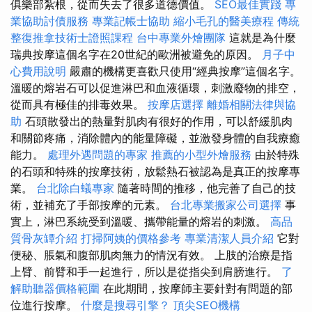
俱樂部紮根，從而失去了很多道德價值。
SEO最佳實踐
專
業協助討債服務
專業記帳士協助
縮小毛孔的醫美療程
傳統
整復推拿技術士證照課程
台中專業外燴團隊
這就是為什麼
瑞典按摩這個名字在20世紀的歐洲被避免的原因。
月子中
心費用說明
嚴肅的機構更喜歡只使用“經典按摩”這個名字。
溫暖的熔岩石可以促進淋巴和血液循環，刺激廢物的排空，
從而具有極佳的排毒效果。
按摩店選擇
離婚相關法律與協
助
石頭散發出的熱量對肌肉有很好的作用，可以舒緩肌肉
和關節疼痛，消除體內的能量障礙，並激發身體的自我療癒
能力。
處理外遇問題的專家
推薦的小型外燴服務
由於特殊
的石頭和特殊的按摩技術，放鬆熱石被認為是真正的按摩專
業。
台北除白蟻專家
隨著時間的推移，他完善了自己的技
術，並補充了手部按摩的元素。
台北專業搬家公司選擇
事
實上，淋巴系統受到溫暖、攜帶能量的熔岩的刺激。
高品
質骨灰罈介紹
打掃阿姨的價格參考
專業清潔人員介紹
它對
便秘、脹氣和腹部肌肉無力的情況有效。 上肢的治療是指
上臂、前臂和手一起進行，所以是從指尖到肩膀進行。
了
解助聽器價格範圍
在此期間，按摩師主要針對有問題的部
位進行按摩。
什麼是搜尋引擎？
頂尖SEO機構