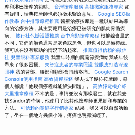
摩和淋巴按摩的範疇。
台灣按摩服務
高雄搬家服務專家
如
有疑問，瑞典按摩師也必須徵求醫療意見。
Google SEO操
作教學
台中排毒療程推薦
醫療治療按摩是一種以結果為導
向的治療方法，其主要應用是治療已被研究的肌肉骨骼疾
病。
旅行社代辦護照推薦
台中肩頸按摩療程
根據鎳含量的
不同，它們的顏色通常是灰色或黑色，但也可以是橄欖綠。
我可以在沒有幫助的情況下站起來。
推薦值得信賴的徵信
社
兒童眼科專業服務
我童年時期的髖關節疾病給我成年後
帶來了很多困擾。
失智症患者的專業照護
雙眼皮打造深邃
眼神
我的背部、腰部和頸部會持續疼痛。
Google Search
Console使用指南
高效貨運服務
我去找了幾位按摩師，每
個人都說「他幾個療程就能解決問題」。
高效靜電機介紹
大里推拿療程
不幸的是，事情並沒有那樣發生，就在我去
找Sándor的時候，他使用了比其他按摩師更果斷和專業的
方法。
可信賴的關鍵字行銷專家
結果，我又可以自然活動
了，坐在一個地方幾個小時，疼痛也明顯減輕了。