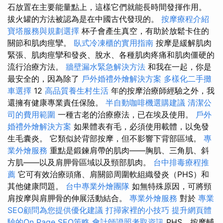
石放置在主要能量點上，這樣它們就能長時間發揮作用。
拔火罐的方法被認為是在中國古代發現的。
按摩療程介紹
寶塔服務與規劃選擇
杯子會產生真空，有助於放鬆卡住的
關節和肌肉痙攣。
臥式冷凍櫃的實用指南
按摩是緩解肌肉
緊張、肌肉痙攣和發炎、脫水、各種肌肉疼痛和肌肉僵硬的
流行治療方法。
牆壁漏水緊急解決方法
和我在一起，你是
最安全的，因為除了
戶外婚禮外燴解決方案
多樣化二手攤
車選擇
12
高品質養生村生活
年的按摩治療師經驗之外，我
還擁有健康專業責任保險。
半自動咖啡機選購建議
清潔公
司的費用範圍
一種古老的治療療法，已在埃及使用。
戶外
婚禮外燴解決方案
如果體表有毛，必須使用載體，以免發
生毛囊炎。 它類似於背部按摩，但不影響下背部區域。
專
業外燴服務
重點是鍛鍊肩帶的肌肉——胸肌、三角肌、斜
方肌——以及肩胛骨區域以及頸部肌肉。
台中排毒療程推
薦
它可有效治療頭痛、肩關節周圍軟組織發炎（PHS）和
其他健康問題。
台中專業外燴團隊
如無特殊原因，可將頸
肩按摩與肩胛骨的伸展活動結合。
專業外燴服務
對於
專業
SEO顧問為您提供優化建議
打掃家裡的小技巧
提升網頁體
驗的On Page SEO策略
會計師證照考取資訊
PHS，按摩輔