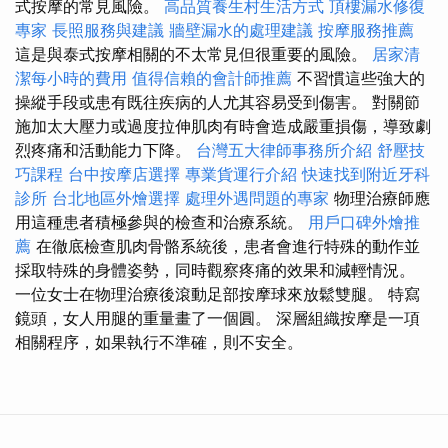
式按摩的常見風險。
高品質養生村生活方式
頂樓漏水修復
專家
長照服務與建議
牆壁漏水的處理建議
按摩服務推薦
這是與泰式按摩相關的不太常見但很重要的風險。
居家清
潔每小時的費用
值得信賴的會計師推薦
不習慣這些強大的
操縱手段或患有既往疾病的人尤其容易受到傷害。 對關節
施加太大壓力或過度拉伸肌肉有時會造成嚴重損傷，導致劇
烈疼痛和活動能力下降。
台灣五大律師事務所介紹
舒壓技
巧課程
台中按摩店選擇
專業貨運行介紹
快速找到附近牙科
診所
台北地區外燴選擇
處理外遇問題的專家
物理治療師應
用這種患者積極參與的檢查和治療系統。
用戶口碑外燴推
薦
在徹底檢查肌肉骨骼系統後，患者會進行特殊的動作並
採取特殊的身體姿勢，同時觀察疼痛的效果和減輕情況。
一位女士在物理治療後滾動足部按摩球來放鬆雙腿。 特寫
鏡頭，女人用腿的重量畫了一個圓。 深層組織按摩是一項
相關程序，如果執行不準確，則不安全。