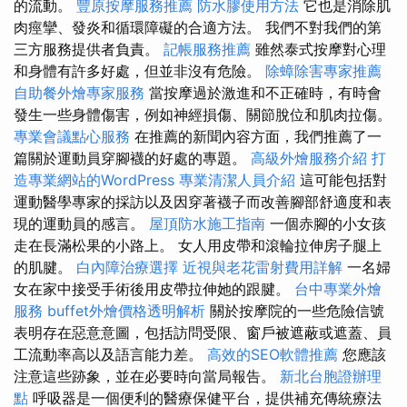
的流動。
豐原按摩服務推薦
防水膠使用方法
它也是消除肌
肉痙攣、發炎和循環障礙的合適方法。 我們不對我們的第
三方服務提供者負責。
記帳服務推薦
雖然泰式按摩對心理
和身體有許多好處，但並非沒有危險。
除蟑除害專家推薦
自助餐外燴專家服務
當按摩過於激進和不正確時，有時會
發生一些身體傷害，例如神經損傷、關節脫位和肌肉拉傷。
專業會議點心服務
在推薦的新聞內容方面，我們推薦了一
篇關於運動員穿腳襪的好處的專題。
高級外燴服務介紹
打
造專業網站的WordPress
專業清潔人員介紹
這可能包括對
運動醫學專家的採訪以及因穿著襪子而改善腳部舒適度和表
現的運動員的感言。
屋頂防水施工指南
一個赤腳的小女孩
走在長滿松果的小路上。 女人用皮帶和滾輪拉伸房子腿上
的肌腱。
白內障治療選擇
近視與老花雷射費用詳解
一名婦
女在家中接受手術後用皮帶拉伸她的跟腱。
台中專業外燴
服務
buffet外燴價格透明解析
關於按摩院的一些危險信號
表明存在惡意意圖，包括訪問受限、窗戶被遮蔽或遮蓋、員
工流動率高以及語言能力差。
高效的SEO軟體推薦
您應該
注意這些跡象，並在必要時向當局報告。
新北台胞證辦理
點
呼吸器是一個便利的醫療保健平台，提供補充傳統療法