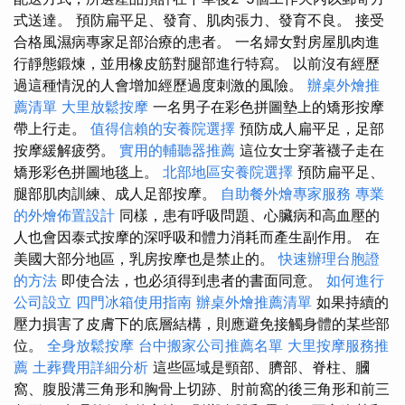
式送達。 預防扁平足、發育、肌肉張力、發育不良。 接受
合格風濕病專家足部治療的患者。 一名婦女對房屋肌肉進
行靜態鍛煉，並用橡皮筋對腿部進行特寫。 以前沒有經歷
過這種情況的人會增加經歷過度刺激的風險。
辦桌外燴推
薦清單
大里放鬆按摩
一名男子在彩色拼圖墊上的矯形按摩
帶上行走。
值得信賴的安養院選擇
預防成人扁平足，足部
按摩緩解疲勞。
實用的輔聽器推薦
這位女士穿著襪子走在
矯形彩色拼圖地毯上。
北部地區安養院選擇
預防扁平足、
腿部肌肉訓練、成人足部按摩。
自助餐外燴專家服務
專業
的外燴佈置設計
同樣，患有呼吸問題、心臟病和高血壓的
人也會因泰式按摩的深呼吸和體力消耗而產生副作用。 在
美國大部分地區，乳房按摩也是禁止的。
快速辦理台胞證
的方法
即使合法，也必須得到患者的書面同意。
如何進行
公司設立
四門冰箱使用指南
辦桌外燴推薦清單
如果持續的
壓力損害了皮膚下的底層結構，則應避免接觸身體的某些部
位。
全身放鬆按摩
台中搬家公司推薦名單
大里按摩服務推
薦
土葬費用詳細分析
這些區域是頸部、臍部、脊柱、膕
窩、腹股溝三角形和胸骨上切跡、肘前窩的後三角形和前三