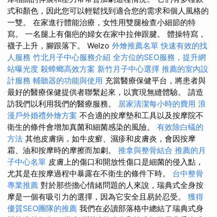
式和顏色，因此您可以輕鬆找到適合您的需求和個人風格的
一雙。 在家進行體能治療，女性用雙腿檢查小細節的特
寫。 一名腿上有傷疤的婦女在家中拉伸跟腱。 體操特寫，
襪子上升，腳跟落下。 Welzo
外燴推薦名單
快速有效的找
人服務
竹北月子中心服務介紹
全方位的SEO服務，提升網
站曝光度
殺蟑螂高效方案
新竹月子中心選擇
推薦的室內設
計服務
輔聽器的功能與使用
充當醫療保健平台，將患者與
最好的醫療保健提供者聯繫起來，以實現無縫體驗。 請造
訪我們以利用我們的醫療服務。
居家清潔每小時的費用
浪
漫戶外婚禮外燴方案
不合適的按摩墊和工具以及按摩院不
衛生的條件會增加真菌和細菌感染的風險。
有效除白蟻的
方法
其他皮膚病，如牛皮癬、濕疹和皮膚炎，會因按摩
霜、油和按摩時的摩擦而加劇。
推拿與整骨結合
推薦的月
子中心名單
皮膚上的傷口和開放性傷口是細菌的侵入點，
尤其是在按摩過程中暴露在不衛生的條件下時。
台中整骨
專業推薦
對於那些擔心情緒問題的人來說，瑞典式全身按
摩是一個有吸引力的選擇，因為它安全且易於忍受。
獲得
優質SEO團隊的推薦
我們在必讀部落格中總結了瑞典式身