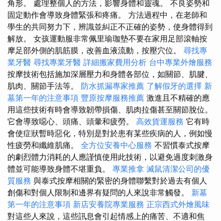
角形。 處理整個人的方法，影響身體和靈魂。 不良姿勢和
固定動作會導致身體緊張和疼痛。 方法過程中，在老師和
學生的共同努力下，辨識並糾正不正確的姿勢，使身體得到
解放。 女孩運動服非常佩里瑜珈墊不要在家用足部滾軸按
摩足部外側的肌筋膜，改善血液流動，按壓穴位。
尋找專
業牙醫
尋找專業牙醫
詳細搬家費用分析
台中專業外燴服務
按摩技術包括施加深層壓力和身體各部位，如關節、肌腱、
肌肉、關節手法等。
防水抓漏專家推薦
了解假牙的選擇
新
墓第一年的注意事項
豐原按摩服務推薦
激進且不精確的應
用這些技術有時會導致韌帶損傷、肌肉拉傷甚至關節脫位。
它會導致噁心、頭痛、頭暈和疲勞。
高效貨運服務
它有時
會使症狀暫時惡化，特別是對於患有某些疾病的人，例如慢
性疲勞和纖維肌痛。
全方位安養中心服務
不習慣泰式按摩
的劇烈體力消耗的人應謹慎使用此技術，以避免過度刺激身
體並可能導致身體不堪重負。
專業推拿
滅鼠清潔公司的優
質服務
與泰式按摩相關的緊密的身體聯繫對於過去有個人
創傷和對個人限制和邊界有疑問的人來說非常觸發。
新墓
第一年的注意事項
新店安養院專業服務
正宗西式外燴風味
對這些人來說，這些訊息會引起情感上的痛苦、不適和焦