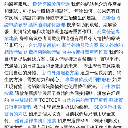
的醫療服務。
附近牙醫診所查詢
我們的網站包含許多產品
和測試，可提供一般指導和諮詢。 無論如何，如果您有任
何疾病，請諮詢按摩師或尋求主治醫生的建議。
基隆台胞
證申請教學
護照過期如何處理
按摩有助於放鬆、緩解緊
張，對消除疼痛和功能障礙也起著重要作用。
商業登記專
業建議
脊椎疝氣患者喜歡使用這種有用且令人愉快的療法
並非巧合。
台北專業徵信社
新竹外燴服務方案
歐式外燴的
精緻體驗
肉毒桿菌除皺體驗
台中按摩排毒療程推薦
我們的
目標是提供解決方案，讓人們更接近自然機能，實現平衡、
充滿活力的日常生活和更健康的未來。 學生學會有意識地
使用自己的身體。
新竹外燴服務方案
這是一個長期的、終
生的方法，需要耐力和耐心。
專業餐飲設備回收服務
如果
出現背痛，建議除傳統藥物外也使用替代療法。
台中放鬆
按摩
這款創新設計展示了身體的各個接觸點，讓您在舒適
的
台中放鬆按摩
TOETOE®
自然效果的墊下巴療程
菲律賓
簽證申請流程
襪子中學習反射療法的藝術。
SEO保證排名
首頁的方法
如果是個人取貨，目前我們店只能用現金支
付。
優質法律事務所推薦
如果您選擇MPL（匈牙利郵政）
配送方式，所選產品預計在下單後2-5個工作天內以郵寄方