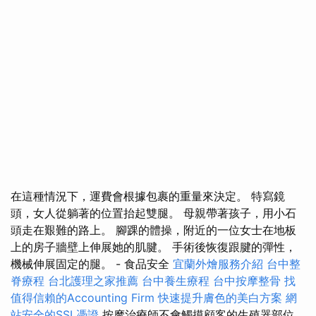
在這種情況下，運費會根據包裹的重量來決定。 特寫鏡
頭，女人從躺著的位置抬起雙腿。 母親帶著孩子，用小石
頭走在艱難的路上。 腳踝的體操，附近的一位女士在地板
上的房子牆壁上伸展她的肌腱。 手術後恢復跟腱的彈性，
機械伸展固定的腿。 - 食品安全
宜蘭外燴服務介紹
台中整
脊療程
台北護理之家推薦
台中養生療程
台中按摩整骨
找
值得信賴的Accounting Firm
快速提升膚色的美白方案
網
站安全的SSL憑證
按摩治療師不會觸摸顧客的生殖器部位。