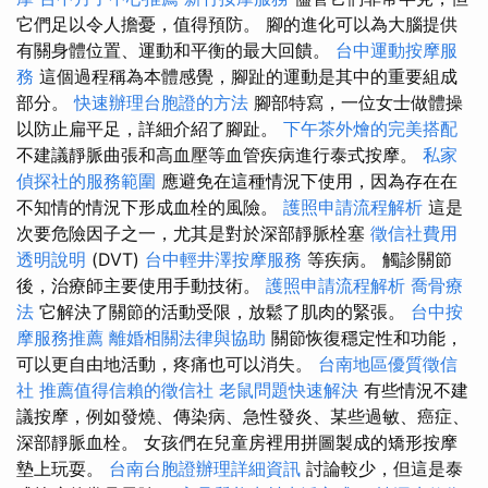
它們足以令人擔憂，值得預防。 腳的進化可以為大腦提供
有關身體位置、運動和平衡的最大回饋。
台中運動按摩服
務
這個過程稱為本體感覺，腳趾的運動是其中的重要組成
部分。
快速辦理台胞證的方法
腳部特寫，一位女士做體操
以防止扁平足，詳細介紹了腳趾。
下午茶外燴的完美搭配
不建議靜脈曲張和高血壓等血管疾病進行泰式按摩。
私家
偵探社的服務範圍
應避免在這種情況下使用，因為存在在
不知情的情況下形成血栓的風險。
護照申請流程解析
這是
次要危險因子之一，尤其是對於深部靜脈栓塞
徵信社費用
透明說明
(DVT)
台中輕井澤按摩服務
等疾病。 觸診關節
後，治療師主要使用手動技術。
護照申請流程解析
喬骨療
法
它解決了關節的活動受限，放鬆了肌肉的緊張。
台中按
摩服務推薦
離婚相關法律與協助
關節恢復穩定性和功能，
可以更自由地活動，疼痛也可以消失。
台南地區優質徵信
社
推薦值得信賴的徵信社
老鼠問題快速解決
有些情況不建
議按摩，例如發燒、傳染病、急性發炎、某些過敏、癌症、
深部靜脈血栓。 女孩們在兒童房裡用拼圖製成的矯形按摩
墊上玩耍。
台南台胞證辦理詳細資訊
討論較少，但這是泰