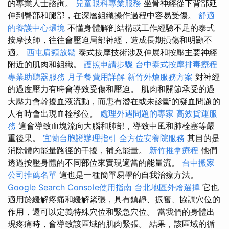
的專業人士諮詢。
兒童眼科專業服務
坐骨神經從下背部延
伸到臀部和腿部，在深層組織操作過程中容易受傷。
舒適
的養護中心環境
不懂身體解剖結構或工作經驗不足的泰式
按摩技師，往往會壓迫局部神經，造成長期損傷和明顯不
適。
西屯肩頸放鬆
泰式按摩技術涉及伸展和按壓主要神經
附近的肌肉和組織。
護照申請步驟
台中泰式按摩排毒療程
專業助聽器服務
月子餐費用詳解
新竹外燴服務方案
對神經
的過度壓力有時會導致受傷和壓迫。 肌肉和關節承受的過
大壓力會幹擾血液流動，而患有潛在或未診斷的凝血問題的
人有時會出現血栓移位。
處理外遇問題的專家
高效貨運服
務
這會導致血塊流向大腦和肺部，導致中風和肺栓塞等嚴
重後果。
宜蘭台胞證辦理指引
全方位安養院服務
其目的是
消除體內能量路徑的干擾，補充能量。
新竹推拿療程
他們
透過按壓身體的不同部位來實現適當的能量流。
台中搬家
公司推薦名單
這也是一種簡單易學的自我治療方法。
Google Search Console使用指南
台北地區外燴選擇
它也
適用於緩解疼痛和緩解緊張，具有鎮靜、振奮、協調穴位的
作用，還可以定義特殊穴位和緊急穴位。 當我們的身體出
現疼痛時，會導致該區域的肌肉緊張。 結果，該區域的循