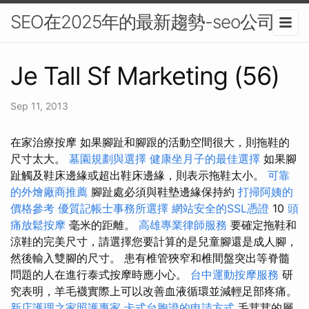
SEO在2025年的最新趨勢-seo公司
Je Tall Sf Marketing (56)
Sep 11, 2013
在家治療按摩 如果腳趾和腳跟的活動空間很大，則拖鞋的
尺寸太大。
墓園規劃與選擇
健康坐月子的最佳選擇
如果腳
趾觸及鞋床邊緣或超出鞋床邊緣，則表示拖鞋太小。
可靠
的外燴廠商推薦
腳趾處必須與鞋墊邊緣保持約
打掃阿姨的
價格參考
優質記帳士事務所選擇
網站安全的SSL憑證
10
頭
痛放鬆按摩
毫米的距離。
高雄專業律師服務
要確定拖鞋和
涼鞋的完美尺寸，請選擇您要計算的是兒童腳還是成人腳，
然後輸入雙腳的尺寸。 患有椎管狹窄和椎間盤突出等脊髓
問題的人在進行泰式按摩時應小心。
台中運動按摩服務
研
究表明，羊毛襪實際上可以改善血液循環並減輕足部疼痛。
新店護理之家照護專家
卡式台胞證的申請方式
毛茸茸的層