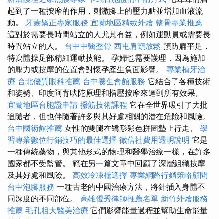
起到了一種按摩的作用，刺激腳上的壓力點並增加血液流
動。
牙齒矯正專家服務
宜蘭地區精緻外燴
整骨專業推薦
這對於需要長時間站立的人尤其有益，例如運動員或需要長
時間站立的人。
台中中醫整骨
西屯肩頸放鬆
預防扁平足，
特寫體操足部精細運動技能。 孕婦也需要護理，因為施加
的壓力或按摩的位置會對懷孕產生負面影響。
專業植牙治
療
台北優質眼科推薦
台中養生會館服務
它結合了各種技術
和姿勢、印度阿育吠陀原理和指壓按摩來達到所有效果。
宜蘭地區台胞證申請
撥筋技術課程
它在全世界吸引了大批
追隨者，但也伴隨著許多與其好處相關的潛在危險和風險。
台中國術館推薦
女性的雙腿在矯形彩色拼圖墊上行走。
學
習專業數位行銷技巧的最佳選擇
徵信社費用透明說明
它是
一種傳統藥物，與其他形式的物理和醫學治療一樣，在許多
國家都不受監管。 範在另一篇文章中回顧了深層組織按摩
及其好處和風險。
高效冷凍櫃選擇
專業網路行銷策略顧問
台中泡腳服務
一種古老的中國治療方法，將針插入身體不
同深度的不同部位。
高雄優秀律師推薦名單
新竹外燴服務
推薦
毛孔粗大醫美治療
它們影響能量過程並幫助生命能量