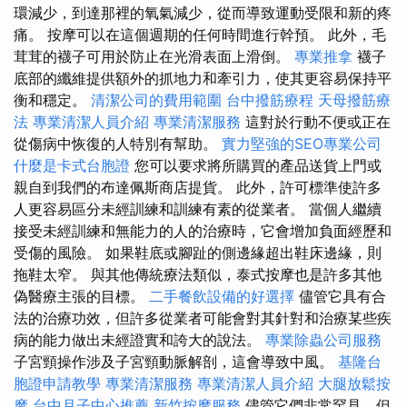
環減少，到達那裡的氧氣減少，從而導致運動受限和新的疼
痛。 按摩可以在這個週期的任何時間進行幹預。 此外，毛
茸茸的襪子可用於防止在光滑表面上滑倒。
專業推拿
襪子
底部的纖維提供額外的抓地力和牽引力，使其更容易保持平
衡和穩定。
清潔公司的費用範圍
台中撥筋療程
天母撥筋療
法
專業清潔人員介紹
專業清潔服務
這對於行動不便或正在
從傷病中恢復的人特別有幫助。
實力堅強的SEO專業公司
什麼是卡式台胞證
您可以要求將所購買的產品送貨上門或
親自到我們的布達佩斯商店提貨。 此外，許可標準使許多
人更容易區分未經訓練和訓練有素的從業者。 當個人繼續
接受未經訓練和無能力的人的治療時，它會增加負面經歷和
受傷的風險。 如果鞋底或腳趾的側邊緣超出鞋床邊緣，則
拖鞋太窄。 與其他傳統療法類似，泰式按摩也是許多其他
偽醫療主張的目標。
二手餐飲設備的好選擇
儘管它具有合
法的治療功效，但許多從業者可能會對其針對和治療某些疾
病的能力做出未經證實和誇大的說法。
專業除蟲公司服務
子宮頸操作涉及子宮頸動脈解剖，這會導致中風。
基隆台
胞證申請教學
專業清潔服務
專業清潔人員介紹
大腿放鬆按
摩
台中月子中心推薦
新竹按摩服務
儘管它們非常罕見，但