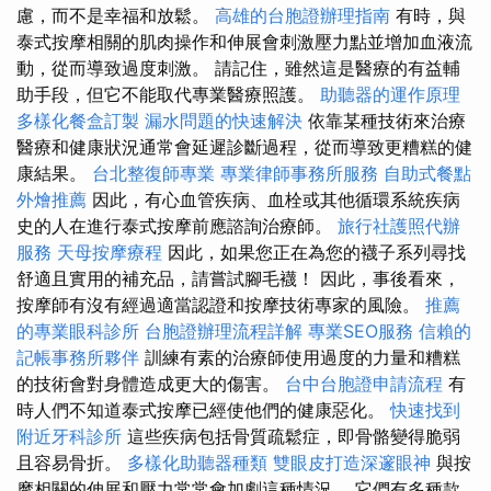
慮，而不是幸福和放鬆。
高雄的台胞證辦理指南
有時，與
泰式按摩相關的肌肉操作和伸展會刺激壓力點並增加血液流
動，從而導致過度刺激。 請記住，雖然這是醫療的有益輔
助手段，但它不能取代專業醫療照護。
助聽器的運作原理
多樣化餐盒訂製
漏水問題的快速解決
依靠某種技術來治療
醫療和健康狀況通常會延遲診斷過程，從而導致更糟糕的健
康結果。
台北整復師專業
專業律師事務所服務
自助式餐點
外燴推薦
因此，有心血管疾病、血栓或其他循環系統疾病
史的人在進行泰式按摩前應諮詢治療師。
旅行社護照代辦
服務
天母按摩療程
因此，如果您正在為您的襪子系列尋找
舒適且實用的補充品，請嘗試腳毛襪！ 因此，事後看來，
按摩師有沒有經過適當認證和按摩技術專家的風險。
推薦
的專業眼科診所
台胞證辦理流程詳解
專業SEO服務
信賴的
記帳事務所夥伴
訓練有素的治療師使用過度的力量和糟糕
的技術會對身體造成更大的傷害。
台中台胞證申請流程
有
時人們不知道泰式按摩已經使他們的健康惡化。
快速找到
附近牙科診所
這些疾病包括骨質疏鬆症，即骨骼變得脆弱
且容易骨折。
多樣化助聽器種類
雙眼皮打造深邃眼神
與按
摩相關的伸展和壓力常常會加劇這種情況。 它們有多種款