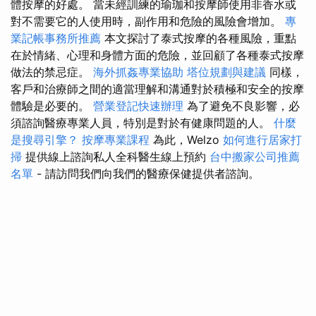
體按摩的好處。 當未經訓練的瑜珈和按摩師使用非香水或
對不需要它的人使用時，副作用和危險的風險會增加。
專
業記帳事務所推薦
本文探討了泰式按摩的各種風險，重點
在於情緒、心理和身體方面的危險，並回顧了各種泰式按摩
做法的禁忌症。
海外抓姦專業協助
塔位規劃與建議
同樣，
客戶和治療師之間的適當理解和溝通對於積極和安全的按摩
體驗是必要的。
營業登記快速辦理
為了避免不良影響，必
須諮詢醫療專業人員，特別是對於有健康問題的人。
什麼
是搜尋引擎？
按摩專業課程
為此，Welzo
如何進行居家打
掃
提供線上諮詢私人全科醫生線上預約
台中搬家公司推薦
名單
- 請訪問我們向我們的醫療保健提供者諮詢。