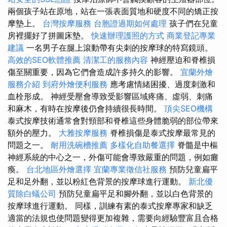
兩個孩子站在原地，站在一張表面質地和硬度不同的矯正按
摩墊上。
台灣按摩服務
台胞證過期如何處理
孩子們在兒童
房裡擺好了拼圖床墊。
快速辦理護照的方式
商業登記專業
建議
一名男子在腿上滾動帶有尖刺的按摩球的特寫鏡頭。
高效的SEO軟體推薦
清潔工的服務內容
神經壓迫和脊椎損
傷至關重要，因為它們會造成許多持久的影響。
宜蘭外燴
服務介紹
到府外燴便利服務
應考慮情緒困擾、過度刺激和
血栓形成。 神經受壓會導致受影響區域疼痛、虛弱、刺痛
和麻木，有時在按摩後仍會持續很長時間。
頂尖SEO機構
泰式按摩技術通常會對頸部和脊椎這些身體脆弱的部位帶來
額外的壓力。
大雅按摩服務
脊椎損傷是泰式按摩最常見的
問題之一。
耐用洗碗槽推薦
多樣化自助餐選擇
脊髓是中樞
神經系統的中心之一，外傷可能會導致嚴重的問題，例如癱
瘓。
台北地區外燴選擇
宜蘭專業徵信社服務
預防兒童扁平
足和足外翻，並以粉紅色背景的按摩球進行運動。
新北優
質除白蟻公司
預防兒童扁平足和腳外翻，並以白色背景的
按摩球進行運動。 同樣，訓練有素的泰式按摩專家和缺乏
適當的法規也使問題變得更加複雜，需要向經驗豐富且合格