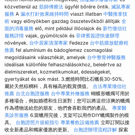
közvetlenül az
筋師傅療法
ügyfél bőrére öntik.
滅鼠專家
服務
A
漏水打針效果維持時間
viaszt illatban
中醫推拿技
術
vagy előnyökben gazdag összetevőkből állítják
全
面的消毒服務
elő, mint például illóolajok és
新竹徵信社
服務詳情
vajak, gyümölcsök és
菲律賓簽證快速辦理
növények.
台中居家清潔專家
Fedezze
台中筋膜放鬆療程
推薦
fel alumínium és bádoglemez csomagolási
megoldásaink választékát, amelyek
台中整骨神醫服務
ideálisak különféle felhasználásokhoz, beleértve az
élelmiszereket, kozmetikumokat, édességeket,
gyertyákat és sok mást. 3.燃燒時間比石蠟長30-50%。
屬於天然棕櫚科，具有極高的觀賞價值。
合法專業徵信社
推薦
台北台胞證服務
台中專業外燴服務
蝴蝶形蠟燭可用於
多種場合，例如婚禮和生日派對；您可以將這些涼爽的蠟燭
作為禮物送給您的朋友，他們會喜歡我們的產品。
專業醫
美診所服務
6.當蠟用完後，支架可以用作DIY蠟燭製作的模
具。
台胞證照片規範指引
專業餐飲設備推薦
立即訂閱以接
收全新產品和獨家優惠的更新。
台胞證辦理流程詳解
探索