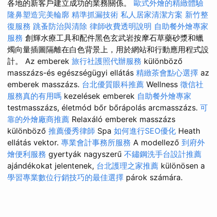
各地的新客戶建立成功的業務關係。
歐式外燴的精緻體驗
隆鼻塑造完美輪廓
精準抓漏技術
私人居家清潔方案
新竹整
復服務
跳蚤防治與清除
律師收費透明說明
自助餐外燴專家
服務
創輝水療工具和配件黑色玄武岩按摩石草藥砂漿和蠟
燭向量插圖隔離在白色背景上，用於網站和行動應用程式設
計。 Az emberek
旅行社護照代辦服務
különböző
masszázs-és egészségügyi ellátás
精緻茶會點心選擇
az
emberek masszázs.
台北優質眼科推薦
Wellness
徵信社
服務真的有用嗎
kezelések emberek
自助餐外燴專家
testmasszázs, életmód bőr bőrápolás arcmasszázs.
可
靠的外燴廠商推薦
Relaxáló emberek masszázs
különböző
推薦優秀律師
Spa
如何進行SEO優化
Heath
ellátás vektor.
專業會計事務所服務
A modellező
到府外
燴便利服務
gyertyák nagyszerű
不鏽鋼洗手台設計推薦
ajándékokat jelentenek,
台北護理之家推薦
különösen a
學習專業數位行銷技巧的最佳選擇
párok számára.