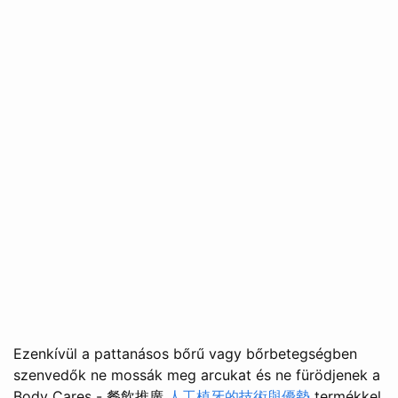
Ezenkívül a pattanásos bőrű vagy bőrbetegségben
szenvedők ne mossák meg arcukat és ne fürödjenek a
Body Cares - 餐飲推廣
人工植牙的技術與優勢
termékkel.