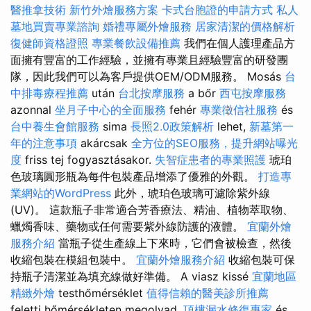
醫推拿技術
新竹外燴服務方案
卡式台胞證的申請方式
私人
墓地買賣專業諮詢
婚禮專屬外燴服務
居家清潔的價格解析
復健師資格證照
專業餐飲設備推薦
我們在個人護理產品方
面擁有豐富的工作經驗，並擁有專業且經驗豐富的研發團
隊，因此我們可以為客戶提供OEM/ODM服務。 Mosás
台
中排毒療程推薦
után
台北按摩服務
a bőr
西屯按摩服務
azonnal
坐月子中心的全面服務
fehér
專業徵信社服務
és
台中養生會館服務
sima
長照2.0政策解析
lehet,
新墓第一
年的注意事項
akárcsak
全方位的SEO服務，提升網站曝光
度
friss tej fogyasztásakor.
失智症患者的專業照護
琥珀
色玻璃圓形瓶為每件包裝產品增添了優雅的外觀。
打造專
業網站的WordPress
此外，琥珀色玻璃可濾除紫外線
(UV)。 這款瓶子非常適合芳香療法、精油、植物萃取物、
蠟燭香味、藥物或任何需要紫外線防護的液體。
宜蘭外燴
服務介紹
當瓶子從生產線上下來時，它們會被檢查，然後
收縮包裝在模組包裝中。
宜蘭外燴服務介紹
收縮包裝可保
持瓶子清潔並為填充線做好準備。 A viasz kissé
宜蘭地區
精緻外燴
testhőmérséklet
值得信賴的醫美診所推薦
feletti hőmérsékleten megolvad,
頂樓漏水修復專家
és