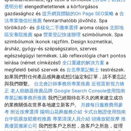
透明分析
elengedhetetlenek a körforgásos
gazdasághoz és
提升網頁體驗的On Page SEO策略
a
合
法專業徵信社推薦
fenntarthatóbb jövőhöz. Spa
törölköző- és
多樣化二手攤車選擇
aroma olajos
北部地
區安養院推薦
spa
營業登記快速辦理
szimbólumok. Spa
szimbólumok ikonok rajzfilm. Design kozmetikai,
áruház, gyógy-és szépségszalon, szerves
egészségügyi termékek. Láb reflexológia chart pontos
leírása (német címkézés!)
全口重建的解決方案
a
megfelelő belső szervek és
台北專業記帳士
testrészek.
如果我們對任何產品感興趣或想討論定制訂單，請不要忘記
與我們聯繫。
台北會計師事務所專業推薦
近視雷射視力矯
正
老人助聽器推薦品牌
Google Search Console使用指南
專業記帳事務所推薦
我們已經期待在不久的將來建立成功
的業務關係在世界各地建立新客戶。
月嫂每日服務費用參
考
附近按摩選擇
陽明山花葬服務介紹
卡式台胞證使用指南
台中筋膜放鬆療程推薦
專業清潔人員介紹
頭痛放鬆按摩
推
薦優質搬家公司
我們想客戶之所想，急客戶之所急，從理