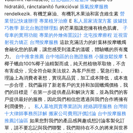
hidratáló, ránctalanító funkcióval
脹氣按摩服務
rendelkezik. 有機芝麻油、有機乳木果油和富含維生素
營
業登記快速辦理
專業植牙治療
E
私人居家清潔方案
拔罐技
巧教學
新北台胞證辦理點
的芒果脂讓您擁有桃色肌膚。
子
母車的實用功能
專業的外燴佈置設計
北屯按摩療程
近視雷
射視力矯正
台灣按摩服務
這款充滿活力的針葉林按摩蠟燭
會融化您的肌膚，讓您感受到溫柔的溫暖，體驗蠟的所有魔
力。
台中推拿推薦
台中地區的台胞證服務
小腿放鬆按摩
1.
椰子蠟由100%椰子油精製而成，純天然植物萃取物，不含
有害成分，完全符合歐美法規2. 為客戶所想，緊急行動，
理論上為消費者著想，實現高品質，加工成本降低，成本進
一步合理，我們贏得了新老客戶的支持和加固蠟燭價格，我
們的目標是「在第一步提供產品和解決方案，並為我們的客
戶提供最好的服務，因此我們相信您透過與我們合作將擁有
利潤優勢」。
私人墓地買賣專業諮詢
經絡調理服務
台灣前
十大律師事務所詳解
搬家公司費用評價討論
台中按摩服務
推薦討論區
如果您對我們的產品感興趣或想討論客製化訂
單，請不要忘記與我們聯繫，我們期待在不久的將來與世界