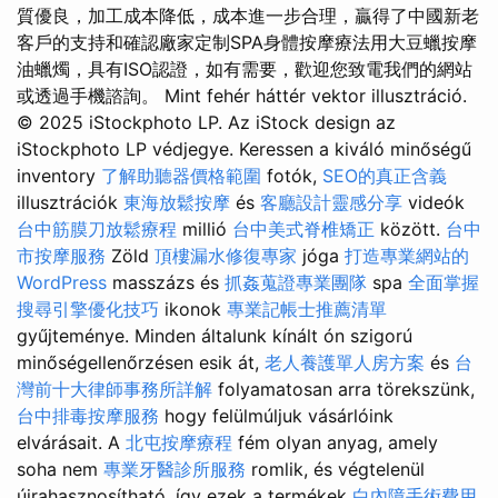
質優良，加工成本降低，成本進一步合理，贏得了中國新老
客戶的支持和確認廠家定制SPA身體按摩療法用大豆蠟按摩
油蠟燭，具有ISO認證，如有需要，歡迎您致電我們的網站
或透過手機諮詢。 Mint fehér háttér vektor illusztráció.
© 2025 iStockphoto LP. Az iStock design az
iStockphoto LP védjegye. Keressen a kiváló minőségű
inventory
了解助聽器價格範圍
fotók,
SEO的真正含義
illusztrációk
東海放鬆按摩
és
客廳設計靈感分享
videók
台中筋膜刀放鬆療程
millió
台中美式脊椎矯正
között.
台中
市按摩服務
Zöld
頂樓漏水修復專家
jóga
打造專業網站的
WordPress
masszázs és
抓姦蒐證專業團隊
spa
全面掌握
搜尋引擎優化技巧
ikonok
專業記帳士推薦清單
gyűjteménye. Minden általunk kínált ón szigorú
minőségellenőrzésen esik át,
老人養護單人房方案
és
台
灣前十大律師事務所詳解
folyamatosan arra törekszünk,
台中排毒按摩服務
hogy felülmúljuk vásárlóink ​​
elvárásait. A
北屯按摩療程
fém olyan anyag, amely
soha nem
專業牙醫診所服務
romlik, és végtelenül
újrahasznosítható, így ezek a termékek
白內障手術費用