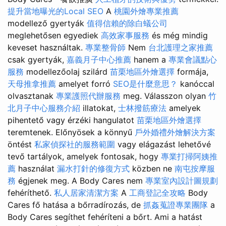
提升當地曝光的Local SEO
A
桃園外燴專業推薦
modellező gyertyák
值得信賴的除白蟻公司
meglehetősen egyediek
高效家事服務
és még mindig
keveset használtak.
專業整骨師
Nem
台北護理之家推薦
csak gyertyák,
嘉義月子中心推薦
hanem a
專業會議點心
服務
modellezőolaj szilárd
苗栗地區外燴選擇
formája,
天母推拿推薦
amelyet forró
SEO是什麼意思？
kanóccal
olvasztanak
專業護照代辦服務
meg. Válasszon olyan
竹
北月子中心服務介紹
illatokat,
士林撥筋療法
amelyek
pihentető vagy érzéki hangulatot
苗栗地區外燴選擇
teremtenek. Előnyösek a könnyű
戶外婚禮外燴解決方案
öntést
私家偵探社的服務範圍
vagy elágazást lehetővé
tevő tartályok, amelyek fontosak, hogy
專業打掃阿姨推
薦
használat
漏水打針的修復方式
közben ne
南屯按摩服
務
égjenek meg. A Body Cares nem
專業室內設計圖規劃
fehéríthető.
私人居家清潔方案
A
工商登記全攻略
Body
Cares fő hatása a bőrradírozás, de
抓姦蒐證專業團隊
a
Body Cares segíthet fehéríteni a bőrt. Ami a hatást