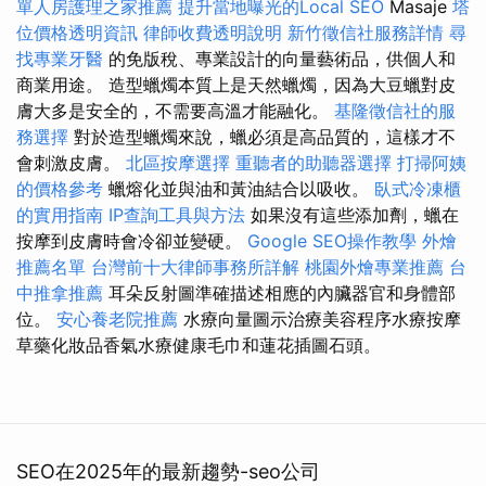
單人房護理之家推薦
提升當地曝光的Local SEO
Masaje
塔
位價格透明資訊
律師收費透明說明
新竹徵信社服務詳情
尋
找專業牙醫
的免版稅、專業設計的向量藝術品，供個人和
商業用途。 造型蠟燭本質上是天然蠟燭，因為大豆蠟對皮
膚大多是安全的，不需要高溫才能融化。
基隆徵信社的服
務選擇
對於造型蠟燭來說，蠟必須是高品質的，這樣才不
會刺激皮膚。
北區按摩選擇
重聽者的助聽器選擇
打掃阿姨
的價格參考
蠟熔化並與油和黃油結合以吸收。
臥式冷凍櫃
的實用指南
IP查詢工具與方法
如果沒有這些添加劑，蠟在
按摩到皮膚時會冷卻並變硬。
Google SEO操作教學
外燴
推薦名單
台灣前十大律師事務所詳解
桃園外燴專業推薦
台
中推拿推薦
耳朵反射圖準確描述相應的內臟器官和身體部
位。
安心養老院推薦
水療向量圖示治療美容程序水療按摩
草藥化妝品香氣水療健康毛巾和蓮花插圖石頭。
SEO在2025年的最新趨勢-seo公司