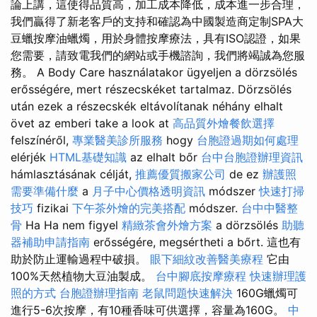
論上講，這使得品質高，加工成本降低，成本進一步合理，
我們贏得了新老客戶的支持和確認為中國製造商定制SPA大
豆蠟按摩油蠟燭，用於身體按摩療法，具有ISO認證，如果
您需要，請致電我們的網站或手機諮詢，我們將竭誠為您服
務。 A Body Care használatakor ügyeljen a dörzsölés
erősségére, mert részecskéket tartalmaz. Dörzsölés
után ezek a részecskék eltávolítanak néhány elhalt
övet az emberi take a look at
高品質外燴餐飲選擇
felszínéről,
專業醫美診所服務
hogy
台胞證過期如何處理
elérjék
HTML基礎知識
az elhalt bőr
台中台胞證辦理資訊
hámlasztásának célját,
推薦優質搬家公司
de ez
辦護照
需要準備什麼
a
月子中心價格透明資訊
módszer
快速打掃
技巧
fizikai
下午茶外燴的完美搭配
módszer.
台中中醫整
骨
Ha Ha nem figyel
精緻茶會外燴方案
a dörzsölés
助聽
器補助申請指南
erősségére, megsértheti a bőrt. 這也有
助於防止運輸過程中破損。
眼下細紋改善醫美療程
它由
100%天然植物大豆油製成。
台中腳底按摩療程
快速辦理護
照的方式
台胞證辦理指南
老鼠問題快速解決
160G蠟燭可
進行5-6次按摩，有10種香味可供選擇，容量為160G。
中