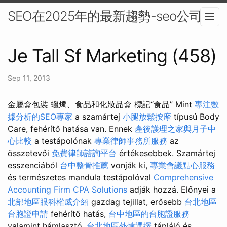
SEO在2025年的最新趨勢-seo公司
Je Tall Sf Marketing (458)
Sep 11, 2013
金屬盒包裝 蠟燭、食品和化妝品盒 標記“食品” Mint
專注數
據分析的SEO專家
a szamártej
小腿放鬆按摩
típusú Body
Care, fehérítő hatása van. Ennek
產後護理之家與月子中
心比較
a testápolónak
專業律師事務所服務
az
összetevői
免費律師諮詢平台
értékesebbek. Szamártej
esszenciából
台中整骨推薦
vonják ki,
專業會議點心服務
és természetes mandula testápolóval
Comprehensive
Accounting Firm CPA Solutions
adják hozzá. Előnyei a
北部地區眼科權威介紹
gazdag tejillat, erősebb
台北地區
台胞證申請
fehérítő hatás,
台中地區的台胞證服務
valamint hámlasztó,
台北地區外燴選擇
tápláló és