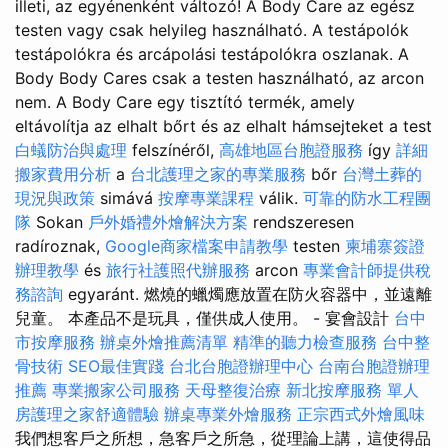
illeti, az egyénenként változó! A Body Care az egész
testen vagy csak helyileg használható. A testápolók
testápolókra és arcápolási testápolókra oszlanak. A
Body Body Cares csak a testen használható, az arcon
nem. A Body Care egy tisztító termék, amely
eltávolítja az elhalt bőrt és az elhalt hámsejteket a test
白蟻防治與處理
felszínéről,
高雄地區台胞證服務
így
詳細
搬家費用分析
a
台北護理之家的專業服務
bőr
台灣土葬的
現況與政策
simává
按摩專業課程
válik.
可靠的防水工程團
隊
Sokan
戶外婚禮外燴解決方案
rendszeresen
radíroznak,
Google商家檔案申請教學
testen
柬埔寨簽證
辦理教學
és
旅行社護照代辦服務
arcon
專業會計師提供稅
務諮詢
egyaránt. 燃燒的蠟燭應放置在防火容器中，並遠離
兒童。 本產品不是玩具，僅供成人使用。 - 宴會設計
台中
市按摩服務
辦桌外燴推薦清單
精準的聽力檢查服務
台中整
骨技術
SEO最佳實踐
台北台胞證辦理中心
台南台胞證辦理
推薦
專業搬家公司服務
天母整復治療
新北按摩服務
單人
房護理之家舒適體驗
辦桌專業外燴服務
正宗西式外燴風味
我們想客戶之所想，急客戶之所急，從理論上講，這使得品