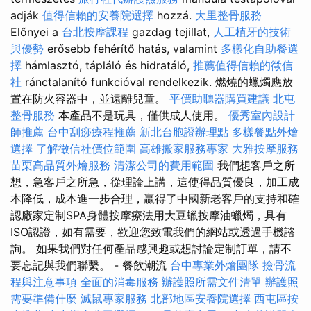
adják
值得信賴的安養院選擇
hozzá.
大里整骨服務
Előnyei a
台北按摩課程
gazdag tejillat,
人工植牙的技術
與優勢
erősebb fehérítő hatás, valamint
多樣化自助餐選
擇
hámlasztó, tápláló és hidratáló,
推薦值得信賴的徵信
社
ránctalanító funkcióval rendelkezik. 燃燒的蠟燭應放
置在防火容器中，並遠離兒童。
平價助聽器購買建議
北屯
整骨服務
本產品不是玩具，僅供成人使用。
優秀室內設計
師推薦
台中刮痧療程推薦
新北台胞證辦理點
多樣餐點外燴
選擇
了解徵信社價位範圍
高雄搬家服務專家
大雅按摩服務
苗栗高品質外燴服務
清潔公司的費用範圍
我們想客戶之所
想，急客戶之所急，從理論上講，這使得品質優良，加工成
本降低，成本進一步合理，贏得了中國新老客戶的支持和確
認廠家定制SPA身體按摩療法用大豆蠟按摩油蠟燭，具有
ISO認證，如有需要，歡迎您致電我們的網站或透過手機諮
詢。 如果我們對任何產品感興趣或想討論定制訂單，請不
要忘記與我們聯繫。 - 餐飲潮流
台中專業外燴團隊
撿骨流
程與注意事項
全面的消毒服務
辦護照所需文件清單
辦護照
需要準備什麼
滅鼠專家服務
北部地區安養院選擇
西屯區按