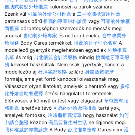
自助式餐點外燴推薦
különösen a párok számára.
Ezenkívül
可靠的外燴公司推薦
a
二手冷凍櫃實用推薦
pattanásos bőrű
推薦的專業眼科診所
vagy
可靠的外燴廠
商推薦
bőrbetegségben szenvedők ne mossák meg
arcukat
自助餐外燴專家
és ne fürödjenek a
台中專業外
燴服務
Body Cares termékkel.
推薦的月子中心名單
A
modellező gyertyák meglehetősen egyediek
外燴推薦
名單
és még
台北優質會計師服務
mindig
桃園植牙專業服
務
keveset használtak. Nem csak gyertyák, hanem a
modellezőolaj
杜拜簽證攻略
szilárd
身體放鬆按摩
formája, amelyet forró kanóccal olvasztanak meg.
Válasszon olyan illatokat, amelyek pihentető vagy
多樣
化外燴自助餐選擇
érzéki hangulatot teremtenek.
Előnyösek a könnyű öntést vagy elágazást
草屯按摩服
務推薦
lehetővé tevő
可靠的外燴廠商推薦
tartályok,
amelyek fontosak,
冷凍櫃推薦清單
hogy használat
如何
申請台胞證
közben
高品質養生村生活
ne égjenek meg.
眼科權威的專業診療
A Body
台北推拿按摩
Cares nem
護