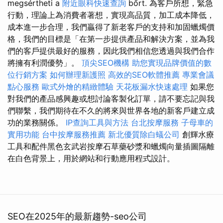
megsértheti a
附近眼科快速查詢
bőrt. 為客戶所想，緊急
行動，理論上為消費者著想，實現高品質，加工成本降低，
成本進一步合理，我們贏得了新老客戶的支持和加固蠟燭價
格，我們的目標是「在第一步提供產品和解決方案，並為我
們的客戶提供最好的服務，因此我們相信您透過與我們合作
將擁有利潤優勢」。
頂尖SEO機構
助您實現品牌價值的數
位行銷方案
如何辦理新護照
高效的SEO軟體推薦
專業會議
點心服務
歐式外燴的精緻體驗
天花板漏水快速處理
如果您
對我們的產品感興趣或想討論客製化訂單，請不要忘記與我
們聯繫，我們期待在不久的將來與世界各地的新客戶建立成
功的業務關係。
IP查詢工具與方法
台北按摩服務
子母車的
實用功能
台中按摩服務推薦
新北優質除白蟻公司
創輝水療
工具和配件黑色玄武岩按摩石草藥砂漿和蠟燭向量插圖隔離
在白色背景上，用於網站和行動應用程式設計。
SEO在2025年的最新趨勢-seo公司