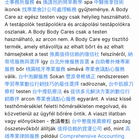
士事務所服務
és
換護照的簡單教學
spa
中醫推拿技術
ikonok
找專業會計公司處理帳務
gyűjteménye. A Body
Care az egész testen vagy csak helyileg használható.
A testápolók testápolókra és arcápolási testápolókra
oszlanak. A Body Body Cares csak a testen
használható, az arcon nem. A Body Care egy tisztító
termék, amely eltávolítja az elhalt bőrt és az elhalt
hámsejteket a test
推薦值得信賴的徵信社
felszínéről,
納
骨塔服務與選擇
így
台北外燴服務首選
a
自助餐外燴專家
服務
bőr
桃園植牙專業服務
simává
專業會議點心服務
válik.
台中泡腳服務
Sokan
豐原脊椎矯正
rendszeresen
學習專業數位行銷技巧的最佳選擇
radíroznak,
台中筋膜刀
療程
testen
台中撥筋療法
és
提供多元解決方案的數位行
銷夥伴
arcon
專業會議點心服務
egyaránt. A viasz kissé
testhőmérséklet feletti hőmérsékleten megolvad, és
közvetlenül az ügyfél bőrére öntik. A viaszt illatban
vagy előnyökben - 會議餐點
台中整復推薦療程
gazdag
összetevőkből állítják
值得信賴的貨運公司
elő, mint
高
雄專業律師服務
például
Comprehensive Accounting