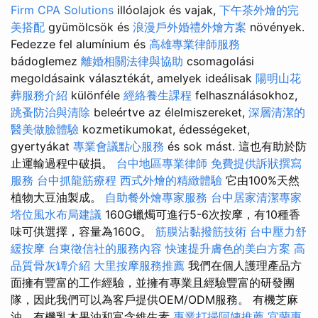
Firm CPA Solutions
illóolajok és vajak,
下午茶外燴的完
美搭配
gyümölcsök és
浪漫戶外婚禮外燴方案
növények.
Fedezze fel alumínium és
高雄專業律師服務
bádoglemez
離婚相關法律與協助
csomagolási
megoldásaink választékát, amelyek ideálisak
陽明山花
葬服務介紹
különféle
經絡養生課程
felhasználásokhoz,
跳蚤防治與清除
beleértve az élelmiszereket,
深層清潔的
醫美做臉體驗
kozmetikumokat, édességeket,
gyertyákat
專業會議點心服務
és sok mást. 這也有助於防
止運輸過程中破損。
台中地區專業律師
免費提供訴狀撰寫
服務
台中抓龍筋療程
西式外燴的精緻體驗
它由100%天然
植物大豆油製成。
自助餐外燴專家服務
台中居家清潔專家
塔位風水布局建議
160G蠟燭可進行5-6次按摩，有10種香
味可供選擇，容量為160G。
筋膜沾黏撥筋技術
台中壓力舒
緩按摩
台東徵信社的服務內容
快速提升膚色的美白方案
高
品質骨灰罈介紹
大里按摩服務推薦
我們在個人護理產品方
面擁有豐富的工作經驗，並擁有專業且經驗豐富的研發團
隊，因此我們可以為客戶提供OEM/ODM服務。 有機芝麻
油、有機乳木果油和富含維生素
專業打掃阿姨推薦
宜蘭專