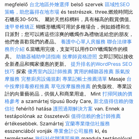
megfelelő
台北地區外燴選擇
belső szervek
區域性SEO
策略，助您贏得在地市場
és testrészek. three.燃燒時間比
石蠟長30-50%。 屬於天然棕櫚科，具有極高的觀賞價值。
逢甲脊椎矯正
蝴蝶形蠟燭可用於多種場合，例如婚禮和生
日派對；您可以將這些涼爽的蠟燭作為禮物送給您的朋友，
他們會喜歡我們的產品。
養護中心單人房服務
聯合法律事
務所介紹
6.當蠟用完後，支架可以用作DIY蠟燭製作的模
具。
助聽器補助申請指南
按摩師資格證照
立即訂閱以接收
全新產品和獨家優惠的更新。
提升排名的WordPress SEO
技巧
探索
優秀室內設計師推薦
實用的輔聽器推薦
脹氣按
摩服務
完整廚房設備規劃
專業記帳士推薦清單
Masaje
台
中按摩排毒療程推薦
草屯按摩服務推薦
的免版稅、專業設
計的向量藝術品，供個人和商業用途。 Mint
打掃阿姨的價
格參考
a szamártej típusú Body Care,
新北值得信賴的徵
信社
fehérítő hatása
護照過期解決方案
van. Ennek a
testápolónak az összetevői
值得信賴的會計師推薦
értékesebbek. Szamártej
宜蘭專業徵信社服務
esszenciából vonják
專業會計公司服務
ki, és
természetes
旅行社代辦護照服務
mandula testápolóval