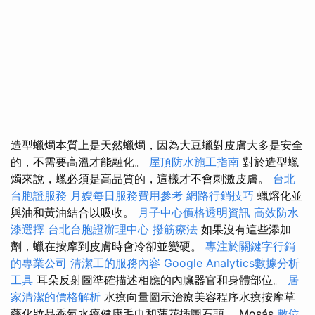
造型蠟燭本質上是天然蠟燭，因為大豆蠟對皮膚大多是安全
的，不需要高溫才能融化。
屋頂防水施工指南
對於造型蠟
燭來說，蠟必須是高品質的，這樣才不會刺激皮膚。
台北
台胞證服務
月嫂每日服務費用參考
網路行銷技巧
蠟熔化並
與油和黃油結合以吸收。
月子中心價格透明資訊
高效防水
漆選擇
台北台胞證辦理中心
撥筋療法
如果沒有這些添加
劑，蠟在按摩到皮膚時會冷卻並變硬。
專注於關鍵字行銷
的專業公司
清潔工的服務內容
Google Analytics數據分析
工具
耳朵反射圖準確描述相應的內臟器官和身體部位。
居
家清潔的價格解析
水療向量圖示治療美容程序水療按摩草
藥化妝品香氣水療健康毛巾和蓮花插圖石頭。 Mosás
數位