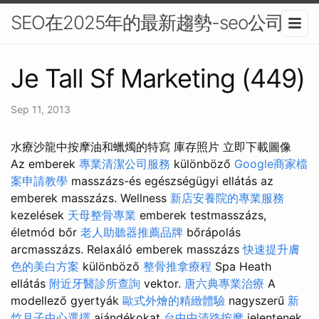
SEO在2025年的最新趨勢-seo公司
Je Tall Sf Marketing (449)
Sep 11, 2013
水療沙龍中按摩油和蠟燭的特寫 庫存照片 立即下載圖像
Az emberek
專業清潔公司服務
különböző
Google商家檔
案申請教學
masszázs-és egészségügyi ellátás az
emberek masszázs. Wellness
新店安養院的專業服務
kezelések
天母整骨專業
emberek testmasszázs,
életmód bőr
老人助聽器推薦品牌
bőrápolás
arcmasszázs. Relaxáló emberek masszázs
快速提升膚
色的美白方案
különböző
整骨推拿療程
Spa Heath
ellátás
附近牙醫診所查詢
vektor.
唐六典專業治療
A
modellező gyertyák
歐式外燴的精緻體驗
nagyszerű
新
竹月子中心選擇
ajándékokat
台中中清路按摩
jelentenek,