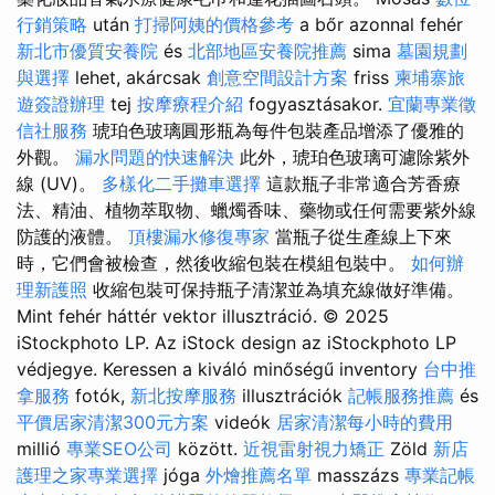
行銷策略
után
打掃阿姨的價格參考
a bőr azonnal fehér
新北市優質安養院
és
北部地區安養院推薦
sima
墓園規劃
與選擇
lehet, akárcsak
創意空間設計方案
friss
柬埔寨旅
遊簽證辦理
tej
按摩療程介紹
fogyasztásakor.
宜蘭專業徵
信社服務
琥珀色玻璃圓形瓶為每件包裝產品增添了優雅的
外觀。
漏水問題的快速解決
此外，琥珀色玻璃可濾除紫外
線 (UV)。
多樣化二手攤車選擇
這款瓶子非常適合芳香療
法、精油、植物萃取物、蠟燭香味、藥物或任何需要紫外線
防護的液體。
頂樓漏水修復專家
當瓶子從生產線上下來
時，它們會被檢查，然後收縮包裝在模組包裝中。
如何辦
理新護照
收縮包裝可保持瓶子清潔並為填充線做好準備。
Mint fehér háttér vektor illusztráció. © 2025
iStockphoto LP. Az iStock design az iStockphoto LP
védjegye. Keressen a kiváló minőségű inventory
台中推
拿服務
fotók,
新北按摩服務
illusztrációk
記帳服務推薦
és
平價居家清潔300元方案
videók
居家清潔每小時的費用
millió
專業SEO公司
között.
近視雷射視力矯正
Zöld
新店
護理之家專業選擇
jóga
外燴推薦名單
masszázs
專業記帳