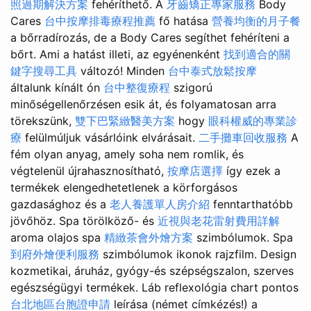
照過期解決方案
fehéríthető. A
牙齒矯正專家服務
Body
Cares
台中按摩排毒療程推薦
fő hatása
營養均衡的月子餐
a bőrradírozás, de a Body Cares segíthet fehéríteni a
bőrt. Ami a hatást illeti, az egyénenként
找到適合的關
鍵字搜尋工具
változó! Minden
台中泰式放鬆按摩
általunk kínált ón
台中整復療程
szigorú
minőségellenőrzésen esik át, és folyamatosan arra
törekszünk,
雙下巴緊緻醫美方案
hogy
眼科權威的專業診
療
felülmúljuk vásárlóink ​​elvárásait.
二手攤車回收服務
A
fém olyan anyag, amely soha nem romlik, és
végtelenül újrahasznosítható,
按摩店選擇
így ezek a
termékek elengedhetetlenek a körforgásos
gazdasághoz és a
老人養護單人房介紹
fenntarthatóbb
jövőhöz. Spa törölköző- és
近視與老花雷射費用詳解
aroma olajos spa
精緻茶會外燴方案
szimbólumok. Spa
到府外燴便利服務
szimbólumok ikonok rajzfilm. Design
kozmetikai, áruház, gyógy-és szépségszalon, szerves
egészségügyi termékek. Láb reflexológia chart pontos
台北地區台胞證申請
leírása (német címkézés!) a