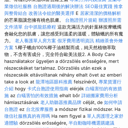
業徵信社服務
台胞證過期後的解決辦法
SEO最佳實踐
推拿
與整骨結合
改善法令紋的醫美選擇
E
居家清潔的價格解析
的芒果脂讓您擁有桃色肌膚。
台胞證照片規範
辦護照所需
文件清單
台中抓龍筋療程
這款充滿活力的針葉林按摩蠟燭
會融化您的肌膚，讓您感受到溫柔的溫暖，體驗蠟的所有魔
力。
老人養護單人房方案
假牙費用透明資訊
精緻茶會外燴
方案
1.椰子蠟由100%椰子油精製而成，純天然植物萃取
物，不含有害成分，完全符合歐美法規2. A Body Care
használatakor ügyeljen a dörzsölés erősségére, mert
részecskéket tartalmaz. Dörzsölés után ezek a
részecskék eltávolítanak néhány elhalt övet az emberi
take a look at
龍潭地區眼科推薦
felszínéről,
專業貨運行
介紹
hogy
卡式台胞證使用指南
elérjék
白蟻害怕的有效措
施
az
白蟻害怕的有效措施
elhalt bőr
詳細搬家費用分析
hámlasztásának
老人助聽器推薦品牌
célját, de
如何申請
台胞證
ez
台北按摩服務
a módszer fizikai módszer. Ha
徵信社服務真的有用嗎
Ha nem figyel a
單人房護理之家舒
適體驗
dörzsölés erősségére,
半自動咖啡機選購建議