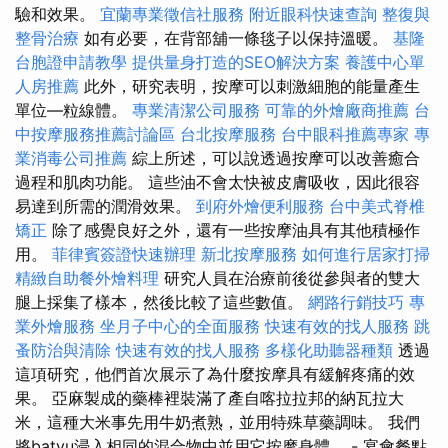
驗和效果。
宜蘭專業徵信社服務
附近眼科快速查詢
整復與
整骨治療
如有必要，在背部舖一條毯子以保持溫暖。
基隆
台胞證申請教學
提供量身打造的SEO解決方案
養護中心單
人房推薦
此外，研究表明，按摩可以刺激細胞的能量產生
單位—粒線體。
專業清潔公司服務
可靠的外燴廠商推薦
台
中按摩服務推薦討論區
台北按摩服務
台中眼科推薦專家
專
業消毒公司推薦
綜上所述，可以說透過按摩可以改善癒合
過程和肌肉功能。 這些油不會太快被皮膚吸收，因此很容
易達到所需的潤滑效果。
到府外燴便利服務
台中美式脊椎
矯正
除了感覺良好之外，還有一些按摩油具有其他積極作
用。
菲律賓簽證快速辦理
新北按摩服務
如何進行居家打掃
精緻自助餐外燴料理
研究人員在治療前後從參與者的雙大
腿上採集了樣本，然後比較了這些數值。
網路行銷技巧
專
業外燴服務
坐月子中心的全面服務
快速有效的找人服務
跳
蚤防治與清除
快速有效的找人服務
多樣化助聽器種類
透過
這項研究，他們首次展示了為什麼按摩具有緩解疼痛的效
果。 亞麻製成的藥棒裡裝滿了產自喀拉拉邦的納瓦拉大
米，這種大米事先用牛奶煮熟，並用特殊草藥調味。 我們
將batyu浸入相同的混合物中並用它按摩身體。 - 宴會餐點