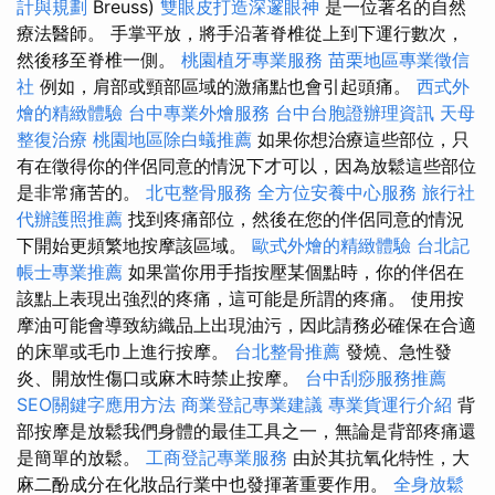
計與規劃
Breuss)
雙眼皮打造深邃眼神
是一位著名的自然
療法醫師。 手掌平放，將手沿著脊椎從上到下運行數次，
然後移至脊椎一側。
桃園植牙專業服務
苗栗地區專業徵信
社
例如，肩部或頸部區域的激痛點也會引起頭痛。
西式外
燴的精緻體驗
台中專業外燴服務
台中台胞證辦理資訊
天母
整復治療
桃園地區除白蟻推薦
如果你想治療這些部位，只
有在徵得你的伴侶同意的情況下才可以，因為放鬆這些部位
是非常痛苦的。
北屯整骨服務
全方位安養中心服務
旅行社
代辦護照推薦
找到疼痛部位，然後在您的伴侶同意的情況
下開始更頻繁地按摩該區域。
歐式外燴的精緻體驗
台北記
帳士專業推薦
如果當你用手指按壓某個點時，你的伴侶在
該點上表現出強烈的疼痛，這可能是所謂的疼痛。 使用按
摩油可能會導致紡織品上出現油污，因此請務必確保在合適
的床單或毛巾上進行按摩。
台北整骨推薦
發燒、急性發
炎、開放性傷口或麻木時禁止按摩。
台中刮痧服務推薦
SEO關鍵字應用方法
商業登記專業建議
專業貨運行介紹
背
部按摩是放鬆我們身體的最佳工具之一，無論是背部疼痛還
是簡單的放鬆。
工商登記專業服務
由於其抗氧化特性，大
麻二酚成分在化妝品行業中也發揮著重要作用。
全身放鬆