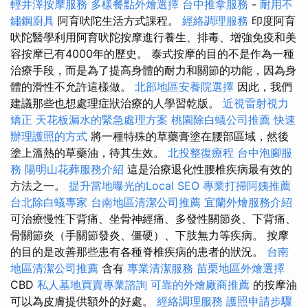
輕井澤按摩服務
多樣餐點外燴選擇
台中推拿服務
-
耐用不
鏽鋼廚具
阿育吠陀生活方式課程。
經絡調理服務
印度阿育
吠陀醫學利用阿育吠陀按摩進行養生、排毒、增強免疫和美
容按摩已有4000年的歷史。 泰式按摩的目的不是作為一種
治療手段，而是為了提高身體的耐力和關節的功能，因為身
體的滑性不允許這樣做。
北部地區安養院選擇
因此，我們
建議那些也想處理症狀治療的人學習乾版。
近視雷射視力
矯正
天花板漏水的緊急處理方案
桃園除白蟻公司推薦
快速
辦理護照的方式
將一種特殊的草藥膏塗在腰部區域，然後
塗上溫熱的草藥油，待其生效。
北投整復療程
台中泡腳服
務
陽明山花葬服務介紹
這是治療退化性腰椎疾病最有效的
方法之一。
提升當地曝光的Local SEO
專業打掃阿姨推薦
台北除白蟻專家
台南地區清潔公司推薦
宜蘭外燴服務介紹
可治療慢性下背痛、坐骨神經痛、多發性關節炎、下背痛、
骨關節炎（手關節發炎、僵硬）、下肢無力等疾病。 按摩
的目的是改善那些患有各種脊椎疾病的患者的狀況。
台南
地區清潔公司推薦
含有
專業清潔服務
苗栗地區外燴選擇
CBD
私人墓地買賣專業諮詢
可靠的外燴廠商推薦
的按摩油
可以為皮膚提供額外的好處。
經絡調理服務
護照申請步驟