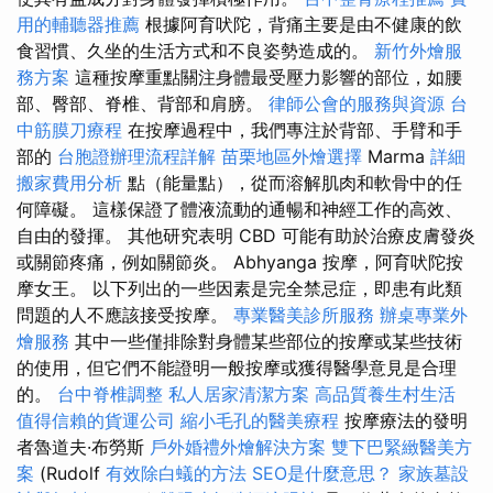
用的輔聽器推薦
根據阿育吠陀，背痛主要是由不健康的飲
食習慣、久坐的生活方式和不良姿勢造成的。
新竹外燴服
務方案
這種按摩重點關注身體最受壓力影響的部位，如腰
部、臀部、脊椎、背部和肩膀。
律師公會的服務與資源
台
中筋膜刀療程
在按摩過程中，我們專注於背部、手臂和手
部的
台胞證辦理流程詳解
苗栗地區外燴選擇
Marma
詳細
搬家費用分析
點（能量點），從而溶解肌肉和軟骨中的任
何障礙。 這樣保證了體液流動的通暢和神經工作的高效、
自由的發揮。 其他研究表明 CBD 可能有助於治療皮膚發炎
或關節疼痛，例如關節炎。 Abhyanga 按摩，阿育吠陀按
摩女王。 以下列出的一些因素是完全禁忌症，即患有此類
問題的人不應該接受按摩。
專業醫美診所服務
辦桌專業外
燴服務
其中一些僅排除對身體某些部位的按摩或某些技術
的使用，但它們不能證明一般按摩或獲得醫學意見是合理
的。
台中脊椎調整
私人居家清潔方案
高品質養生村生活
值得信賴的貨運公司
縮小毛孔的醫美療程
按摩療法的發明
者魯道夫·布勞斯
戶外婚禮外燴解決方案
雙下巴緊緻醫美方
案
(Rudolf
有效除白蟻的方法
SEO是什麼意思？
家族墓設