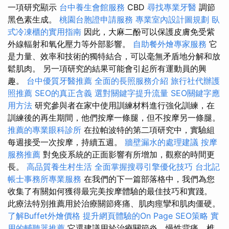
一項研究顯示
台中養生會館服務
CBD
尋找專業牙醫
調節
黑色素生成。
桃園台胞證申請服務
專業室內設計圖規劃
臥
式冷凍櫃的實用指南
因此，大麻二酚可以保護皮膚免受紫
外線輻射和氧化壓力等外部影響。
自助餐外燴專家服務
它
是力量、效率和技術的獨特結合，可以毫無矛盾地分解和放
鬆肌肉。 另一項研究的結果可能會引起所有運動員的興
趣。
台中優質牙醫推薦
全面的長照服務介紹
旅行社代辦護
照推薦
SEO的真正含義
選對關鍵字提升流量
SEO關鍵字應
用方法
研究參與者在家中使用訓練材料進行強化訓練，在
訓練後的再生期間，他們按摩一條腿，但不按摩另一條腿。
推薦的專業眼科診所
在拉帕波特的第二項研究中，實驗組
每週接受一次按摩，持續五週。
牆壁漏水的處理建議
按摩
服務推薦
對免疫系統的正面影響有所增加，觀察的時間更
長。
高品質養生村生活
全面掌握搜尋引擎優化技巧
台北記
帳士事務所專業服務
在我們的下一篇部落格中，我們為您
收集了有關如何獲得最完美按摩體驗的最佳技巧和實踐。
此療法特別推薦用於治療關節疼痛、肌肉痙攣和肌肉僵硬。
了解Buffet外燴價格
提升網頁體驗的On Page SEO策略
實
用的輔聽器推薦
它還建議用於治療關節炎、慢性背痛、椎