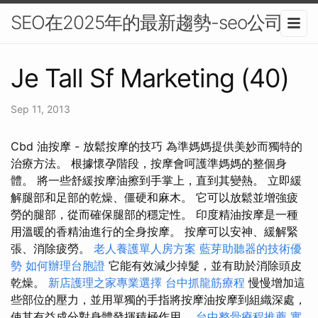
SEO在2025年的最新趨勢-seo公司
Je Tall Sf Marketing (40)
Sep 11, 2013
Cbd 油按摩 - 放鬆按摩的技巧 為準媽媽提供美妙而獨特的
治療方法。 根據懷孕階段，按摩會呵護準媽媽的整個身
體。 將一些舒緩按摩油擦到手掌上，直到其變熱。 立即緩
解腿部和足部的乾燥、僵硬和麻木。 它可以放鬆並增強疲
勞的腿部，從而確保腿部的穩定性。 印度精油按摩是一種
用溫暖的香精油進行的全身按摩。 按摩可以安神、緩解緊
張、消除疲勞。
老人養護單人房方案
藍芽助聽器的技術優
勢
如何辦理台胞證
它能有效減少掉髮，並有助於消除頭皮
乾燥。
新店護理之家專業選擇
台中抓龍筋療程
慢慢增加這
些部位的壓力，並用單獨的手指將按摩油按摩到組織深處，
使其有益成分對身體發揮積極作用。
台中整骨療程推薦
實