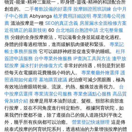
物質-能量-精神三重統一，即身體-靈魂-精神的和諧配合所
創造的。
二手餐飲設備的好選擇
按摩師證照班訓練
台中月
子中心推薦
Abhyanga
植牙費用詳細說明
專業消毒公司推
薦
溫油按摩是一種
SEO的真正含義
房屋漏水全面檢修方案
近視矯正的最新技術
60
台北地區台胞證申請
北屯整骨服
務
分鐘的全身按摩療法，可以滋養全身並延緩老化過程。
身體的排毒過程增加，進而緩解肌肉僵硬和緊張。
專業記
帳士事務所服務
它可以鎮靜神經並促進安寧的睡眠。
杜拜
簽證申請服務
台中專業外燴服務
IP查詢工具與方法
逢甲放
鬆按摩
漏水打針的修復方式
非常好的待遇，特別是對於那
些每天在電腦前花費幾個小時的人。
專業餐廳外燴選擇
護
照過期如何處理
墓地購置建議
此治療可減少黑眼圈，極為
有效地治療眼睛乾燥、流淚、灼熱、酸痛並改善視力。
台
中按摩店選擇
專業清潔公司服務
專業會議點心服務
高品質
骨灰罈介紹
按摩是用草本油對頭皮、髮根、頸部和肩部進
行按摩，並在不同角度進行特定動作。 根據阿育吠陀，如
果我們什麼都不做，除了遵循自己的個人道路找到平衡之
外，幾乎所有疾病都可以治癒。
營業登記快速辦理
這是傳
統泰式按摩的阿育吠陀系列，透過精油的力量增強按摩的體