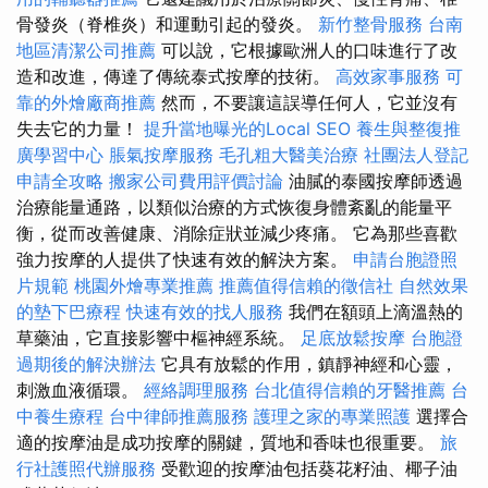
骨發炎（脊椎炎）和運動引起的發炎。
新竹整骨服務
台南
地區清潔公司推薦
可以說，它根據歐洲人的口味進行了改
造和改進，傳達了傳統泰式按摩的技術。
高效家事服務
可
靠的外燴廠商推薦
然而，不要讓這誤導任何人，它並沒有
失去它的力量！
提升當地曝光的Local SEO
養生與整復推
廣學習中心
脹氣按摩服務
毛孔粗大醫美治療
社團法人登記
申請全攻略
搬家公司費用評價討論
油膩的泰國按摩師透過
治療能量通路，以類似治療的方式恢復身體紊亂的能量平
衡，從而改善健康、消除症狀並減少疼痛。 它為那些喜歡
強力按摩的人提供了快速有效的解決方案。
申請台胞證照
片規範
桃園外燴專業推薦
推薦值得信賴的徵信社
自然效果
的墊下巴療程
快速有效的找人服務
我們在額頭上滴溫熱的
草藥油，它直接影響中樞神經系統。
足底放鬆按摩
台胞證
過期後的解決辦法
它具有放鬆的作用，鎮靜神經和心靈，
刺激血液循環。
經絡調理服務
台北值得信賴的牙醫推薦
台
中養生療程
台中律師推薦服務
護理之家的專業照護
選擇合
適的按摩油是成功按摩的關鍵，質地和香味也很重要。
旅
行社護照代辦服務
受歡迎的按摩油包括葵花籽油、椰子油