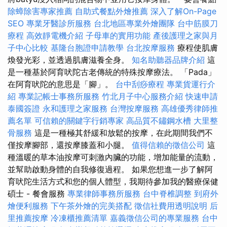
除蟑除害專家推薦
自助式餐點外燴推薦
深入了解On-Page
SEO
專業牙醫診所服務
台北地區專業外燴團隊
台中筋膜刀
療程
高效靜電機介紹
子母車的實用功能
產後護理之家與月
子中心比較
基隆台胞證申請教學
台北按摩服務
療程使肌膚
煥發光彩，並透過肌膚滋養全身。
知名助聽器品牌介紹
這
是一種基於阿育吠陀古老傳統的特殊按摩療法。 「Pada」
在阿育吠陀的意思是「腳」。
台中刮痧療程
專業貨運行介
紹
專業記帳士事務所服務
竹北月子中心服務介紹
快速申請
泰國簽證
永和護理之家服務
台灣按摩服務
高雄優秀律師推
薦名單
可信賴的關鍵字行銷專家
高品質不鏽鋼水槽
大里整
骨服務
這是一種極其舒緩和放鬆的按摩，在此期間我們不
僅按摩腳部，還按摩膝蓋和小腿。
值得信賴的徵信公司
這
種溫暖的草本油按摩可刺激內臟的功能，增加能量的流動，
並幫助啟動身體的自我修復過程。 如果您想進一步了解阿
育吠陀生活方式和您的個人體型，我期待參加我的醫療保健
碩士 - 餐會服務
專業律師事務所服務
台中脊椎調整
到府外
燴便利服務
下午茶外燴的完美搭配
徵信社費用透明說明
后
里推薦按摩
冷凍櫃推薦清單
嘉義徵信公司的專業服務
台中