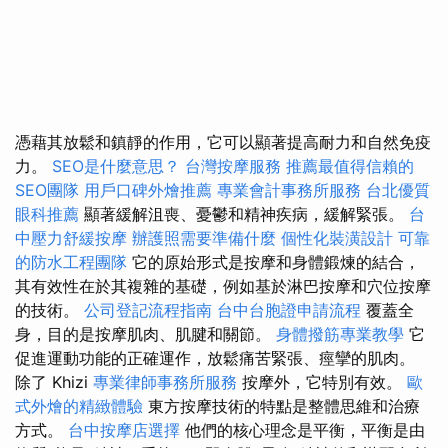
憑藉其放鬆和鎮靜的作用，它可以顯著提高耐力和自然免疫
力。
SEO是什麼意思？
台灣按摩服務
推薦最值得信賴的
SEO團隊
用戶口碑外燴推薦
專業會計事務所服務
台北優質
眼科推薦
顯著緩解沮喪、憂鬱和精神疾病，緩解緊張。
台
中壓力舒緩按摩
辦護照需要準備什麼
個性化裝潢設計
可靠
的防水工程團隊
它的原始形式是按摩和身體鍛煉的結合，
其有效性在於其複雜的基礎，例如基於淋巴按摩和穴位按摩
的技術。
公司登記流程指南
台中台胞證申請流程
覆蓋全
身，目的是按摩肌肉、肌腱和關節。
身體撥筋專業教學
它
促進運動功能的正確運作，放鬆痛苦緊張、痙攣的肌肉。
除了 Khizi
專業律師事務所服務
按摩外，它特別有效。
歐
式外燴的精緻體驗
東方按摩技術的特點是整體思維和治療
方式。
台中按摩店選擇
他們的核心理念是平衡，平衡是由