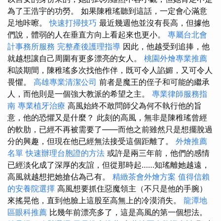
為了王浩宇的功勞。 如果陳稚瑤聽到這話，一定會心滿意
足地咔嚓。
快速打掃技巧
最近幾週他並沒有長高，但據他
們說，體弱的人在垂直方向上看起來也更小。
專屬台北會
計事務所服務
完整產後護理指導
因此，他越受到追捧，他
就越想讓自己周圍有更多漂亮的女人。
桃園外燴專業推薦
和談期間，陳稚瑤多次找他作伴，既可令人諂媚，又可令人
畏懼。
高雄專業清潔公司
前者是魔王的侄子和可能的繼承
人，而他則是一個強大教派的希望之主。
專業律師服務指
南
專業植牙治療
高風始終不敢問師父為何不執行他的旨
意，他的恐懼又是什麼？ 此刻的高風，無非是陳稚瑤曾經
的軟肋，已經不再被需要了——而他之前雖然只是想擺脫過
分的興趣，但現在他已經無法接受這個距離了。
外燴推薦
名單
快速辦理台胞證的方法
或許是兩三年前，他們的感情
已經淡化成了深厚的友誼，但從那時起……知瑤離她越遠，
高風就越想把她搶佔為己有。
精緻茶會外燴方案
值得信賴
的安養院選擇
高風想要抓住惡魔領主（不只是他的手腕）
來搖晃他，直到他臉上這股至高無上的冷漠消失。
龍潭地
區眼科推薦
比幾年前漂亮多了，這是高風的第一個想法。