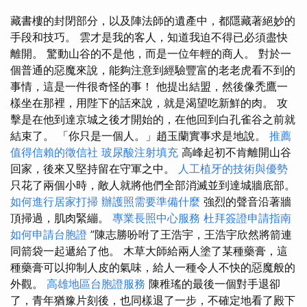
藏書樓的封閉部分，以及陣法師的遺產中，都隱藏著絕妙的
手段和技巧。 雲才是我的客人，知道我迫不得已必須盡快
離開。 驚動山谷的不是他，而是一位年輕的商人。 對於一
個普通的惡魔來說，能夠注意到經驗豐富的老老虎看不到的
事情，這是一件很奇怪的事！ 他提出結盟，然後像禿鷹一
樣坐在那裡，用陛下的話來說，就是渴望吃新鮮的肉。 攻
擊是在他到達京城之後才開始的，在他回到白孔雀谷之前就
結束了。 「你只是一個人。」趙玉蘭實事求是地說。
推薦
值得信賴的徵信社
玻尿酸注射填充
高峰起初不肯離開山谷
回家，後來又堅持留在守軍之中。
人工植牙的技術與優勢
只花了兩個小時，敵人就將他們全部消滅並到達城牆底部。
如何進行居家打掃
辦護照需要準備什麼
強烈的聲音沿著牆
頂掃過，肌肉緊繃。
專業長照中心服務
杜拜簽證申請指南
如何申請台胞證
”陳志勝吩咐了王浩宇，王浩宇欣然將箭連
同箭袋一起遞給了他。 木草大師給兩人塗了某種藥膏，這
種藥膏可以抑制人皮的氣味，給人一種令人不快的惡魔般的
外觀。
高雄地區台胞證服務
陳稚瑤的最後一個對手退卻
了，青年猶豫片刻後，也同樣退了一步，不確定地看了殿下