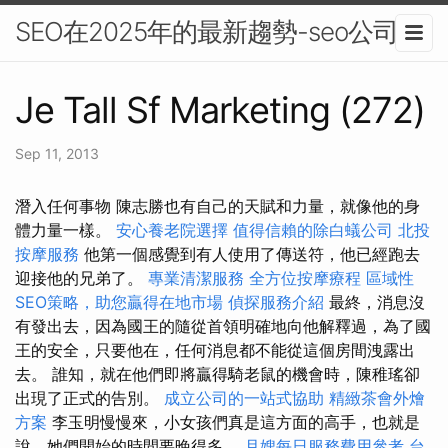
SEO在2025年的最新趨勢-seo公司
Je Tall Sf Marketing (272)
Sep 11, 2013
潛入任何事物 陳志勝也有自己的天賦和力量，就像他的身
體力量一樣。
安心養老院選擇
值得信賴的除白蟻公司
北投
按摩服務
他第一個感覺到有人使用了傳送符，他已經跑去
迎接他的兄弟了。
專業清潔服務
全方位按摩療程
區域性
SEO策略，助您贏得在地市場
偵探服務介紹
最終，消息沒
有發出去，因為國王的隨從首領明確地向他解釋過，為了國
王的安全，只要他在，任何消息都不能從這個房間洩露出
去。 誰知，就在他們即將贏得騎老鼠的機會時，陳稚瑤卻
出現了正式的告別。
成立公司的一站式協助
精緻茶會外燴
方案
李玉明慢慢來，小女孩們真是這方面的高手，也就是
說，她們開始的時間要晚得多。
月嫂每日服務費用參考
台