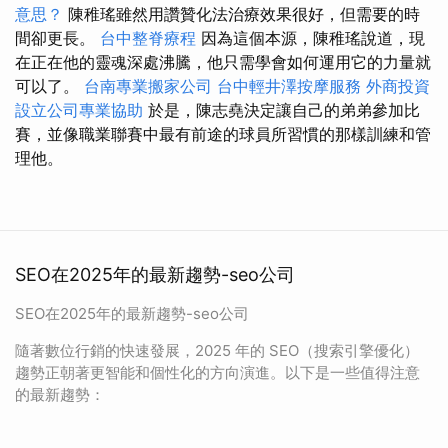
意思？
陳稚瑤雖然用讚贊化法治療效果很好，但需要的時
間卻更長。
台中整脊療程
因為這個本源，陳稚瑤說道，現
在正在他的靈魂深處沸騰，他只需學會如何運用它的力量就
可以了。
台南專業搬家公司
台中輕井澤按摩服務
外商投資
設立公司專業協助
於是，陳志堯決定讓自己的弟弟參加比
賽，並像職業聯賽中最有前途的球員所習慣的那樣訓練和管
理他。
SEO在2025年的最新趨勢-seo公司
SEO在2025年的最新趨勢-seo公司
隨著數位行銷的快速發展，2025 年的 SEO（搜索引擎優化）
趨勢正朝著更智能和個性化的方向演進。以下是一些值得注意
的最新趨勢：