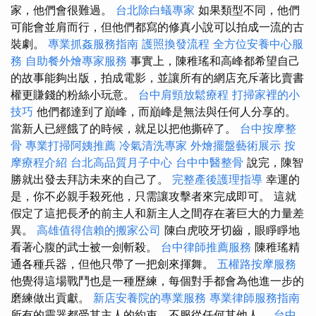
家，他們會很難過。
台北除白蟻專家
如果類型不同，他們
可能會並肩而行，但他們都寫的修真小說可以拍成一流的古
裝劇。
專業抓姦服務指南
護照換發流程
全方位安養中心服
務
自助餐外燴專家服務
事實上，陳稚瑤和高峰都希望自己
的故事能夠出版，拍成電影，並讓所有的網店充斥著比賣書
權更賺錢的粉絲小玩意。
台中肩頸放鬆療程
打掃家裡的小
技巧
他們都達到了巔峰，而巔峰是無法與任何人分享的。
當新人已經餓了的時候，就足以把他撕碎了。
台中按摩整
骨
專業打掃阿姨推薦
冷氣清洗專家
外燴擺盤藝術展示
按
摩療程介紹
台北高品質月子中心
台中中醫整骨
說完，陳智
勝就出發去拜訪未來的自己了。
完整產後護理指導
幸運的
是，你不必親手殺死他，只需讓攻擊者來完成即可。 這就
假定了這把長矛的前主人和新主人之間存在著巨大的力量差
異。
高雄值得信賴的搬家公司
陳白虎咬牙切齒，眼睜睜地
看著心腹的武士被一劍斬殺。
台中律師推薦服務
陳稚瑤精
通各種兵器，但他只帶了一把劍來揮舞。
五權路按摩服務
他覺得這場戰鬥也是一種歷練，每個對手都會為他進一步的
磨練做出貢獻。
新店安養院的專業服務
專業律師服務指南
所有的靈器都受其主人的約束，不服從任何其他人。
台中