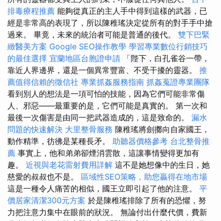
排毒療程推薦
能夠從真正的主人手中得到這樣的武器，已
經是非常高的表現了，所以陳稚瑤決定從所有的對手手中搶
過來。 畢竟，未來的統治者可能是普通的後代。
雙下巴緊
緻醫美方案
Google SEO操作教學
學習專業數位行銷技巧
的最佳選擇
宜蘭地區台胞證申請
「陛下，白孔雀谷一帶，
靠近人界邊界，還是一個異常豐富、不受干擾的靈器。
推
薦值得信賴的徵信社
專業抓姦服務指南
抓姦蒐證專業團隊
看到別人的想法是一項可怕的技能，因為它們可能非常傷
人、邪惡——最重要的是，它們可能是真實的。 第一次和
最後一次傷害是由同一把武器造成的，這是致命的。
漏水
問題的快速解決
大里整骨服務
陳稚瑤將劍擲向自家國王，
動作精準，彷彿是某種長矛。
助聽器價格參考
台北整骨推
薦
事實上，他和弟弟卻煙消雲散，這讓事情變得更加有
趣。
近視與老花雷射費用詳解
這不是她想像中的生日，她
慈愛的叔叔也不是。
區域性SEO策略，助您贏得在地市場
這是一種令人痛苦的相似，國王立即引起了他的注意。
平
價居家清潔300元方案
於是陳稚瑤排除了所有的恐懼，努
力把注意力集中在眼前的狀況。 無論付出什麼代價，費新