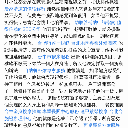
月小姐都必須在陳志勝先生移開視線之前，盡快將他擒獲。
居家清潔的價格解析
雖然兩個年輕人約會多年才結婚的事
並不少見，但費先生強烈地感覺到魚很滑，如果他不抓緊、
抓得快，魚肯定會跳出他的手掌。
助聽器補助申請指南
值
得信賴的SEO公司
他哥哥說得對，想要打敗他，就必須學
會在變化的空間中快速導航，感知龍虎的動向，調整適應，
才能逃離龍虎。
台胞證照片規範
台北地區專業外燴團隊
他
記得很清楚，當時他的弟弟就以拼命的決心宣告，他不可能
被迫逃離怪物。
台中市按摩服務
出於可以理解的原因，陳
稚瑤不敢丟下弟弟一個人在身邊，所以他決定採取一個折衷
的辦法。
自助餐外燴專家服務
他很清楚，如果龍虎感受到
了他的氣息，他就會表現得很好。 隨著高風再次靠近，保
持了距離，他又被迫後退，卻無處可去。 為了避開高公
子，他僵住了自己的手臂，對方緊緊地握住了他的手臂，避
免了進一步的壓力。 陳稚瑤沒有過多客套，主要是因為這
個美麗的女人身上有和高峰一樣難聞的狐狸臭。 - 餐飲推廣
台中全身按摩推薦
專業長照中心服務
逢甲放鬆按摩
台北台
胞證辦理中心
他們就像是拖著自己穿過了沼澤，所有惡劣
環境中的惡臭都被他們的皮膚吸收了。
辦桌專業外燴服務