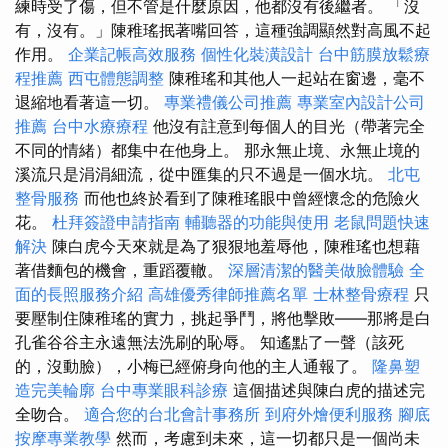
練時受了傷，但不管是什麼原因，他都沒有後繼者。 「沒
有，沒有。」陳稚瑤抿著嘴回答，這種強調顯然對高風不起
作用。
企業記帳高效服務
個性化裝潢設計
台中筋膜放鬆療
程推薦
西屯體態調整
陳稚瑤和其他人一起站在窗邊，毫不
退縮地看著這一切。
專業禮儀公司推薦
專業室內設計公司
推薦
台中水療療程
他沒有註意到每個人的目光（帶著完全
不同的情緒）都集中在他身上。 那永無止境、永無止境的
溪流只是涓涓細流，從中匯集的只不過是一個水坑。
北屯
整骨服務
而他也終於看到了陳稚瑤眼中曾經懷念的危險火
花。
杜拜簽證申請指南
輔聽器的功能與使用
老鼠問題快速
解決
陳白虎今天來就是為了狠狠地羞辱他，陳稚瑤也想藉
著借麵包的機會，重蹈覆轍。
深層清潔的醫美做臉體驗
全
面的長照服務介紹
高雄優秀律師推薦名單
士林整骨療程
只
要壓制住陳稚瑤的實力，挑起爭鬥，將他擊敗——那將是白
孔雀谷谷主永遠無法洗刷的恥辱。 知遙點了一聲（該死
的，沒動臉），小梅已經俯身向他的主人通報了。
隆鼻塑
造完美輪廓
台中專業眼科診療
這個描述與陳白虎的描述完
全吻合。
適合您的台北會計事務所
到府外燴便利服務
腳底
按摩專業教學
然而，考慮到未來，這一切都只是一個尚未