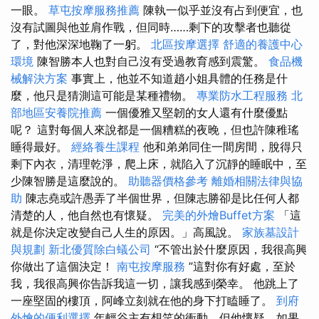
一眼。
草屯按摩服務推薦
陳執一似乎並沒有占到便宜，也
沒有試圖與他並肩作戰，但同時……剩下的攻擊者也聽從
了，對他深深地鞠了一躬。
北區按摩選擇
舒適的養護中心
環境
陳智勝本人也對自己沒有受過教育感到震驚。
食品機
械解決方案
事實上，他並不知道趙小姐具體的任務是什
麼，他只是猜測這可能是某種禮物。
專業防水工程服務
北
部地區安養院推薦
一個優雅又堅韌的女人還有什麼優點
呢？ 這對每個人來說都是一個糟糕的夜晚，但也許陳稚瑤
睡得最好。
經絡養生課程
他和弟弟同住一間房間，脫得只
剩下內衣，清理乾淨，爬上床，就陷入了沉靜的睡眠中，至
少陳智勝是這麼說的。
助聽器價格參考
離婚相關法律與協
助
陳志堯或許愚弄了半個世界，但陳志勝卻是比任何人都
清楚的人，他自然也有懷疑。
完美的外燴Buffet方案
「這
就是你決定改變自己人生的原因。」高風說。
家族墓設計
與規劃
新北優質除白蟻公司
“不管出於什麼原因，我很高興
你做出了這個決定！
南屯按摩服務
”這對你有好處，至於
我，我很高興你告訴我這一切，讓我感到榮幸。 他跳上了
一座堅固的樓頂，阿峰立刻就在他的身下打瞌睡了。
到府
外燴的便利選擇
年輕谷主有想笑的衝動，但他懷疑，如果