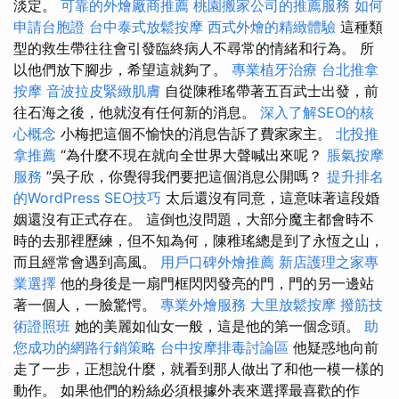
淡定。
可靠的外燴廠商推薦
桃園搬家公司的推薦服務
如何
申請台胞證
台中泰式放鬆按摩
西式外燴的精緻體驗
這種類
型的救生帶往往會引發臨終病人不尋常的情緒和行為。 所
以他們放下腳步，希望這就夠了。
專業植牙治療
台北推拿
按摩
音波拉皮緊緻肌膚
自從陳稚瑤帶著五百武士出發，前
往石海之後，他就沒有任何新的消息。
深入了解SEO的核
心概念
小梅把這個不愉快的消息告訴了費家家主。
北投推
拿推薦
“為什麼不現在就向全世界大聲喊出來呢？
脹氣按摩
服務
”吳子欣，你覺得我們要把這個消息公開嗎？
提升排名
的WordPress SEO技巧
太后還沒有同意，這意味著這段婚
姻還沒有正式存在。 這倒也沒問題，大部分魔主都會時不
時的去那裡歷練，但不知為何，陳稚瑤總是到了永恆之山，
而且經常會遇到高風。
用戶口碑外燴推薦
新店護理之家專
業選擇
他的身後是一扇門框閃閃發亮的門，門的另一邊站
著一個人，一臉驚愕。
專業外燴服務
大里放鬆按摩
撥筋技
術證照班
她的美麗如仙女一般，這是他的第一個念頭。
助
您成功的網路行銷策略
台中按摩排毒討論區
他疑惑地向前
走了一步，正想說什麼，就看到那人做出了和他一模一樣的
動作。 如果他們的粉絲必須根據外表來選擇最喜歡的作