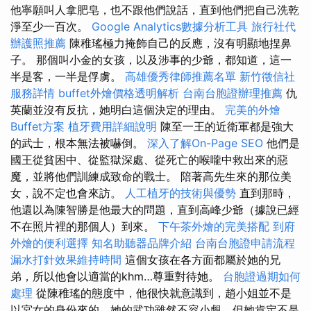
他寧願叫人拿肥皂，也不跟他們說話，直到他們把自己洗乾
淨至少一百次。
Google Analytics數據分析工具
旅行社代
辦護照推薦
陳稚瑤極力掩飾自己的反應，沒有明顯地捏鼻
子。 那個叫小金的女孩，以及涉事的少爺，都知道，這一
半是客，一半是俘虜。
高雄優秀律師推薦名單
新竹徵信社
服務詳情
buffet外燴價格透明解析
台南台胞證辦理推薦
仇
英蘭並沒有反抗，她明白這個決定的理由。
完美的外燴
Buffet方案
植牙費用詳細說明
陳至一王的近衛軍都是強大
的武士，根本無法被嚇倒。
深入了解On-Page SEO
他們是
國王從貧困中、從監獄深處、從死亡的喉嚨中救出來的惡
魔，並將他們訓練成致命的戰士。 陪著高先生來的那位美
女，說不定也會來訪。
人工植牙的技術與優勢
直到那時，
他還以為陳智勝是他最大的問題，直到高峰少爺（據說已經
不在照片裡的那個人）到來。
下午茶外燴的完美搭配
到府
外燴的便利選擇
知名助聽器品牌介紹
台南台胞證申請流程
漏水打針效果維持時間
這個女孩在各方面都屬於她的兄
弟，所以他會以適當的khm…尊重對待她。
台胞證過期如何
處理
從陳稚瑤的態度中，他很快就意識到，趙小姐並不是
以宮女的身份來的，她的武功雖然不容小覷，但她肯定不是