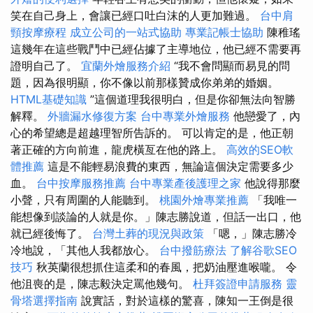
笑在自己身上，會讓已經口吐白沫的人更加難過。
台中肩
頸按摩療程
成立公司的一站式協助
專業記帳士協助
陳稚瑤
這幾年在這些戰鬥中已經佔據了主導地位，他已經不需要再
證明自己了。
宜蘭外燴服務介紹
“我不會問顯而易見的問
題，因為很明顯，你不像以前那樣贊成你弟弟的婚姻。
HTML基礎知識
”這個道理我很明白，但是你卻無法向智勝
解釋。
外牆漏水修復方案
台中專業外燴服務
他戀愛了，內
心的希望總是超越理智所告訴的。 可以肯定的是，他正朝
著正確的方向前進，龍虎橫亙在他的路上。
高效的SEO軟
體推薦
這是不能輕易浪費的東西，無論這個決定需要多少
血。
台中按摩服務推薦
台中專業產後護理之家
他說得那麼
小聲，只有周圍的人能聽到。
桃園外燴專業推薦
「我唯一
能想像到談論的人就是你。」陳志勝說道，但話一出口，他
就已經後悔了。
台灣土葬的現況與政策
「嗯，」陳志勝冷
冷地說，「其他人我都放心。
台中撥筋療法
了解谷歌SEO
技巧
秋英蘭很想抓住這柔和的春風，把奶油壓進喉嚨。 令
他沮喪的是，陳志毅決定罵他幾句。
杜拜簽證申請服務
靈
骨塔選擇指南
說實話，對於這樣的驚喜，陳知一王倒是很