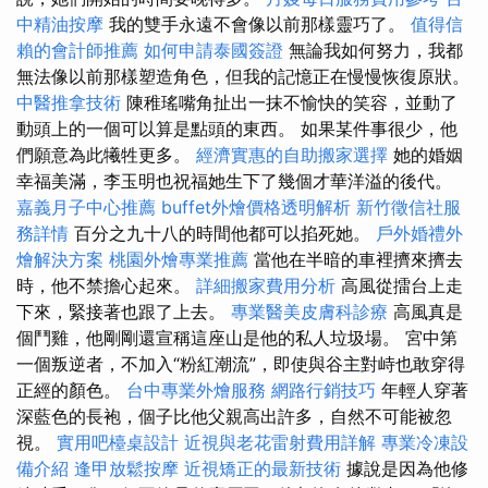
中精油按摩
我的雙手永遠不會像以前那樣靈巧了。
值得信
賴的會計師推薦
如何申請泰國簽證
無論我如何努力，我都
無法像以前那樣塑造角色，但我的記憶正在慢慢恢復原狀。
中醫推拿技術
陳稚瑤嘴角扯出一抹不愉快的笑容，並動了
動頭上的一個可以算是點頭的東西。 如果某件事很少，他
們願意為此犧牲更多。
經濟實惠的自助搬家選擇
她的婚姻
幸福美滿，李玉明也祝福她生下了幾個才華洋溢的後代。
嘉義月子中心推薦
buffet外燴價格透明解析
新竹徵信社服
務詳情
百分之九十八的時間他都可以掐死她。
戶外婚禮外
燴解決方案
桃園外燴專業推薦
當他在半暗的車裡擠來擠去
時，他不禁擔心起來。
詳細搬家費用分析
高風從擂台上走
下來，緊接著也跟了上去。
專業醫美皮膚科診療
高風真是
個鬥雞，他剛剛還宣稱這座山是他的私人垃圾場。 宮中第
一個叛逆者，不加入“粉紅潮流”，即使與谷主對峙也敢穿得
正經的顏色。
台中專業外燴服務
網路行銷技巧
年輕人穿著
深藍色的長袍，個子比他父親高出許多，自然不可能被忽
視。
實用吧檯桌設計
近視與老花雷射費用詳解
專業冷凍設
備介紹
逢甲放鬆按摩
近視矯正的最新技術
據說是因為他修