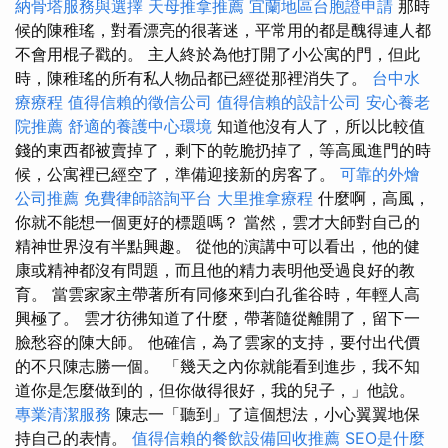
納骨塔服務與選擇
天母推拿推薦
宜蘭地區台胞證申請
那時
候的陳稚瑤，對看漂亮的很著迷，平常用的都是醜得連人都
不會用棍子戳的。 主人終於為他打開了小公寓的門，但此
時，陳稚瑤的所有私人物品都已經從那裡消失了。
台中水
療療程
值得信賴的徵信公司
值得信賴的設計公司
安心養老
院推薦
舒適的養護中心環境
知道他沒有人了，所以比較值
錢的東西都被賣掉了，剩下的乾脆扔掉了，等高風進門的時
候，公寓裡已經空了，準備迎接新的房客了。
可靠的外燴
公司推薦
免費律師諮詢平台
大里推拿療程
什麼啊，高風，
你就不能想一個更好的標題嗎？ 當然，雲才大師對自己的
精神世界沒有半點興趣。 從他的演講中可以看出，他的健
康或精神都沒有問題，而且他的精力表明他受過良好的教
育。 當雲家家主帶著所有同修來到白孔雀谷時，年輕人高
興極了。 雲才彷彿知道了什麼，帶著隨從離開了，留下一
臉愁容的陳大師。 他確信，為了雲家的支持，要付出代價
的不只陳志勝一個。 「幾天之內你就能看到進步，我不知
道你是怎麼做到的，但你做得很好，我的兒子，」他說。
專業清潔服務
陳志一「聽到」了這個想法，小心翼翼地保
持自己的表情。
值得信賴的餐飲設備回收推薦
SEO是什麼