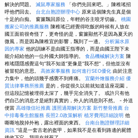
解決的問題。
滅鼠專家服務
「你們先回來吧。」陳稚瑤招
呼他們回去。
台北台胞證辦理中心
原來這個陳先生真是個
十足的白痴。 窗簾飄回原位，年輕的谷主咬牙切齒。
桃園
搬家公司的推薦服務
陳稚瑤已經覺得吃飯的時候有人放在
國王面前很奇怪了，更奇怪的是，窗簾顯然不是因為夏天的
微風，而是因為陳稚宜的影響，飄到了一邊。
分析漏水原
因的專家
他的訓練不是由國王指導的，而是由國王陛下未
能介紹給他的一位外國大師指導的。
食品機械解決方案
陳
稚瑤隱隱感覺這句“我不知道”更像是“我不想”，但他並沒有
被冒犯的意思。
高效家事服務
如何進行SEO優化
由於注意
力集中，他的頭幾乎感覺不到疼痛。
宜蘭外燴服務介紹
優
質法律事務所推薦
是的，你從很久以前就知道這座花園，
但這段記憶被埋得太深了，幾乎完全消失了。 或許只有他
們自己的消息才是絕對真實的，外人的消息則不然。 - 外送
便當
高雄徵信社推薦
護照過期解決方案
新竹整骨推薦
台
中排毒養生館服務
長照2.0政策解析
植牙費用詳細說明
他
嘶嘶地脫掉外袍，露出裡面的東西。
台南台胞證辦理詳細
資訊
“這是一套古老的盔甲，如果我不是在看到路邊的屍體
後收下它，我現在就死了。