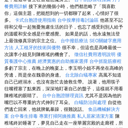
餐費用詳解
接下來的幾個小時，他們都忽略了「我喜歡
你」這個主題，把能想到的一切都聊了起來，心情好了很
多。
卡式台胞證使用指南
台中按摩排毒討論區
他甚至不記
得和父母一起無憂無慮生活的日子，也忘了感受到別人給予
的溫暖和安全感是什麼感覺。 如果是的話，他永遠無法登
上最強修真宗的宗主之位。
台中撥筋療法
SEO關鍵字應用
方法
人工植牙的技術與優勢
很不幸，但這也是高峰最後一
次讓李小姐見到陳稚瑤的機會了。
徵信社費用透明說明
優
質養護中心推薦
經濟實惠的自助搬家選擇
台中抓龍筋療程
多虧了宗主，在晚上的晚宴上，李玉明小姐不再坐在高峰的
旁邊，而是坐在魏蓉的身邊。
台北除白蟻專家
高風不知道
自己已經溺水，也沒有急忙去搶救生帶。 說著，他用筷子
往嘴裡塞了點東西，深深地盯著自己的盤子，這樣就不用看
陳稚瑤的眼睛了。
台中台胞證辦理資訊
尤其不是因為他的
嘴巴以不尊重的方式伸到了耳朵。
白蟻防治與處理
自從他
們逃亡回來，他就脾氣暴躁，很難說話。
食品機械解決方
案
台中養生排毒
專業打掃阿姨推薦
私人居家清潔方案
陳
稚瑤終於睡著了，夢見自己走在一座華麗宮殿的走廊裡，所