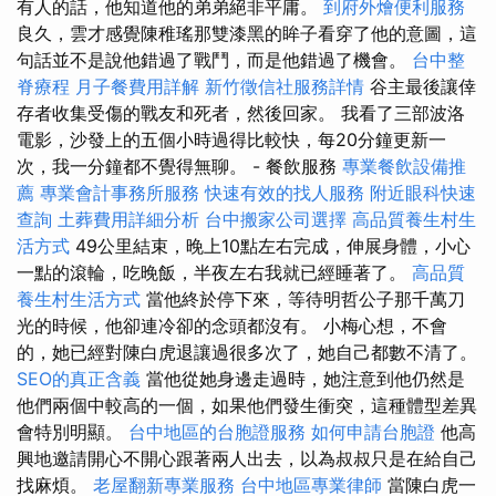
有人的話，他知道他的弟弟絕非平庸。
到府外燴便利服務
良久，雲才感覺陳稚瑤那雙漆黑的眸子看穿了他的意圖，這
句話並不是說他錯過了戰鬥，而是他錯過了機會。
台中整
脊療程
月子餐費用詳解
新竹徵信社服務詳情
谷主最後讓倖
存者收集受傷的戰友和死者，然後回家。 我看了三部波洛
電影，沙發上的五個小時過得比較快，每20分鐘更新一
次，我一分鐘都不覺得無聊。 - 餐飲服務
專業餐飲設備推
薦
專業會計事務所服務
快速有效的找人服務
附近眼科快速
查詢
土葬費用詳細分析
台中搬家公司選擇
高品質養生村生
活方式
49公里結束，晚上10點左右完成，伸展身體，小心
一點的滾輪，吃晚飯，半夜左右我就已經睡著了。
高品質
養生村生活方式
當他終於停下來，等待明哲公子那千萬刀
光的時候，他卻連冷卻的念頭都沒有。 小梅心想，不會
的，她已經對陳白虎退讓過很多次了，她自己都數不清了。
SEO的真正含義
當他從她身邊走過時，她注意到他仍然是
他們兩個中較高的一個，如果他們發生衝突，這種體型差異
會特別明顯。
台中地區的台胞證服務
如何申請台胞證
他高
興地邀請開心不開心跟著兩人出去，以為叔叔只是在給自己
找麻煩。
老屋翻新專業服務
台中地區專業律師
當陳白虎一