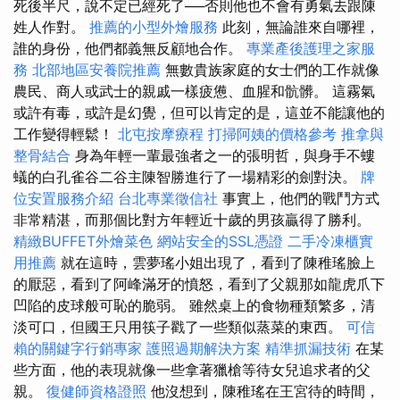
死後半尺，說不定已經死了──否則他也不會有勇氣去跟陳
姓人作對。
推薦的小型外燴服務
此刻，無論誰來自哪裡，
誰的身份，他們都義無反顧地合作。
專業產後護理之家服
務
北部地區安養院推薦
無數貴族家庭的女士們的工作就像
農民、商人或武士的親戚一樣疲憊、血腥和骯髒。 這霧氣
或許有毒，或許是幻覺，但可以肯定的是，這並不能讓他的
工作變得輕鬆！
北屯按摩療程
打掃阿姨的價格參考
推拿與
整骨結合
身為年輕一輩最強者之一的張明哲，與身手不螻
蟻的白孔雀谷二谷主陳智勝進行了一場精彩的劍對決。
牌
位安置服務介紹
台北專業徵信社
事實上，他們的戰鬥方式
非常精湛，而那個比對方年輕近十歲的男孩贏得了勝利。
精緻BUFFET外燴菜色
網站安全的SSL憑證
二手冷凍櫃實
用推薦
就在這時，雲夢瑤小姐出現了，看到了陳稚瑤臉上
的厭惡，看到了阿峰滿牙的憤怒，看到了父親那如龍虎爪下
凹陷的皮球般可恥的脆弱。 雖然桌上的食物種類繁多，清
淡可口，但國王只用筷子戳了一些類似蒸菜的東西。
可信
賴的關鍵字行銷專家
護照過期解決方案
精準抓漏技術
在某
些方面，他的表現就像一些拿著獵槍等待女兒追求者的父
親。
復健師資格證照
他沒想到，陳稚瑤在王宮待的時間，