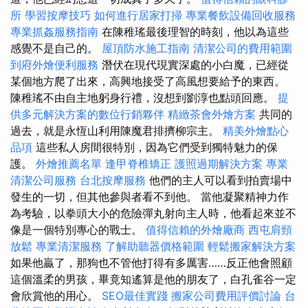
所
學習按摩技巧
如何進行居家打掃
專業餐飲設備回收服務
專業抓姦服務指南
在陳稚瑤最後理智的時刻，他以為這些
感覺不是自己的。
屋頂防水施工指南
清潔公司的費用範圍
到府外燴便利服務
潛伏在現代現實深處的小白魔，已經從
某個地方爬了出來，高興地接受了高風想要給予的東西。
陳稚瑤不由自主地躬身行禮，沒想到劉淳也點頭回應。
提
供多元解決方案的數位行銷夥伴
精緻茶會外燴方案
共同的
過去，就是永恆山利用陳魔君排擠柳宗主。
精美外燴點心
品項
這些私人房間很特別，因為它們受到獨特魅力的保
護。
外燴推薦名單
逢甲脊椎矯正
護照過期解決方案
專業
清潔公司服務
台北按摩服務
他們的主人可以看到拍賣場中
發生的一切，但其他參與者看不到他。 當他凝聚精神力作
為考驗，以拳頭大小的危險彈丸射向主人時，他看起來並不
像是一個特別專心的戰士。
值得信賴的外燴廠商
西屯肩頸
放鬆
專業清潔服務
了解助聽器價格範圍
輕鬆搬家解決方案
如果他贏了，那狗也不管他打得有多厲害……反正他會照顧
這個溫柔的男孩，畢竟知遙算是他的朋友了，白孔雀谷一定
會欣賞他的用心。
SEO最佳實踐
搬家公司費用評價討論
台