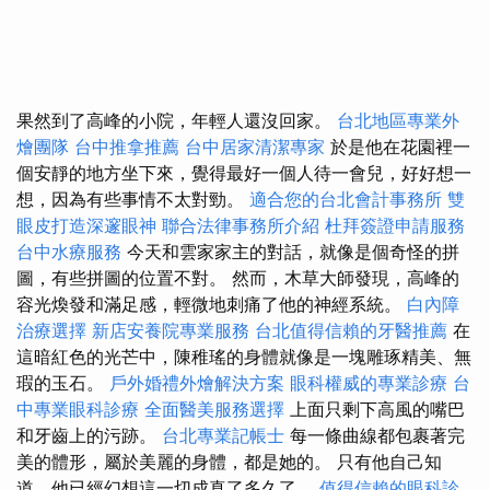
果然到了高峰的小院，年輕人還沒回家。
台北地區專業外
燴團隊
台中推拿推薦
台中居家清潔專家
於是他在花園裡一
個安靜的地方坐下來，覺得最好一個人待一會兒，好好想一
想，因為有些事情不太對勁。
適合您的台北會計事務所
雙
眼皮打造深邃眼神
聯合法律事務所介紹
杜拜簽證申請服務
台中水療服務
今天和雲家家主的對話，就像是個奇怪的拼
圖，有些拼圖的位置不對。 然而，木草大師發現，高峰的
容光煥發和滿足感，輕微地刺痛了他的神經系統。
白內障
治療選擇
新店安養院專業服務
台北值得信賴的牙醫推薦
在
這暗紅色的光芒中，陳稚瑤的身體就像是一塊雕琢精美、無
瑕的玉石。
戶外婚禮外燴解決方案
眼科權威的專業診療
台
中專業眼科診療
全面醫美服務選擇
上面只剩下高風的嘴巴
和牙齒上的污跡。
台北專業記帳士
每一條曲線都包裹著完
美的體形，屬於美麗的身體，都是她的。 只有他自己知
道，他已經幻想這一切成真了多久了。
值得信賴的眼科診