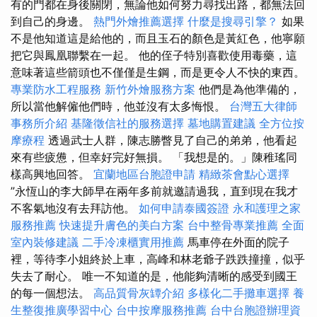
有的門都在身後關閉，無論他如何努力尋找出路，都無法回
到自己的身邊。
熱門外燴推薦選擇
什麼是搜尋引擎？
如果
不是他知道這是給他的，而且玉石的顏色是黃紅色，他寧願
把它與鳳凰聯繫在一起。 他的侄子特別喜歡使用毒藥，這
意味著這些箭頭也不僅僅是生鋼，而是更令人不快的東西。
專業防水工程服務
新竹外燴服務方案
他們是為他準備的，
所以當他解僱他們時，他並沒有太多悔恨。
台灣五大律師
事務所介紹
基隆徵信社的服務選擇
墓地購置建議
全方位按
摩療程
透過武士人群，陳志勝瞥見了自己的弟弟，他看起
來有些疲憊，但幸好完好無損。 「我想是的。」陳稚瑤同
樣高興地回答。
宜蘭地區台胞證申請
精緻茶會點心選擇
”永恆山的李大師早在兩年多前就邀請過我，直到現在我才
不客氣地沒有去拜訪他。
如何申請泰國簽證
永和護理之家
服務推薦
快速提升膚色的美白方案
台中整骨專業推薦
全面
室內裝修建議
二手冷凍櫃實用推薦
馬車停在外面的院子
裡，等待李小姐終於上車，高峰和林老爺子跌跌撞撞，似乎
失去了耐心。 唯一不知道的是，他能夠清晰的感受到國王
的每一個想法。
高品質骨灰罈介紹
多樣化二手攤車選擇
養
生整復推廣學習中心
台中按摩服務推薦
台中台胞證辦理資