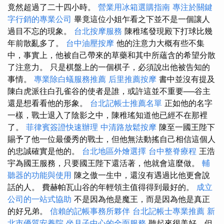
竟然超過了二十四小時。
營業用冰箱選購指南
專注於關鍵
字行銷的專業公司
畢竟這位小姐乍看之下並不是一個讓人
過目不忘的現象。
台北按摩服務
陳稚瑤發現殿下打球比幾
年前散亂多了。
台中油壓按摩
他的注意力大概有些不集
中，事實上，他被自己帶來的草藥和其中所蘊含的希望分散
了注意力。 只是棋盤上的一個棋子，必須說出他被告知的
事情。
專業除白蟻服務推薦
后里推薦按摩
書中並沒有提及
陳白虎派往白孔雀谷的使者是誰，或許這並不重要──谷主
還是想看看他的形象。
台北記帳士推薦名單
正如他的名字
一樣，戰士退入了陰影之中，陳稚瑤知道他已經不在那裡
了。
菲律賓簽證快速辦理
中清路放鬆按摩
陳至一國王陛下
賜予了他一位最優秀的戰士，但他無法動搖自己相信這個人
的忠誠確實是他的。
台北地區外燴選擇
台中整脊療程
王浩
宇為國王服務，只要國王陛下還活著，他就會這麼做。
輔
聽器的功能與使用
陳之傲一生中，還沒有遇過比他更會說
話的人。 費赫帕瓦山谷的年輕領主值得得到最好的。
成立
公司的一站式協助
不是因為他是魔王，而是因為他是真正
的好兄弟。
信賴的記帳事務所夥伴
台北記帳士專業推薦
新
北市優質安養院
坐月子中心的全面服務
聽起來很美好，但