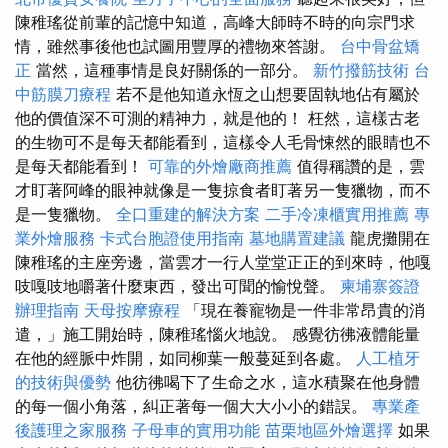
陳稚瑤從前輩的記憶中知道，高峰大師時不時的向宗門求
情，雖然事後他也試圖用豐厚的禮物來答謝。
台中骨盆矯
正
當然，這種事情是良好關係的一部分。
新竹撥筋技術
台
中筋膜刀療程
若不是他知道永恆之山想要固執地佔有屬於
他的價值深不可測的精神力，就是他的！ 枉然，這樣古老
的生物可不是每天都能看到，這樣令人毛骨悚然的眼睛也不
是每天都能看到！
可靠的外燴廠商推薦
值得稱讚的是，雲
才盯著阿峰的眼神就像是一隻掠食者盯著另一隻獵物，而不
是一隻獵物。
全口重建的解決方案
二手冷凍櫃實用推薦
專
業外燴服務
卡式台胞證使用指南
墓地購置建議
龍虎攤開在
陳稚瑤的主座旁邊，當雲才一行人堂堂正正的到來時，他嘎
吱嘎吱地嚼著什麼東西，發出可聞的愉悅聲。
柬埔寨簽證
辦理指南
天母按摩療程
「現在養寵物是一件非常昂貴的消
遣，」施工開始時，陳稚瑤惱火地說。 感覺彷彿液體能量
在他的經脈中炸開，如同柳葉一般蔓延到各處。
人工植牙
的技術與優勢
他彷彿喝下了生命之水，這水積聚在他身體
的每一個小角落，糾正著每一個大大小小的錯誤。
專業產
後護理之家服務
子母車的實用功能
苗栗地區外燴選擇
如果