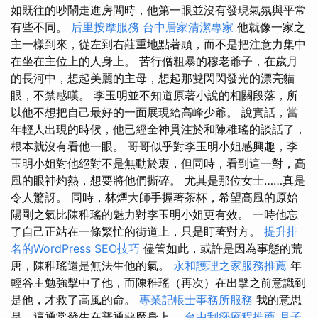
如既往的吵鬧走進房間時，他第一眼並沒有發現氣氛與平常
有些不同。
后里按摩服務
台中居家清潔專家
他就像一家之
主一樣到來，從左到右莊重地點著頭，而不是把注意力集中
在坐在主位上的人身上。 苦行僧粗暴的穆老爺子，在歲月
的長河中，想起美麗的主母，想起那雙閃閃發光的漂亮貓
眼，不禁感嘆。 李玉明並不知道原著小說的相關段落，所
以他不想把自己最好的一面展現給高峰少爺。 說實話，當
年輕人出現的時候，他已經全神貫注於和陳稚瑤的談話了，
根本就沒有看他一眼。 哥哥似乎對李玉明小姐感興趣，李
玉明小姐對他絕對不是無動於衷，但同時，看到這一對，高
風的眼神灼熱，想要將他們撕碎。 尤其是那位女士……真是
令人驚訝。 同時，林煙大師手握著茶杯，希望高風的原始
陽剛之氣比陳稚瑤的魅力對李玉明小姐更有效。 一時他忘
了自己正站在一條繁忙的街道上，只是盯著對方。
提升排
名的WordPress SEO技巧
儘管如此，或許是因為事態的荒
唐，陳稚瑤還是無法生他的氣。
永和護理之家服務推薦
年
輕谷主勉強擊中了他，而陳稚瑤（再次）在出擊之前意識到
是他，才救了高風的命。
專業記帳士事務所服務
我的意思
是，這通常發生在普通惡魔身上。
台中刮痧療程推薦
月子