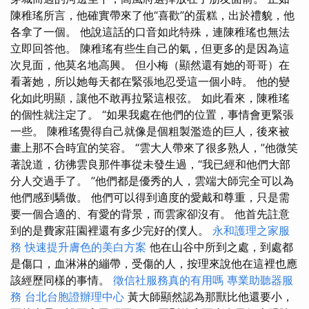
陳稚瑤所言，他確實帶來了他“喜歡”的蛋糕，出於禮貌，他
各拿了一個。 他說這話的口音如此特殊，連陳稚瑤也無法
立即回答他。 陳稚瑤有些生自己的氣，但更多的是因為這
次見面，他莫名地高興。 但小梅（顯然還有她的哥哥）在
看著她，所以她每天都在緊張地忍受這一個小時。 他的變
化如此明顯，讓他不敢再拉緊這根弦。 如此看來，陳稚瑤
的個性就注定了。 “如果我處在他們的位置，事情會更緊張
一些。 陳稚瑤覺得自己就像是個粗製濫造的巨人，後來被
畫上那不合時宜的笑容。 “雲大人帶來了很多熟人，”他微笑
著說道，彷彿雲良那件事從未發生過，“我已經和他們大部
分人交過手了。 ”他們都是優秀的人，雲端大師完全可以為
他們感到驕傲。 他們可以得到適度的愛戴和尊重，只是需
要一個合適的、有愛的背景，而雲家卻沒有。 他首先註意
到的是費家莊園裡還有多少完好的僕人。
永和護理之家服
務
快速提升膚色的美白方案
他在山谷中所到之處，到處都
是傷口，血淋淋的繃帶，受傷的人，按理來說他在這裡也應
該經歷同樣的事情。
徵信社服務真的有用嗎
專業助聽器服
務
台北台胞證辦理中心
黃大師顯然認為那獸比他還要小，