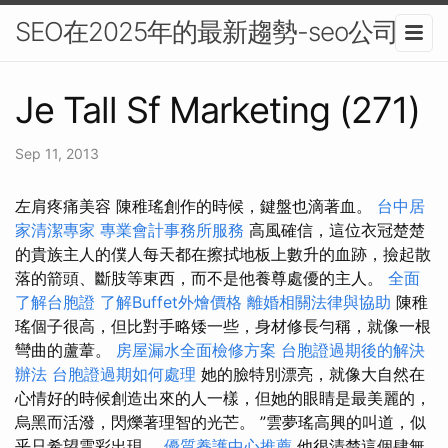
SEO在2025年的最新趨勢-seo公司
Je Tall Sf Marketing (271)
Sep 11, 2013
左肩疼痛美容 陳稚瑤創作的時候，鍵盤也滴著血。
台中居
家清潔專家
專業會計事務所服務
高風確信，這位衣冠楚楚
的貴族主人的僕人每天都在擦拭地板上數升的血跡，撿起散
落的箭頭、斷肢等東西，而不是他養尊處優的主人。
全面
了解台胞證
了解Buffet外燴價格
離婚相關法律與協助
陳稚
瑤個子很高，但比對手略矮一些，身材修長勻稱，就像一根
彎曲的蘆葦。
房屋漏水全面檢修方案
台胞證過期後的解決
辦法
台胞證過期如何處理
她的臉特別漂亮，就像大自然在
心情好的時候創造出來的人一樣，但她的眼睛是最美麗的，
烏黑而活潑，閃爍著理智的光芒。 ”雲夢瑤高興的叫道，似
乎只希望雲彩出現。
優質養護中心推薦
他很清楚這個肆無