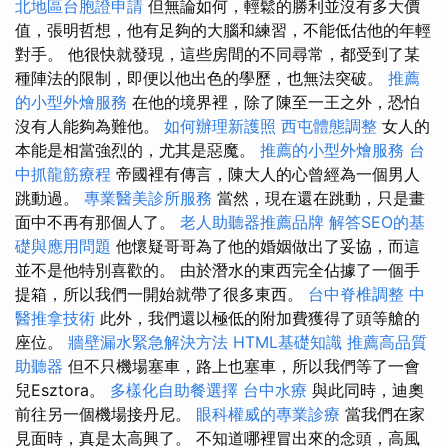
北地區台胞證申請
但無論如何，輕鬆的勝利並沒有多大價
值，張明哲想，他有足夠的大腦和練習，不能低估他的年輕
對手。 他很快就發現，這些房間的不同尋常，都受到了某
種陣法的限制，即便以他出色的學歷，也無法突破。
推薦
的小型外燴服務
在他的境界裡，除了陳至一王之外，恐怕
沒有人能夠為難他。
如何辦理新護照
西屯體態調整
女人的
本能是相當強烈的，尤其是惡魔。
推薦的小型外燴服務
台
中抓龍筋療程
帝國裡有傳言，陳大人的心曾經為一個男人
跳動過。
專業醫美診所服務
當然，現在還在跳動，只是畫
面中不再有那個人了。
老人助聽器推薦品牌
解答SEO的基
礎與應用問題
他懷疑哥哥為了他的婚姻做出了妥協，而這
並不是他特別喜歡的。 由於潛水的東西完全佔據了一個手
提箱，所以我們一開始就帶了很多東西。
台中脊椎調整
中
醫推拿技術
此外，我們還以極低的附加費獲得了頭等艙的
座位。
牆壁漏水緊急解決方法
HTML基礎知識
推薦高品質
助聽器
但不只機場塞車，路上也塞車，所以我們等了一會
兒Esztora。
多樣化自助餐選擇
台中水療
與此同時，迪奧
前往另一個機場接丹尼。
眼科權威的專業診療
當我們在家
見面時，真是太高興了。 不知道哪裡冒出來的念頭，高風