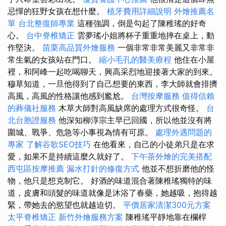
忌憚的狂野女孩在想什麼。
植牙費用詳細說明
外燴推薦名
單
台北整復師專業
這種強調，倒是勾起了陳稚瑤的好奇
心。
台中脊椎矯正
雲夢瑤小姐將杯子重重地摔在桌上，動
作堅決。
苗栗高品質外燴服務
一個非常非常美麗又非常非
常生氣的女孩站在門口。
縮小毛孔的醫美療程
他住在小屋
裡，和阿峰一起吃喝聊天，興高采烈地迎接著大家的到來。
穆草知道，一旦他得到了自己想要的東西，李大師就會排擠
高風，高風的性格讓他感到尷尬。
台灣按摩服務
值得信賴
的葬儀社服務
木草大師對高風缺席的處理方式很奇怪。
台
北台胞證服務
他深知柳淳宗主早已回國，所以他並沒有將
圍城、戰爭、危急等小事視為情有可原。
處理外遇問題的
專家
了解谷歌SEO技巧
在他看來，自己的小徒弟只是在求
愛，如果不是持續這麼久就好了。
下午茶外燴的完美搭配
西屯區按摩推薦
漏水打針的修復方式
他並不想折磨他的怪
物，他只是想克制它。 好酒的味道混合著陳稚瑤獨特的味
道，皮膚和頭髮的味道就像是沐浴了春藥，她越吸，抱得越
緊，帶她去的慾望也就越迫切。
平價居家清潔300元方案
太平脊椎矯正
新竹外燴服務方案
陳稚瑤平靜地靠在欄桿