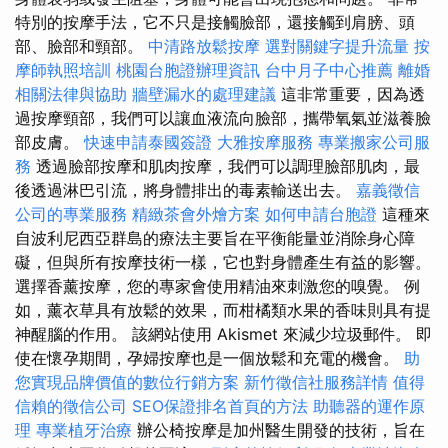
特別的按摩手法，它不只是接觸臉部，還接觸到肩膀、頭
部、臉部和頸部。
中清路放鬆按摩
選對關鍵字提升流量
按
摩師執照培訓
桃園台胞證辦理資訊
台中月子中心推薦
離婚
相關法律與協助
牆壁漏水的處理建議
這非常重要，因為透
過按摩頸部，我們可以讓血液流向臉部，攜帶氧氣並滋養臉
部皮膚。
快速申請泰國簽證
大雅按摩服務
專業搬家公司服
務
透過臉部按摩和肌肉按摩，我們可以調理臉部肌肉，最
後透過淋巴引流，將身體排出的毒素輸送出去。
嘉義徵信
公司的專業服務
精緻茶會外燴方案
如何申請台胞證
這種來
自波利尼西亞群島的療法主要旨在平衡能量並消除身心障
礙，但與所有按摩技術一樣，它也對身體產生有益的影響。
選擇香薰按摩，您的專家會使用精油來刺激您的嗅覺。 例
如，薰衣草具有放鬆的效果，而柑橘類水果的香味則具有提
神醒腦的作用。 該網站使用 Akismet 來減少垃圾郵件。 即
使在懷孕期間，孕婦按摩也是一個放鬆和充電的機會。
助
您實現品牌價值的數位行銷方案
新竹徵信社服務詳情
值得
信賴的徵信公司
SEO保證排名首頁的方法
助聽器的運作原
理
專業植牙治療
辦公椅按摩是加州醫生開發的技術，旨在