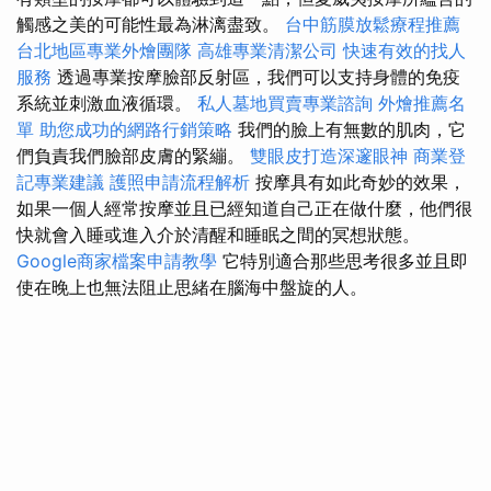
觸感之美的可能性最為淋漓盡致。
台中筋膜放鬆療程推薦
台北地區專業外燴團隊
高雄專業清潔公司
快速有效的找人
服務
透過專業按摩臉部反射區，我們可以支持身體的免疫
系統並刺激血液循環。
私人墓地買賣專業諮詢
外燴推薦名
單
助您成功的網路行銷策略
我們的臉上有無數的肌肉，它
們負責我們臉部皮膚的緊繃。
雙眼皮打造深邃眼神
商業登
記專業建議
護照申請流程解析
按摩具有如此奇妙的效果，
如果一個人經常按摩並且已經知道自己正在做什麼，他們很
快就會入睡或進入介於清醒和睡眠之間的冥想狀態。
Google商家檔案申請教學
它特別適合那些思考很多並且即
使在晚上也無法阻止思緒在腦海中盤旋的人。