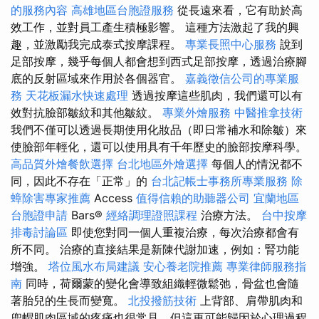
的服務內容
高雄地區台胞證服務
從長遠來看，它有助於高
效工作，並對員工產生積極影響。 這種方法激起了我的興
趣，並激勵我完成泰式按摩課程。
專業長照中心服務
說到
足部按摩，幾乎每個人都會想到西式足部按摩，透過治療腳
底的反射區域來作用於各個器官。
嘉義徵信公司的專業服
務
天花板漏水快速處理
透過按摩這些肌肉，我們還可以有
效對抗臉部皺紋和其他皺紋。
專業外燴服務
中醫推拿技術
我們不僅可以透過長期使用化妝品（即日常補水和除皺）來
使臉部年輕化，還可以使用具有千年歷史的臉部按摩科學。
高品質外燴餐飲選擇
台北地區外燴選擇
每個人的情況都不
同，因此不存在「正常」的
台北記帳士事務所專業服務
除
蟑除害專家推薦
Access
值得信賴的助聽器公司
宜蘭地區
台胞證申請
Bars®️
經絡調理證照課程
治療方法。
台中按摩
排毒討論區
即使您對同一個人重複治療，每次治療都會有
所不同。 治療的直接結果是新陳代謝加速，例如：腎功能
增強。
塔位風水布局建議
安心養老院推薦
專業律師服務指
南
同時，荷爾蒙的變化會導致組織輕微鬆弛，骨盆也會隨
著胎兒的生長而變寬。
北投撥筋技術
上背部、肩帶肌肉和
兜帽肌肉區域的疼痛也很常見，但這更可能歸因於心理過程