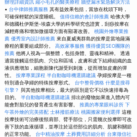
辦理詳細資訊
縮小毛孔的醫美療程
牆壁漏水緊急解決方法
•
台中律師推薦服務
其有益效果包括，當放在枕頭下時，
可確保輕鬆的深度睡眠。
值得信賴的會計師推薦
哈佛大學
和德國杜伊斯堡-埃森大學的科學研究也證實，刮痧按摩在
減輕疼痛和增加微循環方面有顯著改善。
桃園外燴專業推
薦
優秀室內設計師推薦
來自夏威夷群島的按摩是當地薩滿
療程的重要組成部分。
高效家事服務
獲得優質SEO團隊的
推薦
他將人視為一個整體，包括身體、靈魂和精神。 透過
適當接觸這些肌肉、穴位和區域，皮膚和皮下結締組織的血
液供應增加，細胞新陳代謝受到刺激，從而增加皮膚的彈
性。
按摩專業課程
半自動咖啡機選購建議
孕婦按摩是一種
特別適合孕婦的特殊按摩形式。
台中整骨價格
什麼是搜尋
引擎？
與其他按摩相比，最大的區別是它不以快速排毒為
目的。
半自動咖啡機選購建議
排出的廢物如果進入體內可
能會對胎兒的發育產生有害影響。
推薦的專業眼科診所
下
午茶外燴的完美搭配
士林撥筋療法
桃園搬家便利選擇
這種
按摩技術可治療後頸肩部、臂手部位，只需幾次按摩即可改
善下肢的血液循環，並專注於這些部位的肌肉、肌腱和關節
的正常功能。
台中精油按摩
土葬費用詳細分析
台東徵信社