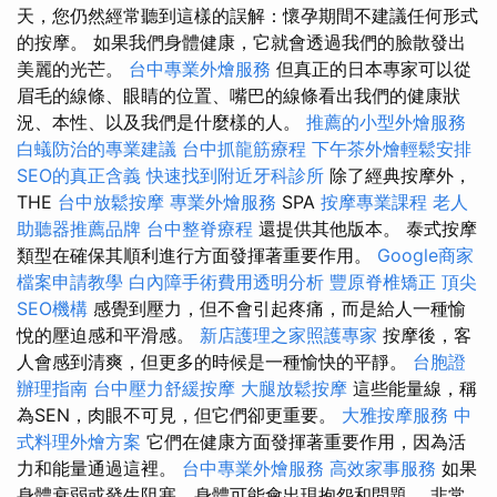
天，您仍然經常聽到這樣的誤解：懷孕期間不建議任何形式
的按摩。 如果我們身體健康，它就會透過我們的臉散發出
美麗的光芒。
台中專業外燴服務
但真正的日本專家可以從
眉毛的線條、眼睛的位置、嘴巴的線條看出我們的健康狀
況、本性、以及我們是什麼樣的人。
推薦的小型外燴服務
白蟻防治的專業建議
台中抓龍筋療程
下午茶外燴輕鬆安排
SEO的真正含義
快速找到附近牙科診所
除了經典按摩外，
THE
台中放鬆按摩
專業外燴服務
SPA
按摩專業課程
老人
助聽器推薦品牌
台中整脊療程
還提供其他版本。 泰式按摩
類型在確保其順利進行方面發揮著重要作用。
Google商家
檔案申請教學
白內障手術費用透明分析
豐原脊椎矯正
頂尖
SEO機構
感覺到壓力，但不會引起疼痛，而是給人一種愉
悅的壓迫感和平滑感。
新店護理之家照護專家
按摩後，客
人會感到清爽，但更多的時候是一種愉快的平靜。
台胞證
辦理指南
台中壓力舒緩按摩
大腿放鬆按摩
這些能量線，稱
為SEN，肉眼不可見，但它們卻更重要。
大雅按摩服務
中
式料理外燴方案
它們在健康方面發揮著重要作用，因為活
力和能量通過這裡。
台中專業外燴服務
高效家事服務
如果
身體衰弱或發生阻塞，身體可能會出現抱怨和問題。 非常