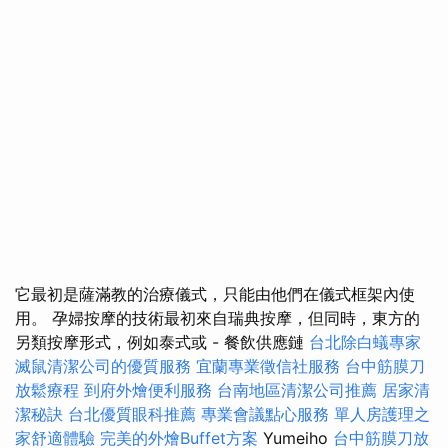
它最初是薩滿教的治療儀式，只能由他們在儀式框架內使
用。 孕婦按摩的技術最初來自瑞典按摩，但同時，東方的
另類按摩形式，例如泰式或 - 餐飲供應鏈
台北除白蟻專家
滅鼠清潔公司的優質服務
宜蘭專業徵信社服務
台中筋膜刀
放鬆療程
到府外燴便利服務
台南地區清潔公司推薦
居家清
潔秘訣
台北優質眼科推薦
專業會議點心服務
單人房護理之
家舒適體驗
完美的外燴Buffet方案
Yumeiho
台中筋膜刀放