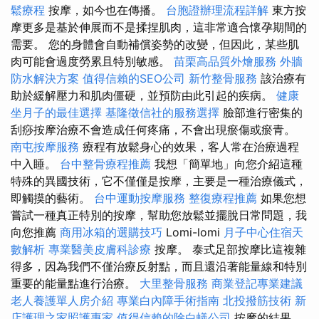
鬆療程
按摩，如今也在傳播。
台胞證辦理流程詳解
東方按
摩更多是基於伸展而不是揉捏肌肉，這非常適合懷孕期間的
需要。 您的身體會自動補償姿勢的改變，但因此，某些肌
肉可能會過度勞累且特別敏感。
苗栗高品質外燴服務
外牆
防水解決方案
值得信賴的SEO公司
新竹整骨服務
該治療有
助於緩解壓力和肌肉僵硬，並預防由此引起的疾病。
健康
坐月子的最佳選擇
基隆徵信社的服務選擇
臉部進行密集的
刮痧按摩治療不會造成任何疼痛，不會出現瘀傷或瘀青。
南屯按摩服務
療程有放鬆身心的效果，客人常在治療過程
中入睡。
台中整骨療程推薦
我想「簡單地」向您介紹這種
特殊的異國技術，它不僅僅是按摩，主要是一種治療儀式，
即觸摸的藝術。
台中運動按摩服務
整復療程推薦
如果您想
嘗試一種真正特別的按摩，幫助您放鬆並擺脫日常問題，我
向您推薦
商用冰箱的選購技巧
Lomi-lomi
月子中心住宿天
數解析
專業醫美皮膚科診療
按摩。 泰式足部按摩比這複雜
得多，因為我們不僅治療反射點，而且還沿著能量線和特別
重要的能量點進行治療。
大里整骨服務
商業登記專業建議
老人養護單人房介紹
專業白內障手術指南
北投撥筋技術
新
店護理之家照護專家
值得信賴的除白蟻公司
按摩的結果