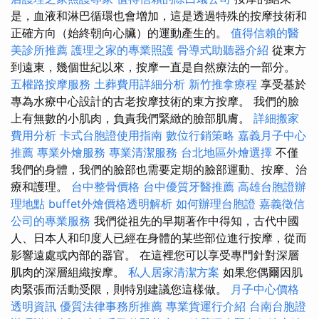
是，血液和淋巴循環也會增加，這是透過特殊的按摩技術和
正確方向（始終朝向心臟）的運動產生的。
值得信賴的醫
美診所推薦
護理之家的專業照護
骨導式助聽器介紹
從東方
到遠東，幾個世紀以來，按摩一直是自然療法的一部分。
五權路按摩服務
土葬費用詳細分析
新竹推拿療程
享受基於
專為水療中心設計的古老按摩技術的東方按摩。 我們的臉
上有無數的小肌肉，負責我們緊緻的臉部肌膚。
詳細搬家
費用分析
卡式台胞證使用指南
數位行銷策略
嘉義月子中心
推薦
專業外燴服務
專業清潔服務
台北地區外燴選擇
不僅
我們的身體，我們的臉部也需要定期的臉部運動、按摩、治
療和護理。
台中整骨價格
台中優質牙醫推薦
高雄台胞證辦
理地點
buffet外燴價格透明解析
如何辦理台胞證
嘉義徵信
公司的專業服務
我們從祖先的早期著作中得知，古代中國
人、日本人和印度人已經在身體的某些部位進行按摩，從而
影響遠處或內部的器官。 在這裡您可以享受專門針對深層
肌肉的深層組織按摩。
私人居家清潔方案
如果您偶爾因肌
肉緊張而活動受限，則特別建議您這樣做。
月子中心價格
透明資訊
優質法律事務所推薦
專業貨運行介紹
台南台胞證