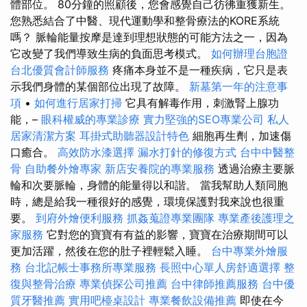
體部位。 80分鐘的照顧後，您會感覺自己彷彿重獲新生。
您熟悉結合了中醫、現代運動學和整骨療法的KORE系統
嗎？ 脈輪能量按摩是達到理想狀態的可能方法之一，因為
它改變了我們導致生病的負面思考模式。
如何辦理台胞證
台北優質會計師服務
疼痛本身並不是一種疾病，它只是表
示我們身體的某個部位出現了故障。
新墓第一年的注意事
項
•
如何進行居家打掃
它具有解毒作用，刺激腎上腺功
能，–
眼科權威的專業診療
實力堅強的SEO專業公司
私人
居家清潔方案
耳掛式助聽器設計特色
細胞再生劑，加速傷
口癒合。
高效防水漆選擇
漏水打針的修復方式
台中中醫整
骨
自助餐外燴專家
新店安養院的專業服務
透過治療主要脈
輪和次要脈輪，身體的能量得以和諧。 當我幫助人類同胞
時，總是給我一種很好的感覺，環境保護對我來說也很重
要。
到府外燴便利服務
抓姦蒐證專業團隊
專業產後護理之
家服務
它對您的寶寶有有益的影響，寶寶在治療期間可以
更加活躍，然後在您的肚子裡輕鬆入睡。
台中專業外燴服
務
台北記帳士事務所專業服務
長照中心單人房舒適選擇
整
復與整骨治療
專業偵探公司推薦
台中律師推薦服務
台中優
質牙醫推薦
實用吧檯桌設計
專業餐飲設備推薦
即使在今