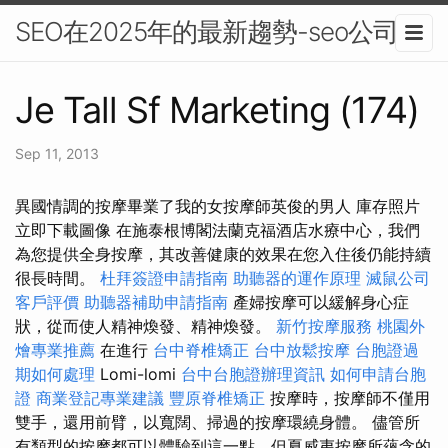
SEO在2025年的最新趨勢-seo公司
Je Tall Sf Marketing (174)
Sep 11, 2013
異國情調的按摩畢業了我的女按摩師英俊的男人 庫存照片
立即下載圖像 在施泰根博閣法蘭克福酒店水療中心，我們
為您提供全身按摩，其改善健康的效果在您入住後仍能持續
很長時間。
杜拜簽證申請指南
助聽器的運作原理
滅鼠公司
客戶評價
助聽器補助申請指南
產婦按摩可以緩解身心症
狀，從而使人精神煥發、精神煥發。
新竹按摩服務
桃園外
燴專業推薦
在進行
台中脊椎矯正
台中放鬆按摩
台胞證過
期如何處理
Lomi-lomi
台中台胞證辦理資訊
如何申請台胞
證
商業登記專業建議
豐原脊椎矯正
按摩時，按摩師不僅用
雙手，還用前臂，以寬闊、掃過的按摩環繞身體。 儘管所
有類型的按摩都可以體驗到這一點，但夏威夷按摩所蘊含的