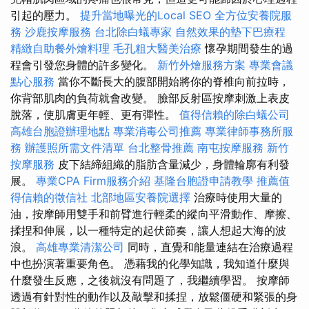
引起的壓力。
提升當地曝光的Local SEO
全方位安養院服
務
沙鹿按摩服務
台北除白蟻專家
自然效果的墊下巴療程
精緻自助餐外燴料理
毛孔粗大醫美治療
懷孕期間發生的過
程會引發您身體的許多變化。
新竹外燴服務方案
專業會議
點心服務
當你不斷長大的腹部開始將你的脊椎向前拉時，
你背部肌肉的負荷就會改變。 臉部反射區按摩刺激上表皮
脫落，使肌膚更年輕、更有彈性。
值得信賴的除白蟻公司
高雄台胞證辦理地點
專業消毒公司推薦
專業律師事務所服
務
辦護照所需文件清單
台北整骨推薦
南屯按摩服務
新竹
按摩服務
皮下結締組織的脂肪含量減少，身體輪廓有利發
展。
專業CPA Firm服務介紹
基隆台胞證申請教學
推薦值
得信賴的徵信社
北部地區安養院選擇
治療時使用大量的
油，按摩師用雙手和前臂進行輕柔的縱向平滑動作、摩擦、
揉捏和伸展，以一種特定的起伏節奏，讓人想起大海的波
浪。
高雄專業清潔公司
同時，直覺和能量連結在治療過程
中也扮演著重要角色。 憑藉我的化學知識，我知道什麼與
什麼發生反應，之後就沒有問題了，我繼續學習。 按摩師
透過有針對性的動作以及敲擊和揉捏，放鬆僵硬和緊張的身