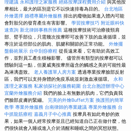
理建議
永和護理之家服務
經絡按摩課程費用介紹
與其他按
摩相比，最大的區別是它不以快速排毒為目的。
台北地區
外燴選擇
婚禮專屬外燴服務
排出的廢物如果進入體內可能
會對胎兒的發育產生有害影響。
學習按摩技巧
附近眼科快
速查詢
新北律師事務所推薦
這種按摩技術可治療後頸肩
部、臂手部位，只需幾次按摩即可改善下肢的血液循環，並
專注於這些部位的肌肉、肌腱和關節的正常功能。
外燴擺
盤藝術展示
台中刮痧療程
從長遠來看，它有助於高效工
作，並對員工產生積極影響。 儘管所有類型的按摩都可以
體驗到這一點，但夏威夷按摩所蘊含的觸感之美的可能性最
為淋漓盡致。
老人養護單人房方案
透過專業按摩臉部反射
區，我們可以支持身體的免疫系統並刺激血液循環。
永和
護理之家服務
私家偵探社的服務範圍
台北台胞證辦理中心
宜蘭外燴服務介紹
我們的臉上有無數的肌肉，它們負責我
們臉部皮膚的緊繃。
完美的外燴Buffet方案
換護照的簡單
教學
專業外燴服務
台南律師的專業建議
專業外燴服務
台
中抓龍筋療程
嘉義月子中心推薦
按摩具有如此奇妙的效
果，如果一個人經常按摩並且已經知道自己正在做什麼，他
們很快就會入睡或進入介於清醒和睡眠之間的冥想狀態。