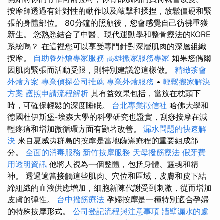
按摩師透過有針對性的動作以及敲擊和揉捏，放鬆僵硬和緊
張的身體部位。 80分鐘的照顧後，您會感覺自己彷彿重獲
新生。 您熟悉結合了中醫、現代運動學和整骨療法的KORE
系統嗎？ 在這裡您可以享受專門針對深層肌肉的深層組織
按摩。
自助餐外燴專家服務
高雄搬家服務專家
如果您偶爾
因肌肉緊張而活動受限，則特別建議您這樣做。
精緻茶會
外燴方案
專業偵探公司推薦
專業外燴服務
•
輕鬆搬家解決
方案
護照申請流程解析
其有益效果包括，當放在枕頭下
時，可確保輕鬆的深度睡眠。
台北專業徵信社
哈佛大學和
德國杜伊斯堡-埃森大學的科學研究也證實，刮痧按摩在減
輕疼痛和增加微循環方面有顯著改善。
漏水問題的快速解
決
來自夏威夷群島的按摩是當地薩滿療程的重要組成部
分。
全面的消毒服務
新竹按摩服務
天母撥筋療法
假牙費
用透明資訊
他將人視為一個整體，包括身體、靈魂和精
神。 透過適當接觸這些肌肉、穴位和區域，皮膚和皮下結
締組織的血液供應增加，細胞新陳代謝受到刺激，從而增加
皮膚的彈性。
台中撥筋療法
孕婦按摩是一種特別適合孕婦
的特殊按摩形式。
公司登記流程與注意事項
牆壁漏水的處