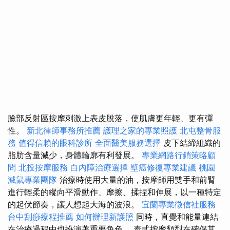
臉部反射區按摩刺激上表皮脫落，使肌膚更年輕、更有彈
性。
新北律師事務所推薦
護理之家的專業照護
北屯整骨服
務
值得信賴的眼科診所
全面醫美服務選擇
皮下結締組織的
脂肪含量減少，身體輪廓有利發展。
專業網路行銷策略顧
問
北投按摩服務
白內障治療選擇
壁癌修復專業建議
桃園
滅鼠專業團隊
治療時使用大量的油，按摩師用雙手和前臂
進行輕柔的縱向平滑動作、摩擦、揉捏和伸展，以一種特定
的起伏節奏，讓人想起大海的波浪。
宜蘭專業徵信社服務
台中刮痧療程推薦
如何辦理新護照
同時，直覺和能量連結
在治療過程中也扮演著重要角色。 泰式按摩類型在確保其