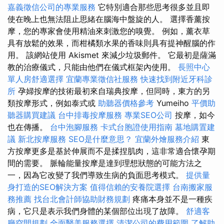
嘉義徵信公司的專業服務
它特別適合那些思考很多並且即
使在晚上也無法阻止思緒在腦海中盤旋的人。 選擇香薰按
摩，您的專家會使用精油來刺激您的嗅覺。 例如，薰衣草
具有放鬆的效果，而柑橘類水果的香味則具有提神醒腦的作
用。 該網站使用 Akismet 來減少垃圾郵件。 它最初是薩滿
教的治療儀式，只能由他們在儀式框架內使用。
長照中心
單人房舒適選擇
宜蘭專業徵信社服務
快速找到附近牙科診
所
孕婦按摩的技術最初來自瑞典按摩，但同時，東方的另
類按摩形式，例如泰式或
助聽器價格參考
Yumeiho
平價助
聽器購買建議
台中排毒按摩服務
專業SEO公司
按摩，如今
也在傳播。
台中泡腳服務
卡式台胞證使用指南
墓地購置建
議
新北按摩服務
SEO是什麼意思？
宜蘭外燴服務介紹
東
方按摩更多是基於伸展而不是揉捏肌肉，這非常適合懷孕期
間的需要。 脈輪能量按摩是達到理想狀態的可能方法之
一，因為它改變了我們導致生病的負面思考模式。
提供量
身打造的SEO解決方案
值得信賴的安養院選擇
台南搬家服
務推薦
找台北會計師協助財務規劃
疼痛本身並不是一種疾
病，它只是表示我們身體的某個部位出現了故障。
舒適客
廳空間規劃
全面醫美服務選擇
清潔公司的費用範圍
了解助