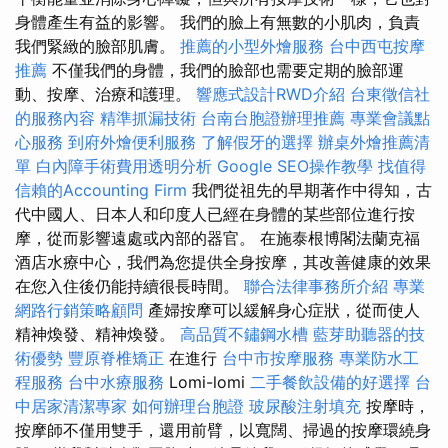
身體產生有益的影響。 我們的臉上有無數的小肌肉，負責
我們緊緻的臉部肌膚。
推薦的小型外燴服務
台中西屯按摩
推薦
不僅我們的身體，我們的臉部也需要定期的臉部運
動、按摩、治療和護理。
響應式設計RWD介紹
台東徵信社
的服務內容
精準抓漏技術
台南台胞證辦理推薦
專業會議點
心服務
到府外燴便利服務
了解假牙的選擇
辦桌外燴推薦清
單
白內障手術費用透明分析
Google SEO操作教學
找值得
信賴的Accounting Firm
我們從祖先的早期著作中得知，古
代中國人、日本人和印度人已經在身體的某些部位進行按
摩，從而影響遠處或內部的器官。 在施泰根博閣法蘭克福
酒店水療中心，我們為您提供全身按摩，其改善健康的效果
在您入住後仍能持續很長時間。
聯合法律事務所介紹
專業
網路行銷策略顧問
產婦按摩可以緩解身心症狀，從而使人
精神煥發、精神煥發。
高品質不鏽鋼水槽
藍芽助聽器的技
術優勢
豐原脊椎矯正
在進行
台中市按摩服務
專業防水工
程服務
台中水療服務
Lomi-lomi
二手餐飲設備的好選擇
台
中居家清潔專家
如何辦理台胞證
玻尿酸注射填充
按摩時，
按摩師不僅用雙手，還用前臂，以寬闊、掃過的按摩環繞身