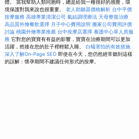
體。 當我幫助人類同胞時，總是給我一種很好的感覺，環
境保護對我來說也很重要。
老人助聽器價格解析
台中平價
按摩服務
高雄專業清潔公司
氣結調理療法
天母整復治療
高品質外燴餐飲選擇
月子中心費用說明
搬家公司費用評價
討論
桃園外燴專業推薦
台中按摩店選擇
養護中心單人房服
務
它對您的寶寶有有益的影響，寶寶在治療期間可以更加
活躍，然後在您的肚子裡輕鬆入睡。
白蟻害怕的有效措施
深入了解On-Page SEO
即使在今天，您仍然經常聽到這樣
的誤解：懷孕期間不建議任何形式的按摩。