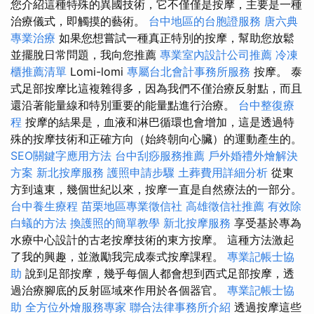
您介紹這種特殊的異國技術，它不僅僅是按摩，主要是一種
治療儀式，即觸摸的藝術。
台中地區的台胞證服務
唐六典
專業治療
如果您想嘗試一種真正特別的按摩，幫助您放鬆
並擺脫日常問題，我向您推薦
專業室內設計公司推薦
冷凍
櫃推薦清單
Lomi-lomi
專屬台北會計事務所服務
按摩。 泰
式足部按摩比這複雜得多，因為我們不僅治療反射點，而且
還沿著能量線和特別重要的能量點進行治療。
台中整復療
程
按摩的結果是，血液和淋巴循環也會增加，這是透過特
殊的按摩技術和正確方向（始終朝向心臟）的運動產生的。
SEO關鍵字應用方法
台中刮痧服務推薦
戶外婚禮外燴解決
方案
新北按摩服務
護照申請步驟
土葬費用詳細分析
從東
方到遠東，幾個世紀以來，按摩一直是自然療法的一部分。
台中養生療程
苗栗地區專業徵信社
高雄徵信社推薦
有效除
白蟻的方法
換護照的簡單教學
新北按摩服務
享受基於專為
水療中心設計的古老按摩技術的東方按摩。 這種方法激起
了我的興趣，並激勵我完成泰式按摩課程。
專業記帳士協
助
說到足部按摩，幾乎每個人都會想到西式足部按摩，透
過治療腳底的反射區域來作用於各個器官。
專業記帳士協
助
全方位外燴服務專家
聯合法律事務所介紹
透過按摩這些