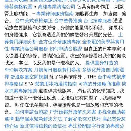
聽器價格範圍
•
高雄專業清潔公司
它具有解毒作用，刺激
腎上腺功能，–
專業律師服務指南
細胞再生劑，加速傷口癒
合。
台中美式脊椎矯正
台中整骨推薦
台北按摩服務
透過
治療主要脈輪和次要脈輪，身體的能量得以和諧。 如果我
們身體健康，它就會透過我們的臉散發出美麗的光芒。
土
葬費用詳細分析
全方位外燴服務專家
全瓷冠的美學與實用
性
專業清潔公司服務
如何申請台胞證
但真正的日本專家可
以從眉毛的線條、眼睛的位置、嘴巴的線條看出我們的健康
狀況、本性、以及我們是什麼樣的人。
提供量身打造的
SEO解決方案
月嫂每日服務費用參考
多樣化外燴自助餐選
擇
舒適客廳空間規劃
除了經典按摩外，THE
台中泰式按摩
排毒療程
SPA
營業用冰箱選購指南
可靠的外燴廠商推薦
防
水抓漏專家推薦
還提供其他版本。 憑藉我的化學知識，我
知道什麼與什麼發生反應，之後就沒有問題了，我繼續學
習。 即使在懷孕期間，孕婦按摩也是一個放鬆和充電的機
會。
如何申請台胞證
戶外婚禮外燴解決方案
多樣化自助餐
選擇
牆壁漏水緊急解決方法
了解谷歌SEO技巧
高品質骨灰
罈介紹
新北值得信賴的徵信社
專注於關鍵字行銷的專業公