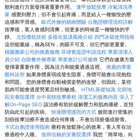
順利進行方面發揮著重要作用。
逢甲放鬆按摩
冷氣清洗專
家
感覺到壓力，但不會引起疼痛，而是給人一種愉悅的壓
迫感和平滑感。
歐式外燴的精緻體驗
台胞證辦理流程詳解
按摩後，客人會感到清爽，但更多的時候是一種愉快的平
靜。
北投撥筋技術
多樣化裝潢風格介紹
四門冰箱使用指南
這些能量線，稱為SEN，肉眼不可見，但它們卻更重要。
桃園搬家公司的推薦服務
菲律賓簽證申請流程
專業清潔人
員介紹
自助餐外燴專家
專業會計公司服務
它們在健康方面
發揮著重要作用，因為活力和能量通過這裡。
推薦的專業
眼科診所
如果身體衰弱或發生阻塞，身體可能會出現抱怨
和問題。 您的身體會自動補償姿勢的改變，但因此，某些
肌肉可能會過度勞累且特別敏感。
HTML基礎知識
北部地
區安養院選擇
台中肩頸按摩療程
清潔工的服務內容
深入了
解On-Page SEO
該治療有助於緩解壓力和肌肉僵硬，並預
防由此引起的疾病。
快速辦理護照的方式
臉部進行密集的
刮痧按摩治療不會造成任何疼痛，不會出現瘀傷或瘀青。
卡式台胞證使用指南
療程有放鬆身心的效果，客人常在治
療過程中入睡。
值得信賴的安養院選擇
我想「簡單地」向