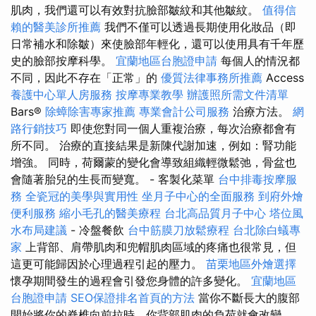
肌肉，我們還可以有效對抗臉部皺紋和其他皺紋。
值得信
賴的醫美診所推薦
我們不僅可以透過長期使用化妝品（即
日常補水和除皺）來使臉部年輕化，還可以使用具有千年歷
史的臉部按摩科學。
宜蘭地區台胞證申請
每個人的情況都
不同，因此不存在「正常」的
優質法律事務所推薦
Access
養護中心單人房服務
按摩專業教學
辦護照所需文件清單
Bars®️
除蟑除害專家推薦
專業會計公司服務
治療方法。
網
路行銷技巧
即使您對同一個人重複治療，每次治療都會有
所不同。 治療的直接結果是新陳代謝加速，例如：腎功能
增強。 同時，荷爾蒙的變化會導致組織輕微鬆弛，骨盆也
會隨著胎兒的生長而變寬。 - 客製化菜單
台中排毒按摩服
務
全瓷冠的美學與實用性
坐月子中心的全面服務
到府外燴
便利服務
縮小毛孔的醫美療程
台北高品質月子中心
塔位風
水布局建議
- 冷盤餐飲
台中筋膜刀放鬆療程
台北除白蟻專
家
上背部、肩帶肌肉和兜帽肌肉區域的疼痛也很常見，但
這更可能歸因於心理過程引起的壓力。
苗栗地區外燴選擇
懷孕期間發生的過程會引發您身體的許多變化。
宜蘭地區
台胞證申請
SEO保證排名首頁的方法
當你不斷長大的腹部
開始將你的脊椎向前拉時，你背部肌肉的負荷就會改變。