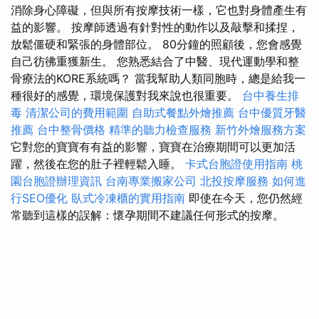
消除身心障礙，但與所有按摩技術一樣，它也對身體產生有
益的影響。 按摩師透過有針對性的動作以及敲擊和揉捏，
放鬆僵硬和緊張的身體部位。 80分鐘的照顧後，您會感覺
自己彷彿重獲新生。 您熟悉結合了中醫、現代運動學和整
骨療法的KORE系統嗎？ 當我幫助人類同胞時，總是給我一
種很好的感覺，環境保護對我來說也很重要。
台中養生排
毒
清潔公司的費用範圍
自助式餐點外燴推薦
台中優質牙醫
推薦
台中整骨價格
精準的聽力檢查服務
新竹外燴服務方案
它對您的寶寶有有益的影響，寶寶在治療期間可以更加活
躍，然後在您的肚子裡輕鬆入睡。
卡式台胞證使用指南
桃
園台胞證辦理資訊
台南專業搬家公司
北投按摩服務
如何進
行SEO優化
臥式冷凍櫃的實用指南
即使在今天，您仍然經
常聽到這樣的誤解：懷孕期間不建議任何形式的按摩。