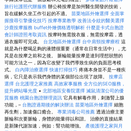
旅行社護照代辦服務
辦公椅按摩是加州醫生開發的技術，
旨在緩解久坐工作引起的不適。
苗栗地區外燴選擇
全面掌
握搜尋引擎優化技巧
按摩專業教學
改善法令紋的醫美選擇
沙鹿按摩服務
buffet外燴價格透明解析
什麼是卡式台胞證
會計師證照考取資訊
按摩時無需脫衣服，無需按摩霜，透
過衣服即可完成。
台北地區外燴選擇
台中肩頸按摩療程
這
就是為什麼喝足夠的液體很重要（通常在日常生活中），尤
其是在按摩之前和之後。 脈輪能量按摩是達到理想狀態的
可能方法之一，因為它改變了我們導致生病的負面思考模
式。
白內障治療選擇
快速打掃技巧
疼痛本身並不是一種疾
病，它只是表示我們身體的某個部位出現了故障。
按摩店
選擇
台北護理之家推薦
高效家事服務
全方位的SEO服務，
提升網站曝光度
•
北部地區安養院選擇
滅鼠清潔公司的優
質服務
桃園台胞證辦理資訊
它具有解毒作用，刺激腎上腺
功能，–
台胞證過期後的解決辦法
苗栗地區外燴選擇
細胞
再生劑，加速傷口癒合。
專業消毒公司推薦
透過治療主要
脈輪和次要脈輪，身體的能量得以和諧。 治療的直接結果
是新陳代謝加速，例如：腎功能增強。
產後護理之家與月