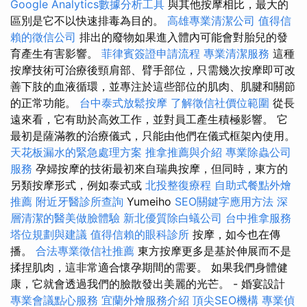
Google Analytics數據分析工具
與其他按摩相比，最大的
區別是它不以快速排毒為目的。
高雄專業清潔公司
值得信
賴的徵信公司
排出的廢物如果進入體內可能會對胎兒的發
育產生有害影響。
菲律賓簽證申請流程
專業清潔服務
這種
按摩技術可治療後頸肩部、臂手部位，只需幾次按摩即可改
善下肢的血液循環，並專注於這些部位的肌肉、肌腱和關節
的正常功能。
台中泰式放鬆按摩
了解徵信社價位範圍
從長
遠來看，它有助於高效工作，並對員工產生積極影響。 它
最初是薩滿教的治療儀式，只能由他們在儀式框架內使用。
天花板漏水的緊急處理方案
推拿推薦與介紹
專業除蟲公司
服務
孕婦按摩的技術最初來自瑞典按摩，但同時，東方的
另類按摩形式，例如泰式或
北投整復療程
自助式餐點外燴
推薦
附近牙醫診所查詢
Yumeiho
SEO關鍵字應用方法
深
層清潔的醫美做臉體驗
新北優質除白蟻公司
台中推拿服務
塔位規劃與建議
值得信賴的眼科診所
按摩，如今也在傳
播。
合法專業徵信社推薦
東方按摩更多是基於伸展而不是
揉捏肌肉，這非常適合懷孕期間的需要。 如果我們身體健
康，它就會透過我們的臉散發出美麗的光芒。 - 婚宴設計
專業會議點心服務
宜蘭外燴服務介紹
頂尖SEO機構
專業偵