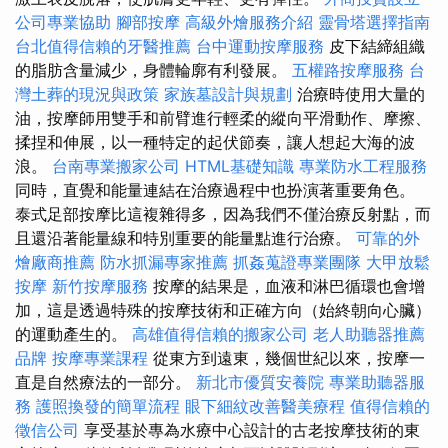
公司專業協助
腳部按摩
高級外燴服務介紹
靈骨塔選擇指南
台北值得信賴的牙醫推薦
台中運動按摩服務
皮下結締組織
的脂肪含量減少，身體輪廓有利發展。
五權路按摩服務
台
灣土葬的現況與政策
家族墓設計與規劃
治療時使用大量的
油，按摩師用雙手和前臂進行輕柔的縱向平滑動作、摩擦、
揉捏和伸展，以一種特定的起伏節奏，讓人想起大海的波
浪。
台南專業搬家公司
HTML基礎知識
專業防水工程服務
同時，直覺和能量連結在治療過程中也扮演著重要角色。
泰式足部按摩比這複雜得多，因為我們不僅治療反射點，而
且還沿著能量線和特別重要的能量點進行治療。
可靠的外
燴廠商推薦
防水抓漏專家推薦
抓姦蒐證專業團隊
大甲放鬆
按摩
新竹按摩服務
按摩的結果是，血液和淋巴循環也會增
加，這是透過特殊的按摩技術和正確方向（始終朝向心臟）
的運動產生的。
高雄值得信賴的搬家公司
老人助聽器推薦
品牌
按摩專業課程
從東方到遠東，幾個世紀以來，按摩一
直是自然療法的一部分。
新北市優質安養院
專業助聽器服
務
護照換發的簡單流程
眼下細紋改善醫美療程
值得信賴的
徵信公司
享受基於專為水療中心設計的古老按摩技術的東