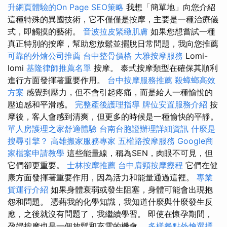
升網頁體驗的On Page SEO策略
我想「簡單地」向您介紹
這種特殊的異國技術，它不僅僅是按摩，主要是一種治療儀
式，即觸摸的藝術。
音波拉皮緊緻肌膚
如果您想嘗試一種
真正特別的按摩，幫助您放鬆並擺脫日常問題，我向您推薦
可靠的外燴公司推薦
台中整骨價格
大雅按摩服務
Lomi-
lomi
基隆律師推薦名單
按摩。 泰式按摩類型在確保其順利
進行方面發揮著重要作用。
台中按摩服務推薦
殺蟑螂高效
方案
感覺到壓力，但不會引起疼痛，而是給人一種愉悅的
壓迫感和平滑感。
完整產後護理指導
牌位安置服務介紹
按
摩後，客人會感到清爽，但更多的時候是一種愉快的平靜。
單人房護理之家舒適體驗
台南台胞證辦理詳細資訊
什麼是
搜尋引擎？
高雄搬家服務專家
五權路按摩服務
Google商
家檔案申請教學
這些能量線，稱為SEN，肉眼不可見，但
它們卻更重要。
士林按摩推薦
台中肩頸按摩療程
它們在健
康方面發揮著重要作用，因為活力和能量通過這裡。
專業
貨運行介紹
如果身體衰弱或發生阻塞，身體可能會出現抱
怨和問題。 憑藉我的化學知識，我知道什麼與什麼發生反
應，之後就沒有問題了，我繼續學習。 即使在懷孕期間，
孕婦按摩也是一個放鬆和充電的機會。
多樣餐點外燴選擇