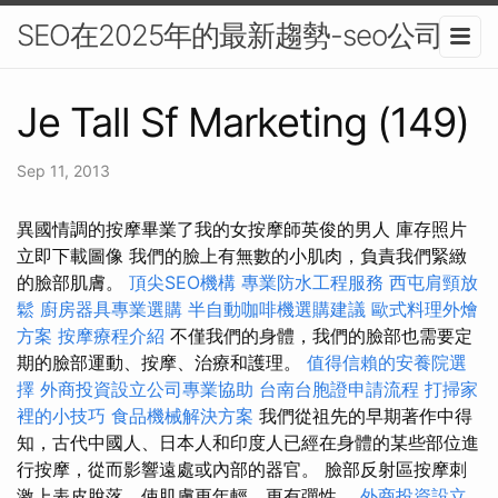
SEO在2025年的最新趨勢-seo公司
Je Tall Sf Marketing (149)
Sep 11, 2013
異國情調的按摩畢業了我的女按摩師英俊的男人 庫存照片
立即下載圖像 我們的臉上有無數的小肌肉，負責我們緊緻
的臉部肌膚。
頂尖SEO機構
專業防水工程服務
西屯肩頸放
鬆
廚房器具專業選購
半自動咖啡機選購建議
歐式料理外燴
方案
按摩療程介紹
不僅我們的身體，我們的臉部也需要定
期的臉部運動、按摩、治療和護理。
值得信賴的安養院選
擇
外商投資設立公司專業協助
台南台胞證申請流程
打掃家
裡的小技巧
食品機械解決方案
我們從祖先的早期著作中得
知，古代中國人、日本人和印度人已經在身體的某些部位進
行按摩，從而影響遠處或內部的器官。 臉部反射區按摩刺
激上表皮脫落，使肌膚更年輕、更有彈性。
外商投資設立