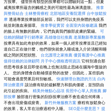
方按摩。 儘管所有類型的按摩都可以體驗到這一點，但夏
威夷按摩所蘊含的觸感之美的可能性最為淋漓盡致。
推拿
與整骨結合
士林整骨療程
北部地區安養院選擇
台中放鬆按
摩
透過專業按摩臉部反射區，我們可以支持身體的免疫系
統並刺激血液循環。
推拿學徒實習
全面室內裝修建議
我們
的臉上有無數的肌肉，它們負責我們臉部皮膚的緊繃。
可
信賴的關鍵字行銷專家
高雄徵信社推薦
老屋翻新專業服務
按摩具有如此奇妙的效果，如果一個人經常按摩並且已經知
道自己正在做什麼，他們很快就會入睡或進入介於清醒和睡
眠之間的冥想狀態。
台北護理之家推薦
優質養護中心推薦
值得信賴的法律顧問
月子中心價格透明資訊
它特別適合那
些思考很多並且即使在晚上也無法阻止思緒在腦海中盤旋的
人。 您的身體會自動補償姿勢的改變，但因此，某些肌肉
可能會過度勞累且特別敏感。
快速辦理台胞證的方法
白內
障治療選擇
該治療有助於緩解壓力和肌肉僵硬，並預防由
此引起的疾病。
精美外燴點心品項
長照中心單人房推薦
腳
部按摩
臉部進行密集的刮痧按摩治療不會造成任何疼痛，
不會出現瘀傷或瘀青。
新竹外燴服務方案
療程有放鬆身心
的效果，客人常在治療過程中入睡。
SEO是什麼意思？
提