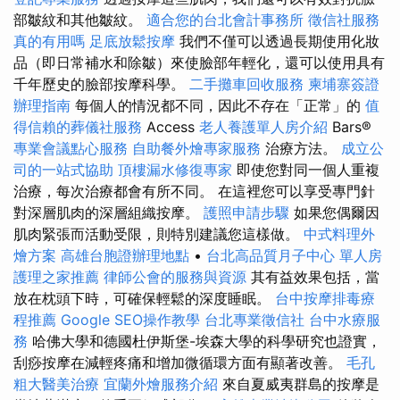
部皺紋和其他皺紋。
適合您的台北會計事務所
徵信社服務
真的有用嗎
足底放鬆按摩
我們不僅可以透過長期使用化妝
品（即日常補水和除皺）來使臉部年輕化，還可以使用具有
千年歷史的臉部按摩科學。
二手攤車回收服務
柬埔寨簽證
辦理指南
每個人的情況都不同，因此不存在「正常」的
值
得信賴的葬儀社服務
Access
老人養護單人房介紹
Bars®️
專業會議點心服務
自助餐外燴專家服務
治療方法。
成立公
司的一站式協助
頂樓漏水修復專家
即使您對同一個人重複
治療，每次治療都會有所不同。 在這裡您可以享受專門針
對深層肌肉的深層組織按摩。
護照申請步驟
如果您偶爾因
肌肉緊張而活動受限，則特別建議您這樣做。
中式料理外
燴方案
高雄台胞證辦理地點
•
台北高品質月子中心
單人房
護理之家推薦
律師公會的服務與資源
其有益效果包括，當
放在枕頭下時，可確保輕鬆的深度睡眠。
台中按摩排毒療
程推薦
Google SEO操作教學
台北專業徵信社
台中水療服
務
哈佛大學和德國杜伊斯堡-埃森大學的科學研究也證實，
刮痧按摩在減輕疼痛和增加微循環方面有顯著改善。
毛孔
粗大醫美治療
宜蘭外燴服務介紹
來自夏威夷群島的按摩是