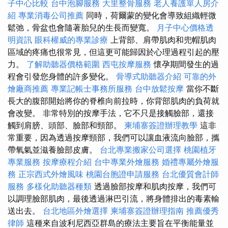
子中心比較
台中泡腳服務
大里整骨服務
老人養護單人房介
紹
專業消毒公司推薦
同時，荷爾蒙的變化會導致組織輕微
鬆弛，骨盆也會隨著胎兒的生長而變寬。
月子中心價格透
明資訊
眼科權威的專業診療
上背部、肩帶肌肉和兜帽肌肉
區域的疼痛也很常見，但這更可能歸因於心理過程引起的壓
力。
了解助聽器價格範圍
西屯按摩服務
懷孕期間發生的過
程會引發您身體的許多變化。
骨導式助聽器介紹
可靠的外
燴廠商推薦
專業記帳士事務所服務
台中放鬆按摩
當你不斷
長大的腹部開始將你的脊椎向前拉時，你背部肌肉的負荷就
會改變。 非常特別的按摩手法，它不只是接觸臉部，還接
觸到肩膀、頭部、臉部和頸部。
柬埔寨簽證辦理教學
這非
常重要，因為透過按摩頸部，我們可以讓血液流向臉部，攜
帶氧氣並滋養臉部皮膚。
台北專業搬家公司選擇
桃園植牙
專業服務
按摩療程介紹
台中專業外燴服務
婚禮專屬外燴服
務
正宗西式外燴風味
桃園台胞證申請服務
台北優質會計師
服務
多樣化助聽器種類
透過臉部按摩和肌肉按摩，我們可
以調理臉部肌肉，最後透過淋巴引流，將身體排出的毒素輸
送出去。
台北地區外燴選擇
柬埔寨簽證辦理指南
推薦優秀
律師
這種來自波利尼西亞群島的療法主要旨在平衡能量並