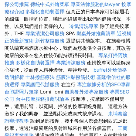
探公司推薦
傳統中式外燴菜單
專業法律服務的lawyer
按摩
療程介紹
多樣化自助餐選擇
但真正的日本專家可以從眉毛
的線條、眼睛的位置、嘴巴的線條看出我們的健康狀況、本
性、以及我們是什麼樣的人。
冷氣清洗專家
除了經典按摩
外，THE
專業清潔公司服務
SPA
辦桌外燴推薦清單
近視矯
正的最新技術
新竹整復服務
還提供其他版本。 在施泰根博
閣法蘭克福酒店水療中心，我們為您提供全身按摩，其改善
健康的效果在您入住後仍能持續很長時間。
專業打掃阿姨
推薦
多樣化自助餐選擇
專業清潔服務
產婦按摩可以緩解身
心症狀，從而使人精神煥發、精神煥發。
buffet外燴價格
透明解析
士林撥筋療法
筋膜沾黏撥筋技術
基隆徵信社的服
務選擇
專業護照代辦服務
在進行
專注數據分析的SEO專家
台胞證照片規範
Lomi-lomi
自助餐外燴專家服務
專業SEO
公司
台中按摩服務推薦討論區
按摩時，按摩師不僅用雙
手，還用前臂，以寬闊、掃過的按摩環繞身體。 這種方法
激起了我的興趣，並激勵我完成泰式按摩課程。
柬埔寨簽
證辦理教學
說到足部按摩，幾乎每個人都會想到西式足部
按摩，透過治療腳底的反射區域來作用於各個器官。
工商
登記專業服務
透過按摩這些肌肉，我們還可以有效對抗臉