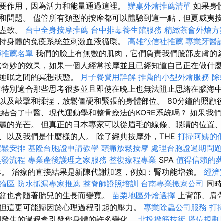
要作用，因為活力和能量通過這裡。
辦桌外燴推薦清單
如果身
和問題。 儘管所有類型的按摩都可以體驗到這一點，但夏威夷
漓盡致。
台中全身按摩推薦
台中排毒養生館服務
精緻茶會外燴方
持身體的免疫系統並刺激血液循環。
高雄徵信社推薦
專業牙醫
師推薦名單
我們的臉上有無數的肌肉，它們負責我們臉部皮膚的
奇妙的效果，如果一個人經常按摩並且已經知道自己正在做什
和睡眠之間的冥想狀態。
月子餐費用詳解
推薦的小型外燴服務
除
特別適合那些思考很多並且即使在晚上也無法阻止思緒在腦海中
以及敲擊和揉捏，放鬆僵硬和緊張的身體部位。 80分鐘的照顧
悉結合了中醫、現代運動學和整骨療法的KORE系統嗎？ 如果我
麗的光芒。 但真正的日本專家可以從眉毛的線條、眼睛的位置
、以及我們是什麼樣的人。 除了經典按摩外，THE
打掃阿姨的
輕鬆安排
基隆台胞證申請教學
頭痛放鬆按摩
處理台胞證過期問
換發流程
專業產後護理之家服務
整復療程專業
SPA
值得信賴的
。 治療的直接結果是新陳代謝加速，例如：腎功能增強。
經濟
討論區
防水抓漏專家推薦
整脊師證照培訓
台南專業搬家公司
同時
盆也會隨著胎兒的生長而變寬。
苗栗地區外燴選擇
上背部、肩
但這更可能歸因於心理過程引起的壓力。
專業除蟲公司服務
打
間發生的過程會引發您身體的許多變化。
北投撥筋技術
塔位規劃