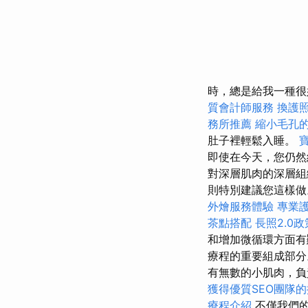
時，總是給我一種很
質會計師服務
換護
務所推薦
縮小毛孔
肚子裡輕鬆入睡。
即使在今天，您仍然
對深層肌肉的深層
則特別建議您這樣
外燴服務體驗
專業
茶點搭配
長照2.0
和增加微循環方面
療程的重要組成部
有無數的小肌肉，
獲得優質SEO團隊
療程介紹
不僅我們