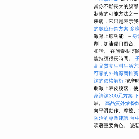
當你不斷長大的腹部
狀態的可能方法之一
疾病，它只是表示我
的數位行銷方案
多
激腎上腺功能，–
身
劑，加速傷口癒合
和諧。 在施泰根博
能持續很長時間。
高品質養生村生活方
可靠的外燴廠商推薦
潔的價格解析
按摩時
刺激上表皮脫落，
家清潔300元方案
展。
高品質外燴餐
向平滑動作、摩擦、
防治的專業建議
台
演著重要角色。 憑