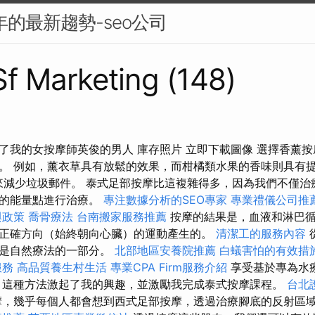
5年的最新趨勢-seo公司
 Sf Marketing (148)
了我的女按摩師英俊的男人 庫存照片 立即下載圖像 選擇香薰
。 例如，薰衣草具有放鬆的效果，而柑橘類水果的香味則具有提
et 來減少垃圾郵件。 泰式足部按摩比這複雜得多，因為我們不僅
要的能量點進行治療。
專注數據分析的SEO專家
專業禮儀公司推
與政策
喬骨療法
台南搬家服務推薦
按摩的結果是，血液和淋巴循
正確方向（始終朝向心臟）的運動產生的。
清潔工的服務內容
直是自然療法的一部分。
北部地區安養院推薦
白蟻害怕的有效措
服務
高品質養生村生活
專業CPA Firm服務介紹
享受基於專為水
 這種方法激起了我的興趣，並激勵我完成泰式按摩課程。
台北
，幾乎每個人都會想到西式足部按摩，透過治療腳底的反射區