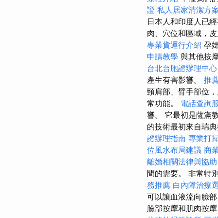
證
私人居家清潔方
日本人和印度人已經
肉、穴位和區域，皮
專業貨運行介紹
孕婦
申請教學
與其他按摩
台北台胞證辦理中心
產生有害影響。
推
頸肩部、臂手部位，
常功能。
電話查詢
響。 它最初是薩滿
的技術最初來自瑞典
證辦理指南
專業打
位風水布局建議
商
離婚相關法律與協助
間的需要。 非常特
務推薦
白內障治療
可以讓血液流向臉
臉部按摩和肌肉按摩