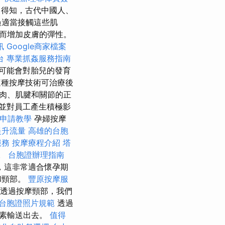
得知，古代中國人、
過適當接觸這些肌
而增加皮膚的彈性。
訊
Google商家檔案
台
專業抓姦服務指南
可能會對胎兒的發育
種按摩技術可治療後
肉、肌腱和關節的正
並對員工產生積極影
案申請教學
孕婦按摩
提升流量
高雄的台胞
服務
按摩療程介紹
塔
。
台胞證辦理指南
，這非常適合懷孕期
和頸部。
豐原按摩服
透過按摩頸部，我們
台胞證照片規範
透過
毒素輸送出去。
值得