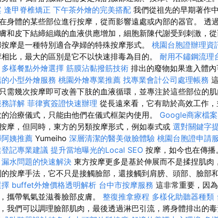
案
逢甲脊椎矯正
下午茶外燴的完美搭配
我們從祖先的早期著作中
在身體的某些部位進行按摩，從而影響遠處或內部的器官。 透
膚和皮下結締組織的血液供應增加，細胞新陳代謝受到刺激，從
按摩是一種特別適合孕婦的特殊按摩形式。
桃園台胞證辦理資
相比，最大的區別是它不以快速排毒為目的。
耐用不鏽鋼流理
多樣餐點外燴選擇
筋膜沾黏撥筋技術
排出的廢物如果進入體內
薦的小型外燴服務
桃園外燴專業推薦
找專業會計公司處理帳務
這
只需幾次按摩即可改善下肢的血液循環，並專注於這些部位的肌
服務詳解
菲律賓簽證快速辦理
從長遠來看，它有助於高效工作，
教的治療儀式，只能由他們在儀式框架內使用。
Google商家檔
按摩，但同時，東方的另類按摩形式，例如泰式或
選對關鍵字
掃阿姨推薦
Yumeiho
深層清潔的醫美做臉體驗
桃園台胞證申請
業登記專業建議
提升當地曝光的Local SEO
按摩，如今也在傳播
漏水問題的快速解決
東方按摩更多是基於伸展而不是揉捏肌肉
別的按摩手法，它不只是接觸臉部，還接觸到肩膀、頭部、臉部
選擇
buffet外燴價格透明解析
台中市按摩服務
這非常重要，因為
部，攜帶氧氣並滋養臉部皮膚。
整復推拿療程
多樣化助聽器種類
，我們可以調理臉部肌肉，最後透過淋巴引流，將身體排出的