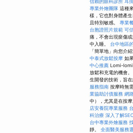
信賴的眼科診所
耳
專業外燴團隊
這種
樣，它也對身體產生
且特別敏感。
專業
台胞證照片規範
可
痛，不會出現瘀傷
中入睡。
台中地區
「簡單地」向您介紹
中泰式放鬆按摩
如
中心推薦
Lomi-lom
放鬆和充電的機會
生開發的技術，旨
服務指南
按摩時無
業協助討債服務
網
中），尤其是在按摩
店安養院專業服務
科治療
深入了解SE
台中專業外燴服務
靜。
全面醫美服務