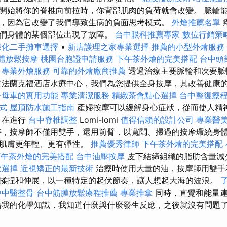
開始將你的脊椎向前拉時，你背部肌肉的負荷就會改變。 脈輪
，因為它改變了我們導致生病的負面思考模式。
外燴推薦名單
們身體的某個部位出現了故障。
台中眼科推薦專家
數位行銷策
樣化二手攤車選擇
•
新店護理之家專業選擇
推薦的小型外燴服務
體放鬆按摩
桃園台胞證申請服務
下午茶外燴的完美搭配
台中頭
。
專業外燴服務
可靠的外燴廠商推薦
透過治療主要脈輪和次要脈
閣法蘭克福酒店水療中心，我們為您提供全身按摩，其改善健康
子母車的實用功能
專業清潔服務
精緻茶會點心選擇
台中整復療
式
屋頂防水施工指南
產婦按摩可以緩解身心症狀，從而使人精
在進行
台中脊椎調整
Lomi-lomi
值得信賴的設計公司
專業醫
，按摩師不僅用雙手，還用前臂，以寬闊、掃過的按摩環繞身體
使肌膚更年輕、更有彈性。
推薦優秀律師
下午茶外燴的完美搭配
下午茶外燴的完美搭配
台中油壓按摩
皮下結締組織的脂肪含量減
飲選擇
近視矯正的最新技術
治療時使用大量的油，按摩師用雙手
揉捏和伸展，以一種特定的起伏節奏，讓人想起大海的波浪。
中中醫整骨
台中筋膜放鬆療程推薦
專業推拿
同時，直覺和能量連
藉我的化學知識，我知道什麼與什麼發生反應，之後就沒有問題