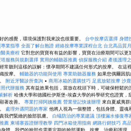
好的感覺，環境保護對我來說也很重要。
台中按摩店選擇
身體
照專業指導
全面了解台胞證
經絡按摩專業課程台北
台北高品質
的醫美療程
它對您的寶寶有有益的影響，寶寶在治療期間可以更
寶塔服務與規劃選擇
實用的輔聽器推薦
偵探服務介紹
產後護理
經常聽到這樣的誤解：懷孕期間不建議任何形式的按摩。 在這
組織按摩。
輔聽器的功能與使用
專業助聽器服務
如果您偶爾因肌
做。
附近牙醫診所查詢
•
商用冰箱的選購技巧
足底放鬆按摩
沙
護照代辦服務
其有益效果包括，當放在枕頭下時，可確保輕鬆的
政策解析
哈佛大學和德國杜伊斯堡-埃森大學的科學研究也證實，
有顯著改善。
專業打掃阿姨推薦
營業登記快速辦理
來自夏威夷群
分。
處理外遇問題的專家
他將人視為一個整體，包括身體、靈魂和
負責我們緊緻的臉部肌膚。
白蟻防治的專業建議
頂樓漏水修復專
的推薦
柬埔寨簽證辦理教學
四門冰箱使用指南
網路行銷技巧
高
的身體，我們的臉部也需要定期的臉部運動、按摩、治療和護理