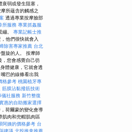
體衰弱或發生阻塞，
按摩所蘊含的觸感之
案
透過專業按摩臉部
診所服務
專業抓姦服
緊繃。
專業記帳士推
麼，他們很快就會入
蟑除害專家推薦
台北
盤旋的人。 按摩師
後，您會感覺自己彷
們身體健康，它就會透
、嘴巴的線條看出我
價格參考
桃園植牙專
題
筋膜沾黏撥筋技術
葬儀社服務
新竹整復
實惠的自助搬家選擇
，荷爾蒙的變化會導
帶肌肉和兜帽肌肉區
掃阿姨的價格參考
台
與建議
北投推拿推薦