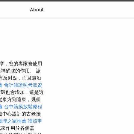
About
按摩，您的專家會使用
神醒腦的作用。 該
治療反射點，而且還沿
薦
會計師證照考取資
環也會增加，這是透
從東方到遠東，幾個
施
台中筋膜放鬆療程
療中心設計的古老按
護理之家推薦
護照申
域來作用於各個器