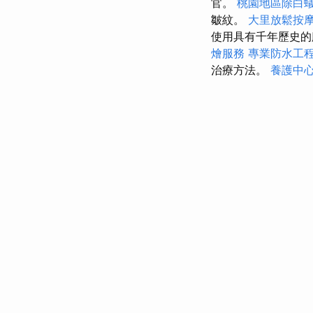
官。
桃園地區除白
皺紋。
大里放鬆按
使用具有千年歷史
燴服務
專業防水工
治療方法。
養護中