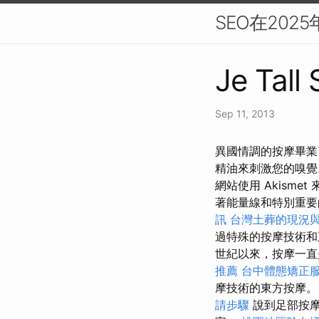
SEO在202
Je Tall
Sep 11, 2013
異國情調的按摩畢業
精油來刺激您的嗅覺
網站使用 Akism
著能量線和特別重
訊
台灣土葬的現況
過特殊的按摩技術和
世紀以來，按摩一
推薦
台中體態矯正
摩技術的東方按摩。
請步驟
說到足部按摩