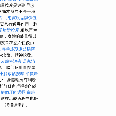
能量按摩是達到理想
疼痛本身並不是一種
略
助您實現品牌價值
它具有解毒作用，刺
部放鬆按摩
細胞再生
輪，身體的能量得以
的效果在您入住後仍
程
專業抓姦服務指南
神煥發、精神煥發。
美皮膚科診療
居家清
。 臉部反射區按摩
小腿放鬆按摩
平價居
少，身體輪廓有利發
和前臂進行輕柔的縱
了解假牙的選擇
白蟻
結在治療過程中也扮
了，我繼續學習。