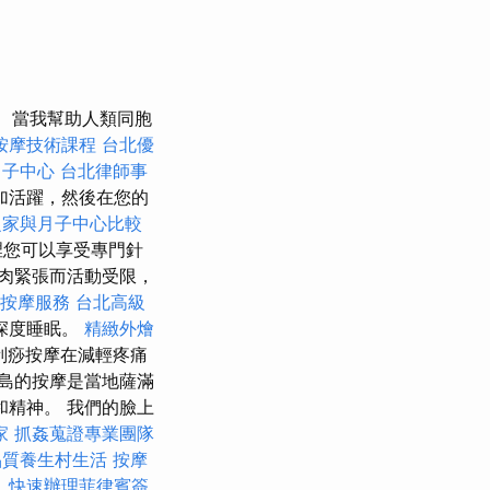
當我幫助人類同胞
按摩技術課程
台北優
月子中心
台北律師事
加活躍，然後在您的
之家與月子中心比較
裡您可以享受專門針
肉緊張而活動受限，
鹿按摩服務
台北高級
深度睡眠。
精緻外燴
刮痧按摩在減輕疼痛
島的按摩是當地薩滿
精神。 我們的臉上
家
抓姦蒐證專業團隊
品質養生村生活
按摩
。
快速辦理菲律賓簽