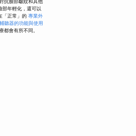
對抗臉部皺紋和其他
臉部年輕化，還可以
在「正常」的
專業外
輔聽器的功能與使用
療都會有所不同。