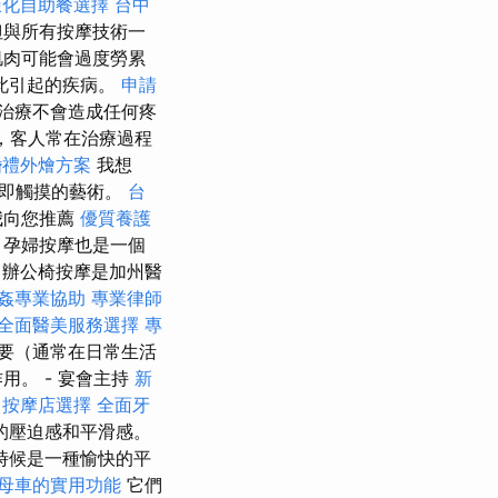
樣化自助餐選擇
台中
但與所有按摩技術一
肌肉可能會過度勞累
此引起的疾病。
申請
治療不會造成任何疼
，客人常在治療過程
婚禮外燴方案
我想
，即觸摸的藝術。
台
我向您推薦
優質養護
，孕婦按摩也是一個
辦公椅按摩是加州醫
姦專業協助
專業律師
全面醫美服務選擇
專
要（通常在日常生活
。 - 宴會主持
新
中按摩店選擇
全面牙
的壓迫感和平滑感。
時候是一種愉快的平
母車的實用功能
它們