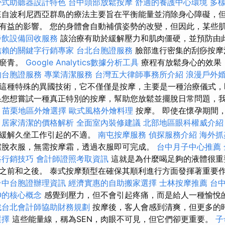
掛式助聽器設計特色
台中頭部放鬆按摩
舒適的養護中心環境
多
來自波利尼西亞群島的療法主要旨在平衡能量並消除身心障礙，
有益的影響。 您的身體會自動補償姿勢的改變，但因此，某些
餐飲設備回收服務
該治療有助於緩解壓力和肌肉僵硬，並預防由
信賴的關鍵字行銷專家
台北台胞證服務
臉部進行密集的刮痧按摩
或瘀青。
Google Analytics數據分析工具
療程有放鬆身心的效果
的台胞證服務
專業清潔服務
台灣五大律師事務所介紹
浪漫戶外
這種特殊的異國技術，它不僅僅是按摩，主要是一種治療儀式
果您想嘗試一種真正特別的按摩，幫助您放鬆並擺脫日常問題，
i
苗栗地區外燴選擇
歐式風格外燴料理
按摩。 即使在懷孕期間
。
居家清潔的價格解析
全面室內裝修建議
北部地區眼科權威介紹
在緩解久坐工作引起的不適。
南屯按摩服務
偵探服務介紹
海外抓
需脫衣服，無需按摩霜，透過衣服即可完成。
台中月子中心推薦
路行銷技巧
會計師證照考取資訊
這就是為什麼喝足夠的液體很重
之前和之後。 泰式按摩類型在確保其順利進行方面發揮著重要作用
台中台胞證辦理資訊
經濟實惠的自助搬家選擇
士林按摩推薦
台
O的核心概念
感覺到壓力，但不會引起疼痛，而是給人一種愉悅
找台北會計師協助財務規劃
按摩後，客人會感到清爽，但更多的
選擇
這些能量線，稱為SEN，肉眼不可見，但它們卻更重要。
子