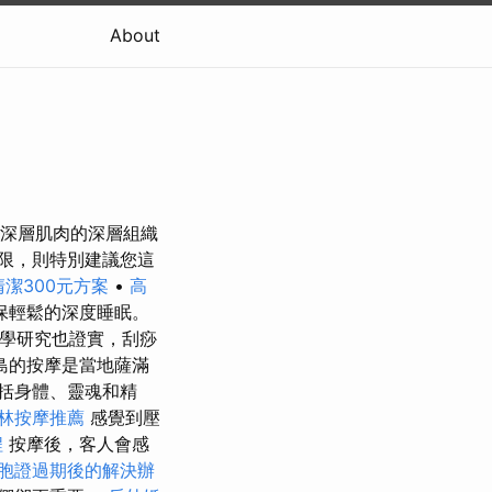
About
針對深層肌肉的深層組織
限，則特別建議您這
潔300元方案
•
高
保輕鬆的深度睡眠。
科學研究也證實，刮痧
島的按摩是當地薩滿
括身體、靈魂和精
林按摩推薦
感覺到壓
程
按摩後，客人會感
胞證過期後的解決辦