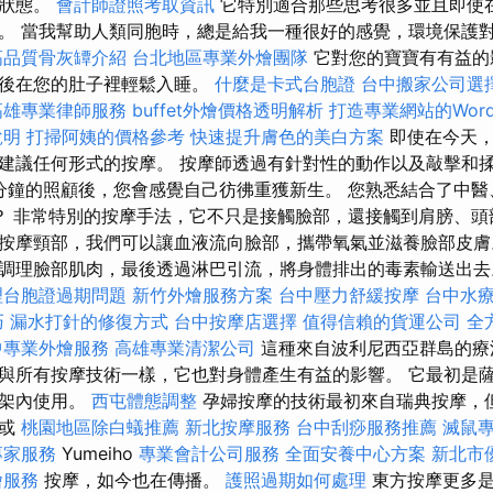
想狀態。
會計師證照考取資訊
它特別適合那些思考很多並且即使
。 當我幫助人類同胞時，總是給我一種很好的感覺，環境保護
高品質骨灰罈介紹
台北地區專業外燴團隊
它對您的寶寶有有益的
然後在您的肚子裡輕鬆入睡。
什麼是卡式台胞證
台中搬家公司選
高雄專業律師服務
buffet外燴價格透明解析
打造專業網站的WordP
說明
打掃阿姨的價格參考
快速提升膚色的美白方案
即使在今天，
建議任何形式的按摩。 按摩師透過有針對性的動作以及敲擊和
0分鐘的照顧後，您會感覺自己彷彿重獲新生。 您熟悉結合了中
嗎？ 非常特別的按摩手法，它不只是接觸臉部，還接觸到肩膀、頭
按摩頸部，我們可以讓血液流向臉部，攜帶氧氣並滋養臉部皮膚
調理臉部肌肉，最後透過淋巴引流，將身體排出的毒素輸送出去。
理台胞證過期問題
新竹外燴服務方案
台中壓力舒緩按摩
台中水
巧
漏水打針的修復方式
台中按摩店選擇
值得信賴的貨運公司
全
中專業外燴服務
高雄專業清潔公司
這種來自波利尼西亞群島的療
與所有按摩技術一樣，它也對身體產生有益的影響。 它最初是
框架內使用。
西屯體態調整
孕婦按摩的技術最初來自瑞典按摩，
式或
桃園地區除白蟻推薦
新北按摩服務
台中刮痧服務推薦
滅鼠
專家服務
Yumeiho
專業會計公司服務
全面安養中心方案
新北市
燴服務
按摩，如今也在傳播。
護照過期如何處理
東方按摩更多是