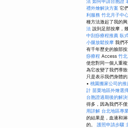
法
如何申請台胞證
禮外燴解決方案
它們
利服務
竹北月子中
種方法激起了我的興
法
說到足部按摩，幾
中刮痧療程推薦
臥
小腿放鬆按摩
我們
有千年歷史的臉部
痧療程
Access
竹北
使您對同一個人重複
為它改變了我們導
只是表示我們身體
•
桃園搬家公司的推
計
苗栗地區外燴選
台胞證過期後的解決
得多，因為我們不僅
用詳解
台北地區專
的結果是，血液和淋
的。
護照申請步驟