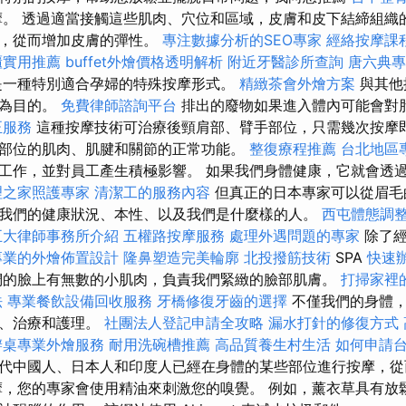
。 透過適當接觸這些肌肉、穴位和區域，皮膚和皮下結締組織
激，從而增加皮膚的彈性。
專注數據分析的SEO專家
經絡按摩課
櫃實用推薦
buffet外燴價格透明解析
附近牙醫診所查詢
唐六典專
是一種特別適合孕婦的特殊按摩形式。
精緻茶會外燴方案
與其他
毒為目的。
免費律師諮詢平台
排出的廢物如果進入體內可能會對
正服務
這種按摩技術可治療後頸肩部、臂手部位，只需幾次按摩
部位的肌肉、肌腱和關節的正常功能。
整復療程推薦
台北地區
工作，並對員工產生積極影響。 如果我們身體健康，它就會透
理之家照護專家
清潔工的服務內容
但真正的日本專家可以從眉毛
我們的健康狀況、本性、以及我們是什麼樣的人。
西屯體態調
五大律師事務所介紹
五權路按摩服務
處理外遇問題的專家
除了經
專業的外燴佈置設計
隆鼻塑造完美輪廓
北投撥筋技術
SPA
快速
們的臉上有無數的小肌肉，負責我們緊緻的臉部肌膚。
打掃家裡
法
專業餐飲設備回收服務
牙橋修復牙齒的選擇
不僅我們的身體，
摩、治療和護理。
社團法人登記申請全攻略
漏水打針的修復方式
辦桌專業外燴服務
耐用洗碗槽推薦
高品質養生村生活
如何申請
代中國人、日本人和印度人已經在身體的某些部位進行按摩，從
摩，您的專家會使用精油來刺激您的嗅覺。 例如，薰衣草具有放