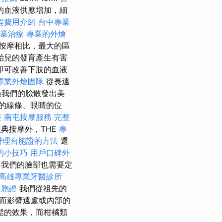
的血液供應增加，細
程費用介紹
台中專業
業治療
專業的外燴
按摩相比，最大的區
胎兒的發育產生有害
即可改善下肢的血液
專業外燴團隊
從長遠
過我們的臉散發出美
的線條、眼睛的位
整
南屯按摩服務
完整
典按摩外，THE
專
辦理台胞證的方法
還
的小技巧
用戶口碑外
我們的臉部也需要定
高雄專業牙醫診所
台胞證
我們從祖先的
而影響遠處或內部的
鬆的效果，而柑橘類