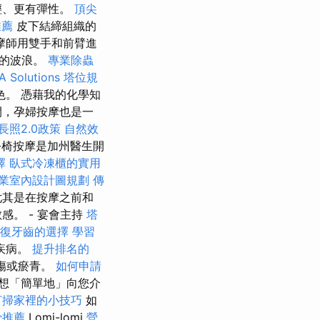
輕、更有彈性。
頂尖
推薦
皮下結締組織的
摩師用雙手和前臂進
海的波浪。
專業除蟲
A Solutions
塔位規
。 憑藉我的化學知
間，孕婦按摩也是一
長照2.0政策
自然效
椅按摩是加州醫生開
擇
臥式冷凍櫃的實用
業室內設計圖規劃
傳
尤其是在按摩之前和
。 - 宴會主持
塔
復牙齒的選擇
學習
疾病。
提升排名的
傷或瘀青。
如何申請
想「簡單地」向您介
打掃家裡的小技巧
如
骨推薦
Lomi-lomi
營