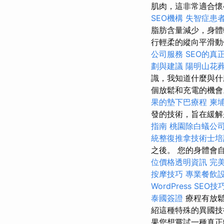
肌肉，這非常適合懷
SEO機構
失智症患
脂肪含量減少，身
行輕柔的縱向平滑動
公司服務
SEO的真
劃與建議
陽明山花
識，我知道什麼與什
個放鬆和充電的機
果的墊下巴療程
柬
發的技術，旨在緩
指南
桃園除白蟻公
統整復推拿技術士
之後。 您的身體會
位價格透明資訊
完美
按摩技巧
專業餐飲
WordPress SEO技
泰國簽證
療程有放
紹這種特殊的異國技
果您想嘗試一種真正