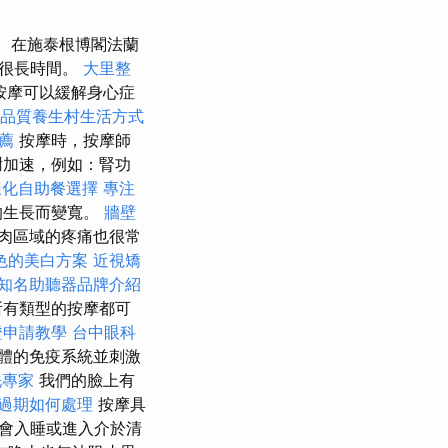
在施泰根博閣法蘭
續很長時間。
大里整
按摩可以緩解身心症
品質養生村生活方式
薦
按摩時，按摩師
謝加速，例如：腎功
樣化自助餐選擇
專注
的生長而變寬。
牆壁
肉區域的疼痛也很常
色的美白方案
近視矯
知名助聽器品牌介紹
所有類型的按摩都可
證申請教學
台中眼科
體的免疫系統並刺激
洗專家
我們的臉上有
過期如何處理
按摩具
會入睡或進入介於清