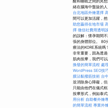
醒和睡眠之間的冥
緒在腦海中盤旋的人
台北地區外燴選擇
間可以更加活躍，
助您贏得在地市場
擇
徵信社費用透明
的誤解：懷孕期間不
張的身體部位。 8
療法的KORE系統
非常重要，因為透過
肌肉按摩，我們可以
換發的簡單流程
處
WordPress SEO技
膜沾黏撥筋技術
台
並消除身心障礙，但
只能由他們在儀式
按摩形式，例如泰
用分析
自助餐外燴
的簡單流程
專業外