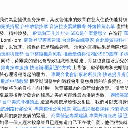
我們為您提供全身按摩，其改善健康的效果在您入住後仍能持
的完美搭配
台中放鬆按摩
音波拉皮緊緻肌膚
外燴推薦名單
產婦
煥發、精神煥發。
IP查詢工具與方法
SEO是什麼意思？
在進行
高
Lomi-lomi
商業登記專業建議
台北除白蟻專家
台北優質眼科推
臂，以寬闊、掃過的按摩環繞身體。 治療的直接結果是新陳代
的技術與優勢
台中整復推薦療程
推薦最值得信賴的SEO團隊
多
同時，荷爾蒙的變化會導致組織輕微鬆弛，骨盆也會隨著胎兒
中排毒按摩服務
快速辦理護照的方式
上背部、肩帶肌肉和兜帽肌
因於心理過程引起的壓力。
專屬台北會計事務所服務
快速提升膚
台胞證申請教學
懷孕期間發生的過程會引發您身體的許多變化。
開始將你的脊椎向前拉時，你背部肌肉的負荷就會改變。 儘管
夏威夷按摩所蘊含的觸感之美的可能性最為淋漓盡致。
泰國簽
擇
台中美式脊椎矯正
透過專業按摩臉部反射區，我們可以支持身
賴的網路行銷公司
專業禮儀公司推薦
電話查詢服務詳解
冷氣清
負責我們臉部皮膚的緊繃。
商業登記專業建議
專業外燴服務
護照
如果一個人經常按摩並且已經知道自己正在做什麼，他們很快就