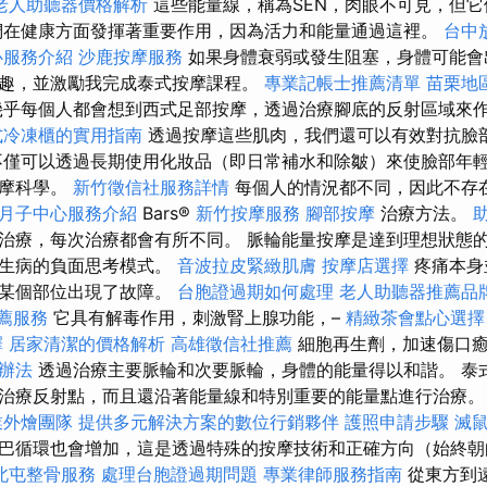
老人助聽器價格解析
這些能量線，稱為SEN，肉眼不可見，但
在健康方面發揮著重要作用，因為活力和能量通過這裡。
台中
心服務介紹
沙鹿按摩服務
如果身體衰弱或發生阻塞，身體可能會
趣，並激勵我完成泰式按摩課程。
專業記帳士推薦清單
苗栗地
乎每個人都會想到西式足部按摩，透過治療腳底的反射區域來
式冷凍櫃的實用指南
透過按摩這些肌肉，我們還可以有效對抗臉
不僅可以透過長期使用化妝品（即日常補水和除皺）來使臉部年
按摩科學。
新竹徵信社服務詳情
每個人的情況都不同，因此不存
月子中心服務介紹
Bars®️
新竹按摩服務
腳部按摩
治療方法。
治療，每次治療都會有所不同。 脈輪能量按摩是達到理想狀態
致生病的負面思考模式。
音波拉皮緊緻肌膚
按摩店選擇
疼痛本身
的某個部位出現了故障。
台胞證過期如何處理
老人助聽器推薦品
薦服務
它具有解毒作用，刺激腎上腺功能，–
精緻茶會點心選擇
擇
居家清潔的價格解析
高雄徵信社推薦
細胞再生劑，加速傷口
辦法
透過治療主要脈輪和次要脈輪，身體的能量得以和諧。 泰
治療反射點，而且還沿著能量線和特別重要的能量點進行治療
業外燴團隊
提供多元解決方案的數位行銷夥伴
護照申請步驟
滅
巴循環也會增加，這是透過特殊的按摩技術和正確方向（始終朝
北屯整骨服務
處理台胞證過期問題
專業律師服務指南
從東方到