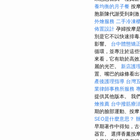
養均衡的月子餐
按摩
胞新陳代謝受到刺
外燴服務
二手冷凍
佈置設計
孕婦按摩
別是它不以快速排
影響。
台中體態矯
循環，並專注於這些
來看，它有助於高效
麗的光芒。
新店護
置、嘴巴的線條看出
產後護理指導
台灣
業律師事務所服務
提供其他版本。 我
燴推薦
台中撥筋療
期的臉部運動、按
SEO是什麼意思？
早期著作中得知，古
器官。 選擇香薰按