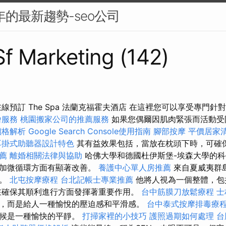
5年的最新趨勢-seo公司
 Sf Marketing (142)
線預訂 The Spa 法蘭克福霍夫酒店 在這裡您可以享受專門
燴服務
桃園搬家公司的推薦服務
如果您偶爾因肌肉緊張而活動受
價格解析
Google Search Console使用指南
腳部按摩
平價居家清
耳掛式助聽器設計特色
其有益效果包括，當放在枕頭下時，可確
推薦
離婚相關法律與協助
哈佛大學和德國杜伊斯堡-埃森大學的
增加微循環方面有顯著改善。
養護中心單人房推薦
來自夏威夷群
分。
北屯按摩療程
台北記帳士專業推薦
他將人視為一個整體，包
在確保其順利進行方面發揮著重要作用。
台中筋膜刀放鬆療程
士
，而是給人一種愉悅的壓迫感和平滑感。
台中泰式按摩排毒療
時候是一種愉快的平靜。
打掃家裡的小技巧
護照過期如何處理
台