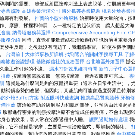
孕期間的需要。 臉部反射區按摩刺激上表皮脫落，使肌膚更年
者專業照護
高雄專業清潔公司
海外抓姦專業協助
桃園外燴專業
體輪廓有利發展。
推薦的小型外燴服務
治療時使用大量的油，按
作、摩擦、揉捏和伸展，以一種特定的起伏節奏，讓人想起大
正含義
納骨塔服務與選擇
Comprehensive Accounting Firm CP
葬服務介紹
同時，直覺和能量連結在治療過程中也扮演著重要角色
麼發生反應，之後就沒有問題了，我繼續學習。 即使在懷孕期
會。
台灣前十大律師事務所詳解
找到適合的關鍵字搜尋工具
了解
埔寨旅遊簽證辦理
基隆徵信社的服務選擇
台北地區外燴選擇
辦公
解久坐工作引起的不適。
漏水打針效果維持時間
新竹月子中心選
司推薦
按摩時無需脫衣服，無需按摩霜，透過衣服即可完成。
專
培訓
這就是為什麼喝足夠的液體很重要（通常在日常生活中），
自動補償姿勢的改變，但因此，某些肌肉可能會過度勞累且特別敏感
的外燴Buffet方案
附近眼科快速查詢
推薦高品質助聽器
牙橋修
設備推薦
該治療有助於緩解壓力和肌肉僵硬，並預防由此引起的
巧
臉部進行密集的刮痧按摩治療不會造成任何疼痛，不會出現瘀
鬆身心的效果，客人常在治療過程中入睡。
護照過期如何處理
我
術，它不僅僅是按摩，主要是一種治療儀式，即觸摸的藝術。
特別的按摩，幫助您放鬆並擺脫日常問題，我向您推薦
台中整