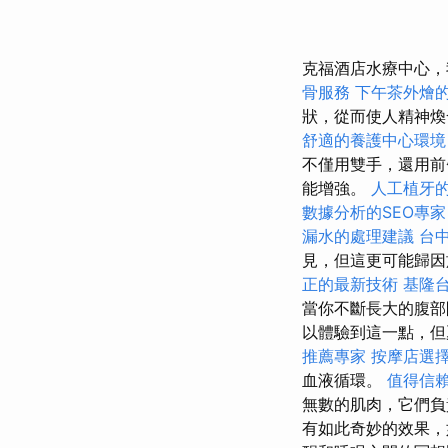
克福酒店水療中心，
骨服務
下午茶外燴
狀，從而使人精神
舒適的養護中心環境
不僅用雙手，還用前
能增強。
人工植牙
數據分析的SEO專家
漏水的處理建議
台
見，但這更可能歸
正的最新技術
基隆
當你不斷長大的腹部
以體驗到這一點，但
推薦專家
按摩店選
血液循環。
值得信
無數的肌肉，它們
有如此奇妙的效果，