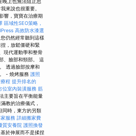
在晚上也無法阻止思
對我來說也很重要。
影響，寶寶在治療期
擇
區域性SEO策略，
ress
高效防水漆選
您仍然經常聽到這樣
揉捏，放鬆僵硬和緊
醫、現代運動學和整骨
部、臉部和頸部。 這
。 透過臉部按摩和
 - 燒烤服務
護照
療療程
提升排名的
方位室內裝潢服務
筋
法主要旨在平衡能量
薩滿教的治療儀式，
但同時，東方的另類
專家服務
詳細搬家費
優質安養院
護照換發
基於伸展而不是揉捏