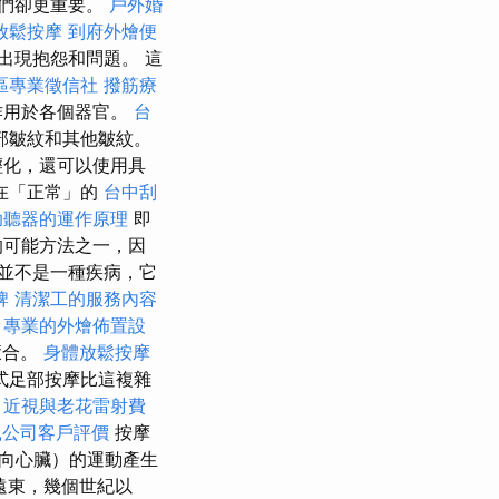
它們卻更重要。
戶外婚
放鬆按摩
到府外燴便
出現抱怨和問題。 這
區專業徵信社
撥筋療
作用於各個器官。
台
部皺紋和其他皺紋。
輕化，還可以使用具
在「正常」的
台中刮
助聽器的運作原理
即
的可能方法之一，因
並不是一種疾病，它
牌
清潔工的服務內容
專業的外燴佈置設
癒合。
身體放鬆按摩
式足部按摩比這複雜
。
近視與老花雷射費
鼠公司客戶評價
按摩
向心臟）的運動產生
遠東，幾個世紀以